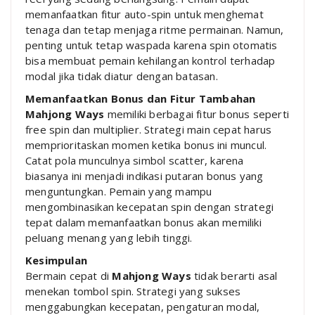
memanfaatkan fitur auto-spin untuk menghemat
tenaga dan tetap menjaga ritme permainan. Namun,
penting untuk tetap waspada karena spin otomatis
bisa membuat pemain kehilangan kontrol terhadap
modal jika tidak diatur dengan batasan.
Memanfaatkan Bonus dan Fitur Tambahan
Mahjong Ways
memiliki berbagai fitur bonus seperti
free spin dan multiplier. Strategi main cepat harus
memprioritaskan momen ketika bonus ini muncul.
Catat pola munculnya simbol scatter, karena
biasanya ini menjadi indikasi putaran bonus yang
menguntungkan. Pemain yang mampu
mengombinasikan kecepatan spin dengan strategi
tepat dalam memanfaatkan bonus akan memiliki
peluang menang yang lebih tinggi.
Kesimpulan
Bermain cepat di
Mahjong Ways
tidak berarti asal
menekan tombol spin. Strategi yang sukses
menggabungkan kecepatan, pengaturan modal,