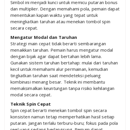
Simbol ini menjadi kunci untuk memicu putaran bonus
dan multiplier. Dengan memahami pola, pemain dapat
menentukan kapan waktu yang tepat untuk
meningkatkan taruhan atau menekan tombol spin
secara cepat.
Mengatur Modal dan Taruhan
Strategi main cepat tidak berarti sembarangan
menaikkan taruhan. Pemain harus mengatur modal
dengan bijak agar dapat bertahan lebih lama.
Gunakan sistem taruhan bertahap: mulai dari taruhan
kecil untuk memahami alur permainan, kemudian
tingkatkan taruhan saat mendeteksi peluang
kombinasi menang besar. Teknik ini membantu
memaksimalkan keuntungan tanpa risiko kehilangan
modal secara cepat.
Teknik Spin Cepat
Spin cepat berarti menekan tombol spin secara
konsisten namun tetap memperhatikan hasil setiap
putaran. Jangan terlalu terburu-buru; fokus pada pola
reel yang sedang berlangsung. Pemain dapat