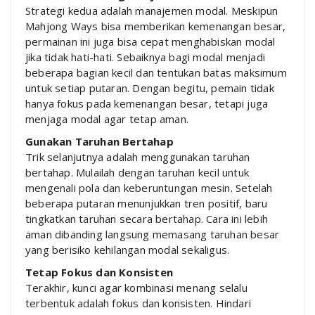
Strategi kedua adalah manajemen modal. Meskipun
Mahjong Ways bisa memberikan kemenangan besar,
permainan ini juga bisa cepat menghabiskan modal
jika tidak hati-hati. Sebaiknya bagi modal menjadi
beberapa bagian kecil dan tentukan batas maksimum
untuk setiap putaran. Dengan begitu, pemain tidak
hanya fokus pada kemenangan besar, tetapi juga
menjaga modal agar tetap aman.
Gunakan Taruhan Bertahap
Trik selanjutnya adalah menggunakan taruhan
bertahap. Mulailah dengan taruhan kecil untuk
mengenali pola dan keberuntungan mesin. Setelah
beberapa putaran menunjukkan tren positif, baru
tingkatkan taruhan secara bertahap. Cara ini lebih
aman dibanding langsung memasang taruhan besar
yang berisiko kehilangan modal sekaligus.
Tetap Fokus dan Konsisten
Terakhir, kunci agar kombinasi menang selalu
terbentuk adalah fokus dan konsisten. Hindari