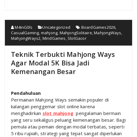
M4inG0ls
Uncategorized
BoardGames2026
,
CasualGaming
,
mahjong
,
MahjongSolitaire
,
MahjongWays
,
MahjongWays2
,
MindGames
,
SlotGacor
Teknik Terbukti Mahjong Ways
Agar Modal 5K Bisa Jadi
Kemenangan Besar
Pendahuluan
Permainan Mahjong Ways semakin populer di
kalangan penggemar slot online karena
menghadirkan
slot mahjong
pengalaman bermain
yang seru sekaligus peluang kemenangan besar. Bagi
pemula atau pemain dengan modal terbatas, seperti
5 ribu rupiah, strategi yang tepat sangat diperlukan