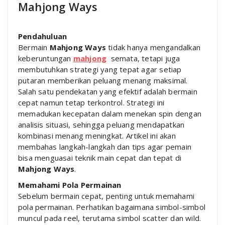
Mahjong Ways
Pendahuluan
Bermain
Mahjong Ways
tidak hanya mengandalkan
keberuntungan
mahjong
semata, tetapi juga
membutuhkan strategi yang tepat agar setiap
putaran memberikan peluang menang maksimal.
Salah satu pendekatan yang efektif adalah bermain
cepat namun tetap terkontrol. Strategi ini
memadukan kecepatan dalam menekan spin dengan
analisis situasi, sehingga peluang mendapatkan
kombinasi menang meningkat. Artikel ini akan
membahas langkah-langkah dan tips agar pemain
bisa menguasai teknik main cepat dan tepat di
Mahjong Ways
.
Memahami Pola Permainan
Sebelum bermain cepat, penting untuk memahami
pola permainan. Perhatikan bagaimana simbol-simbol
muncul pada reel, terutama simbol scatter dan wild.