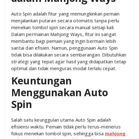
Auto Spin adalah fitur yang memungkinkan pemain
menjalankan putaran secara otomatis tanpa perlu
menekan tombol spin secara manual setiap kali.
Dalam permainan Mahjong Ways, fitur ini sangat
membantu bagi pemain yang ingin bermain lebih
santai dan efisien. Namun, penggunaan Auto Spin
tidak bisa dilakukan secara sembarangan. Dibutuhkan
strategi yang tepat agar hasil yang didapatkan tetap
optimal dan tidak menguras modal terlalu cepat.
Keuntungan
Menggunakan Auto
Spin
Salah satu keunggulan utama Auto Spin adalah
efisiensi waktu. Pemain tidak perlu terus-menerus
fokus menekan tombol spin, sehingga bisa
mahjong