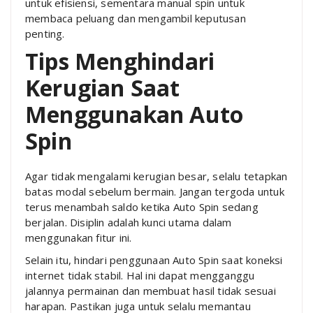
untuk efisiensi, sementara manual spin untuk
membaca peluang dan mengambil keputusan
penting.
Tips Menghindari
Kerugian Saat
Menggunakan Auto
Spin
Agar tidak mengalami kerugian besar, selalu tetapkan
batas modal sebelum bermain. Jangan tergoda untuk
terus menambah saldo ketika Auto Spin sedang
berjalan. Disiplin adalah kunci utama dalam
menggunakan fitur ini.
Selain itu, hindari penggunaan Auto Spin saat koneksi
internet tidak stabil. Hal ini dapat mengganggu
jalannya permainan dan membuat hasil tidak sesuai
harapan. Pastikan juga untuk selalu memantau