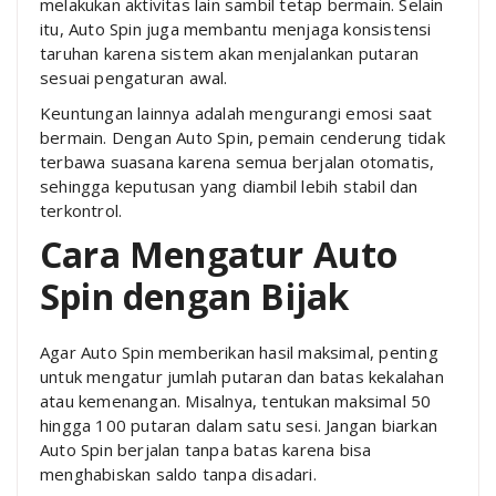
melakukan aktivitas lain sambil tetap bermain. Selain
itu, Auto Spin juga membantu menjaga konsistensi
taruhan karena sistem akan menjalankan putaran
sesuai pengaturan awal.
Keuntungan lainnya adalah mengurangi emosi saat
bermain. Dengan Auto Spin, pemain cenderung tidak
terbawa suasana karena semua berjalan otomatis,
sehingga keputusan yang diambil lebih stabil dan
terkontrol.
Cara Mengatur Auto
Spin dengan Bijak
Agar Auto Spin memberikan hasil maksimal, penting
untuk mengatur jumlah putaran dan batas kekalahan
atau kemenangan. Misalnya, tentukan maksimal 50
hingga 100 putaran dalam satu sesi. Jangan biarkan
Auto Spin berjalan tanpa batas karena bisa
menghabiskan saldo tanpa disadari.