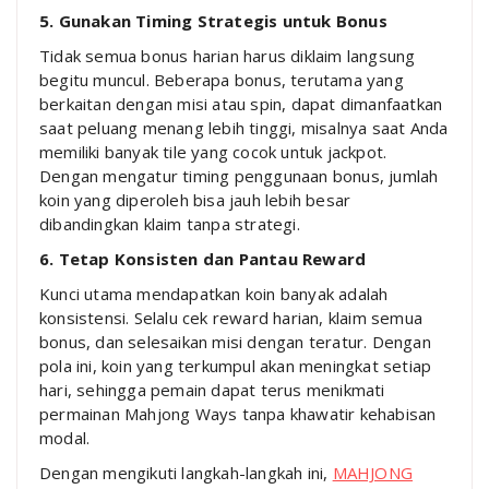
5. Gunakan Timing Strategis untuk Bonus
Tidak semua bonus harian harus diklaim langsung
begitu muncul. Beberapa bonus, terutama yang
berkaitan dengan misi atau spin, dapat dimanfaatkan
saat peluang menang lebih tinggi, misalnya saat Anda
memiliki banyak tile yang cocok untuk jackpot.
Dengan mengatur timing penggunaan bonus, jumlah
koin yang diperoleh bisa jauh lebih besar
dibandingkan klaim tanpa strategi.
6. Tetap Konsisten dan Pantau Reward
Kunci utama mendapatkan koin banyak adalah
konsistensi. Selalu cek reward harian, klaim semua
bonus, dan selesaikan misi dengan teratur. Dengan
pola ini, koin yang terkumpul akan meningkat setiap
hari, sehingga pemain dapat terus menikmati
permainan Mahjong Ways tanpa khawatir kehabisan
modal.
Dengan mengikuti langkah-langkah ini,
MAHJONG