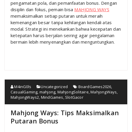
pengamatan pola, dan pemanfaatan bonus. Dengan
disiplin dan fokus, pemain bisa
MAHJONG WAYS
memaksimalkan setiap putaran untuk meraih
kemenangan besar tanpa kehilangan kendali atas
modal. Strategi ini menekankan bahwa kecepatan dan
ketepatan harus berjalan seiring agar pengalaman
bermain lebih menyenangkan dan menguntungkan.
M4inG0ls
Uncategorized
BoardGames2026
,
CasualGaming
,
mahjong
,
MahjongSolitaire
,
MahjongWays
,
MahjongWays2
,
MindGames
,
SlotGacor
Mahjong Ways: Tips Maksimalkan
Putaran Bonus