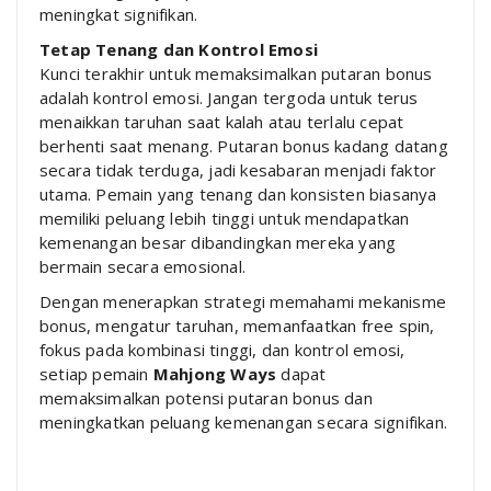
meningkat signifikan.
Tetap Tenang dan Kontrol Emosi
Kunci terakhir untuk memaksimalkan putaran bonus
adalah kontrol emosi. Jangan tergoda untuk terus
menaikkan taruhan saat kalah atau terlalu cepat
berhenti saat menang. Putaran bonus kadang datang
secara tidak terduga, jadi kesabaran menjadi faktor
utama. Pemain yang tenang dan konsisten biasanya
memiliki peluang lebih tinggi untuk mendapatkan
kemenangan besar dibandingkan mereka yang
bermain secara emosional.
Dengan menerapkan strategi memahami mekanisme
bonus, mengatur taruhan, memanfaatkan free spin,
fokus pada kombinasi tinggi, dan kontrol emosi,
setiap pemain
Mahjong Ways
dapat
memaksimalkan potensi putaran bonus dan
meningkatkan peluang kemenangan secara signifikan.