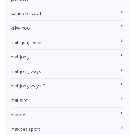
kasino bakarat
kilkwin88
mah-jong wins
mahjong
mahjong ways
mahjong ways 2
mauslot
maxbet
maxbet sport