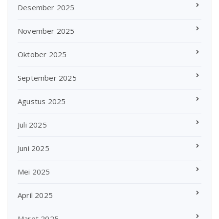
Desember 2025
November 2025
Oktober 2025
September 2025
Agustus 2025
Juli 2025
Juni 2025
Mei 2025
April 2025
Maret 2025