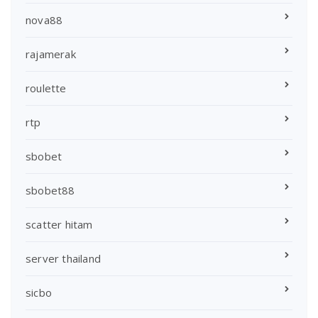
nova88
rajamerak
roulette
rtp
sbobet
sbobet88
scatter hitam
server thailand
sicbo