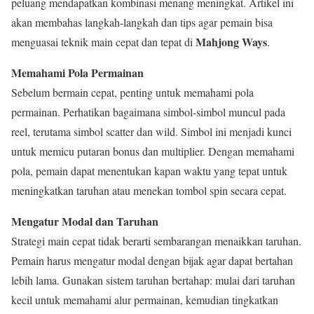
peluang mendapatkan kombinasi menang meningkat. Artikel ini
akan membahas langkah-langkah dan tips agar pemain bisa
Mahjong Ways
menguasai teknik main cepat dan tepat di
.
Memahami Pola Permainan
Sebelum bermain cepat, penting untuk memahami pola
permainan. Perhatikan bagaimana simbol-simbol muncul pada
reel, terutama simbol scatter dan wild. Simbol ini menjadi kunci
untuk memicu putaran bonus dan multiplier. Dengan memahami
pola, pemain dapat menentukan kapan waktu yang tepat untuk
meningkatkan taruhan atau menekan tombol spin secara cepat.
Mengatur Modal dan Taruhan
Strategi main cepat tidak berarti sembarangan menaikkan taruhan.
Pemain harus mengatur modal dengan bijak agar dapat bertahan
lebih lama. Gunakan sistem taruhan bertahap: mulai dari taruhan
kecil untuk memahami alur permainan, kemudian tingkatkan