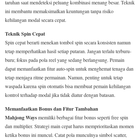
taruhan saat mendeteksi peluang kombinasi menang besar. Teknik
ini membantu memaksimalkan keuntungan tanpa risiko
kehilangan modal secara cepat.
Teknik Spin Cepat
Spin cepat berarti menekan tombol spin secara konsisten namun
tetap memperhatikan hasil setiap putaran. Jangan terlalu terburu-
buru; fokus pada pola reel yang sedang berlangsung. Pemain
dapat memanfaatkan fitur auto-spin untuk menghemat tenaga dan
tetap menjaga ritme permainan. Namun, penting untuk tetap
waspada karena spin otomatis bisa membuat pemain kehilangan
kontrol terhadap modal jika tidak diatur dengan batasan.
Memanfaatkan Bonus dan Fitur Tambahan
Mahjong Ways
memiliki berbagai fitur bonus seperti free spin
dan multiplier. Strategi main cepat harus memprioritaskan momen
ketika bonus ini muncul. Catat pola munculnya simbol scatter,