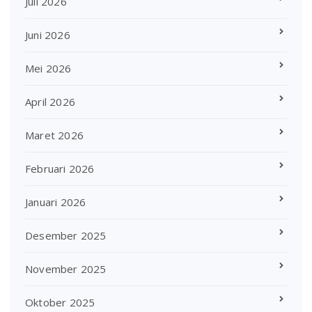
Juli 2026
Juni 2026
Mei 2026
April 2026
Maret 2026
Februari 2026
Januari 2026
Desember 2025
November 2025
Oktober 2025