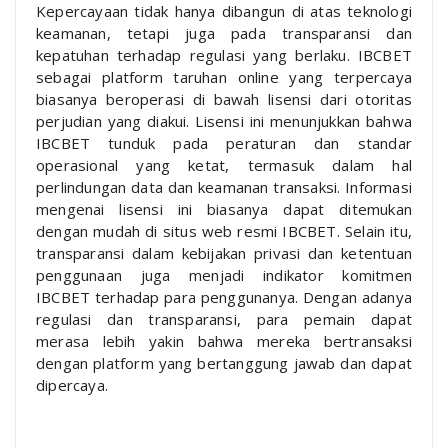
Kepercayaan tidak hanya dibangun di atas teknologi
keamanan, tetapi juga pada transparansi dan
kepatuhan terhadap regulasi yang berlaku. IBCBET
sebagai platform taruhan online yang terpercaya
biasanya beroperasi di bawah lisensi dari otoritas
perjudian yang diakui. Lisensi ini menunjukkan bahwa
IBCBET tunduk pada peraturan dan standar
operasional yang ketat, termasuk dalam hal
perlindungan data dan keamanan transaksi. Informasi
mengenai lisensi ini biasanya dapat ditemukan
dengan mudah di situs web resmi IBCBET. Selain itu,
transparansi dalam kebijakan privasi dan ketentuan
penggunaan juga menjadi indikator komitmen
IBCBET terhadap para penggunanya. Dengan adanya
regulasi dan transparansi, para pemain dapat
merasa lebih yakin bahwa mereka bertransaksi
dengan platform yang bertanggung jawab dan dapat
dipercaya.