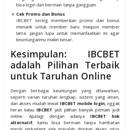
bisa login dan bermain tanpa gangguan.
Cek Promo dan Bonus
IBCBET sering memberikan promo dan bonus
menarik untuk member baru maupun member
lama. Jangan lupa untuk memanfaatkan ini agar
keuntunganmu makin besar.
Kesimpulan: IBCBET
adalah Pilihan Terbaik
untuk Taruhan Online
Dengan berbagai keuntungan yang ditawarkan,
seperti varian taruhan lengkap, sistem yang aman,
dan akses mudah lewat
IBCBET mobile login
, nggak
heran kalau
IBCBET
jadi pilihan banyak pemain judi
online. Apalagi dengan adanya
IBCBET link
alternatif
, kamu bisa bermain tanpa hambatan
meski terkadang ada masalah dengan akses situs