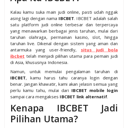
Kalau kamu suka main judi online, pasti udah nggak
asing lagi dengan nama
IBCBET
. IBCBET adalah salah
satu platform judi online terbesar dan terpercaya
yang menawarkan berbagai jenis taruhan, mulai dari
taruhan olahraga, permainan kasino, slot, hingga
taruhan live. Dikenal dengan sistem yang aman dan
antarmuka yang user-friendly,
situs judi bola
ibcbet
telah menjadi pilihan utama para pemain judi
di Asia, khususnya Indonesia.
Namun, untuk memulai pengalaman taruhan di
IBCBET
, kamu harus tahu caranya login dengan
benar. Jangan khawatir, kami akan jelasin semua yang
perlu kamu tahu, mulai dari
IBCBET mobile login
sampai cara mengakses
IBCBET link alternatif
.
Kenapa IBCBET Jadi
Pilihan Utama?