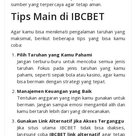
sumber yang terpercaya agar tetap aman.
Tips Main di IBCBET
Agar kamu bisa menikmati pengalaman taruhan yang
maksimal, berikut beberapa tips yang bisa kamu
coba:
Pilih Taruhan yang Kamu Pahami
Jangan terburu-buru untuk mencoba semua jenis
taruhan. Fokus pada jenis taruhan yang kamu
pahami, seperti sepak bola atau kasino, agar kamu
bisa bermain dengan strategi yang tepat.
Manajemen Keuangan yang Baik
Tentukan anggaran yang ingin kamu gunakan untuk
bermain. Jangan sampai emosi mengambil alih dan
kamu bertaruh lebih dari yang direncanakan.
Gunakan Link Alternatif jika Akses Terganggu
Jika situs utama IBCBET tidak bisa diakses,
langsung coba
IBCBET link alternatif
agar tetap