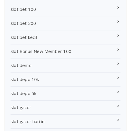
slot bet 100
slot bet 200
slot bet kecil
Slot Bonus New Member 100
slot demo
slot depo 10k
slot depo 5k
slot gacor
slot gacor hari ini