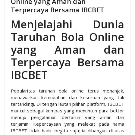
Online yang Aman dan
Terpercaya Bersama IBCBET
Menjelajahi Dunia
Taruhan Bola Online
yang Aman dan
Terpercaya Bersama
IBCBET
Popularitas taruhan bola online terus menanjak,
menawarkan kemudahan dan keseruan yang tak
tertandingi. Di tengah lautan pilihan platform, IBCBET
muncul sebagai kompas yang menuntun para bettor
menuju pengalaman bertaruh yang aman dan
terjamin. Kepercayaan yang melekat pada nama
IBCBET tidak hadir begitu saja; ia dibangun di atas