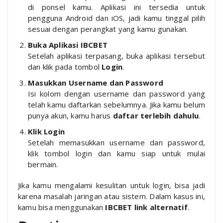
di ponsel kamu. Aplikasi ini tersedia untuk
pengguna Android dan iOS, jadi kamu tinggal pilih
sesuai dengan perangkat yang kamu gunakan.
Buka Aplikasi IBCBET
Setelah aplikasi terpasang, buka aplikasi tersebut
dan klik pada tombol
Login
.
Masukkan Username dan Password
Isi kolom dengan username dan password yang
telah kamu daftarkan sebelumnya. Jika kamu belum
punya akun, kamu harus
daftar terlebih dahulu
.
Klik Login
Setelah memasukkan username dan password,
klik tombol login dan kamu siap untuk mulai
bermain.
Jika kamu mengalami kesulitan untuk login, bisa jadi
karena masalah jaringan atau sistem. Dalam kasus ini,
kamu bisa menggunakan
IBCBET link alternatif
.