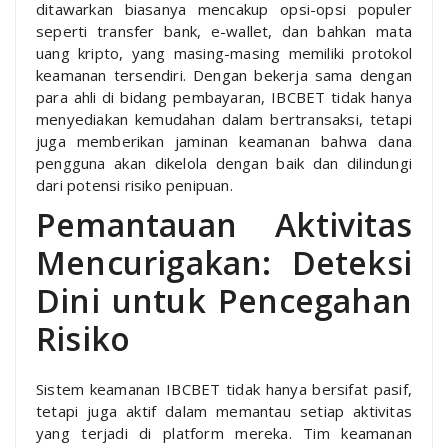
ditawarkan biasanya mencakup opsi-opsi populer
seperti transfer bank, e-wallet, dan bahkan mata
uang kripto, yang masing-masing memiliki protokol
keamanan tersendiri. Dengan bekerja sama dengan
para ahli di bidang pembayaran, IBCBET tidak hanya
menyediakan kemudahan dalam bertransaksi, tetapi
juga memberikan jaminan keamanan bahwa dana
pengguna akan dikelola dengan baik dan dilindungi
dari potensi risiko penipuan.
Pemantauan Aktivitas
Mencurigakan: Deteksi
Dini untuk Pencegahan
Risiko
Sistem keamanan IBCBET tidak hanya bersifat pasif,
tetapi juga aktif dalam memantau setiap aktivitas
yang terjadi di platform mereka. Tim keamanan