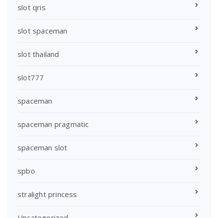
slot qris
slot spaceman
slot thailand
slot777
spaceman
spaceman pragmatic
spaceman slot
spbo
stralight princess
Uncategorized