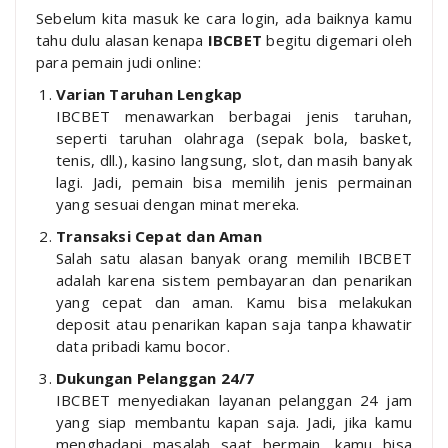
Sebelum kita masuk ke cara login, ada baiknya kamu
tahu dulu alasan kenapa
IBCBET
begitu digemari oleh
para pemain judi online:
Varian Taruhan Lengkap
IBCBET menawarkan berbagai jenis taruhan,
seperti taruhan olahraga (sepak bola, basket,
tenis, dll.), kasino langsung, slot, dan masih banyak
lagi. Jadi, pemain bisa memilih jenis permainan
yang sesuai dengan minat mereka.
Transaksi Cepat dan Aman
Salah satu alasan banyak orang memilih IBCBET
adalah karena sistem pembayaran dan penarikan
yang cepat dan aman. Kamu bisa melakukan
deposit atau penarikan kapan saja tanpa khawatir
data pribadi kamu bocor.
Dukungan Pelanggan 24/7
IBCBET menyediakan layanan pelanggan 24 jam
yang siap membantu kapan saja. Jadi, jika kamu
menghadapi masalah saat bermain, kamu bisa