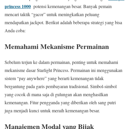
princess 1000
potensi kemenangan besar. Banyak pemain
mencari taktik “gacor” untuk meningkatkan peluang
mendapatkan jackpot. Berikut adalah beberapa strategi yang bisa
Anda coba:
Memahami Mekanisme Permainan
Sebelum terjun ke dalam permainan, penting untuk memahami
mekanisme dasar Starlight Princess. Permainan ini menggunakan
sistem “pay anywhere” yang berarti kemenangan tidak
bergantung pada garis pembayaran tradisional. Simbol-simbol
yang cocok di mana saja di gulungan akan menghasilkan
kemenangan. Fitur pengganda yang diberikan oleh sang putri
juga menjadi kunci untuk meraih kemenangan besar.
Manajemen Modal yang Bijak