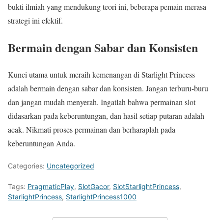
bukti ilmiah yang mendukung teori ini, beberapa pemain merasa
strategi ini efektif.
Bermain dengan Sabar dan Konsisten
Kunci utama untuk meraih kemenangan di Starlight Princess
adalah bermain dengan sabar dan konsisten. Jangan terburu-buru
dan jangan mudah menyerah. Ingatlah bahwa permainan slot
didasarkan pada keberuntungan, dan hasil setiap putaran adalah
acak. Nikmati proses permainan dan berharaplah pada
keberuntungan Anda.
Categories:
Uncategorized
Tags:
PragmaticPlay
,
SlotGacor
,
SlotStarlightPrincess
,
StarlightPrincess
,
StarlightPrincess1000