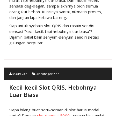
mulai, tapi hebohnya luar biasa. Dari modal receh,
sensasi deg-degan, sampai akhirnya bikin semua
orang ikut heboh. Kuncinya santai, nikmatin proses,
dan jangan lupa ketawa bareng.
Siap untuk nyobain slot QRIS dan rasain sendiri
sensasi “kecil-kecil, tapi hebohnya luar biasa”?
Dijamin bakal bikin senyum-senyum sendiri setiap
gulungan berputar.
M4inG0ls
Uncategorized
Kecil-kecil Slot QRIS, Hebohnya
Luar Biasa
Siapa bilang buat seru-seruan di slot harus modal
gede? Dengan
slot deposit 5000
, semua bisa mulai