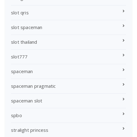
slot qris
slot spaceman
slot thailand
slot777
spaceman
spaceman pragmatic
spaceman slot
spbo
stralight princess