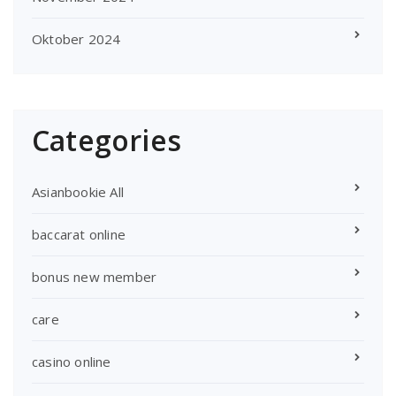
Oktober 2024
Categories
Asianbookie All
baccarat online
bonus new member
care
casino online