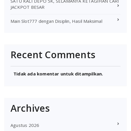
SATU KALI DEPO 5K, SELAMANYA KETAGIHAN CARI
JACKPOT BESAR
Main Slot777 dengan Disiplin, Hasil Maksimal
Recent Comments
Tidak ada komentar untuk ditampilkan.
Archives
Agustus 2026