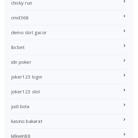
chicky run
cmd368
demo slot gacor
ibcbet
idn poker
joker123 login
joker123 slot
judi bola
kasino bakarat
kilkwin88