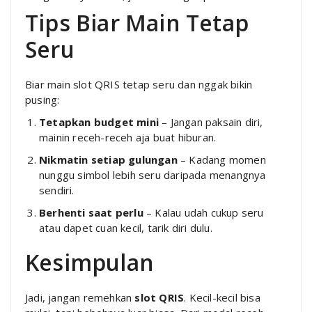
Tips Biar Main Tetap
Seru
Biar main slot QRIS tetap seru dan nggak bikin
pusing:
Tetapkan budget mini
– Jangan paksain diri,
mainin receh-receh aja buat hiburan.
Nikmatin setiap gulungan
– Kadang momen
nunggu simbol lebih seru daripada menangnya
sendiri.
Berhenti saat perlu
– Kalau udah cukup seru
atau dapet cuan kecil, tarik diri dulu.
Kesimpulan
Jadi, jangan remehkan
slot QRIS
. Kecil-kecil bisa