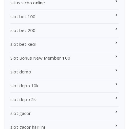
situs sicbo online
slot bet 100
slot bet 200
slot bet kecil
Slot Bonus New Member 100
slot demo
slot depo 10k
slot depo 5k
slot gacor
slot gacor hari ini