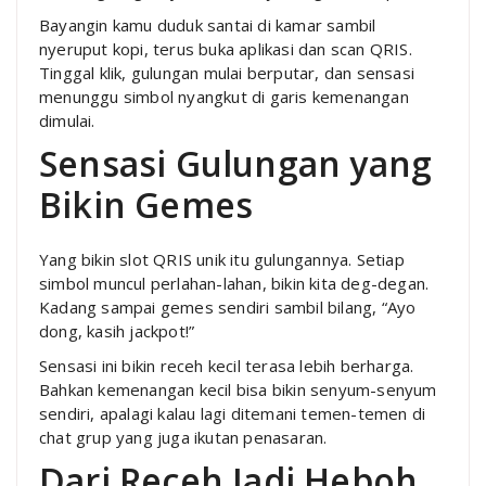
Bayangin kamu duduk santai di kamar sambil
nyeruput kopi, terus buka aplikasi dan scan QRIS.
Tinggal klik, gulungan mulai berputar, dan sensasi
menunggu simbol nyangkut di garis kemenangan
dimulai.
Sensasi Gulungan yang
Bikin Gemes
Yang bikin slot QRIS unik itu gulungannya. Setiap
simbol muncul perlahan-lahan, bikin kita deg-degan.
Kadang sampai gemes sendiri sambil bilang, “Ayo
dong, kasih jackpot!”
Sensasi ini bikin receh kecil terasa lebih berharga.
Bahkan kemenangan kecil bisa bikin senyum-senyum
sendiri, apalagi kalau lagi ditemani temen-temen di
chat grup yang juga ikutan penasaran.
Dari Receh Jadi Heboh