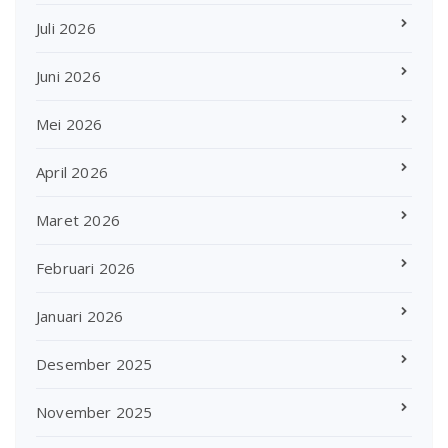
Juli 2026
Juni 2026
Mei 2026
April 2026
Maret 2026
Februari 2026
Januari 2026
Desember 2025
November 2025