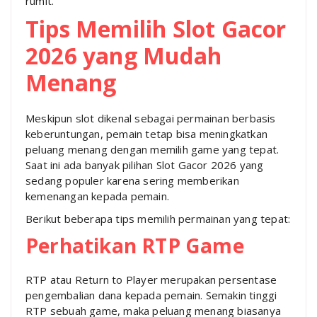
rumit.
Tips Memilih Slot Gacor
2026 yang Mudah
Menang
Meskipun slot dikenal sebagai permainan berbasis
keberuntungan, pemain tetap bisa meningkatkan
peluang menang dengan memilih game yang tepat.
Saat ini ada banyak pilihan Slot Gacor 2026 yang
sedang populer karena sering memberikan
kemenangan kepada pemain.
Berikut beberapa tips memilih permainan yang tepat:
Perhatikan RTP Game
RTP atau Return to Player merupakan persentase
pengembalian dana kepada pemain. Semakin tinggi
RTP sebuah game, maka peluang menang biasanya