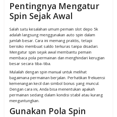
Pentingnya Mengatur
Spin Sejak Awal
Salah satu kesalahan umum pemain slot depo 5k
adalah langsung menggunakan auto spin dalam
jumlah besar. Cara ini memang praktis, tetapi
berisiko membuat saldo terkuras tanpa disadari.
Mengatur spin sejak awal membantu pemain
membaca pola permainan dan menghindari kerugian
besar secara tiba-tiba.
Mulailah dengan spin manual untuk melihat
bagaimana permainan berjalan. Perhatikan frekuensi
kemenangan kecil dan simbol bonus yang muncul.
Dengan cara ini, Anda bisa menentukan apakah
permainan sedang dalam kondisi stabil atau kurang
menguntungkan.
Gunakan Pola Spin