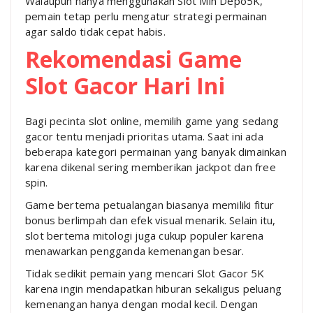
Walaupun hanya menggunakan Slot Min Depo5K,
pemain tetap perlu mengatur strategi permainan
agar saldo tidak cepat habis.
Rekomendasi Game
Slot Gacor Hari Ini
Bagi pecinta slot online, memilih game yang sedang
gacor tentu menjadi prioritas utama. Saat ini ada
beberapa kategori permainan yang banyak dimainkan
karena dikenal sering memberikan jackpot dan free
spin.
Game bertema petualangan biasanya memiliki fitur
bonus berlimpah dan efek visual menarik. Selain itu,
slot bertema mitologi juga cukup populer karena
menawarkan pengganda kemenangan besar.
Tidak sedikit pemain yang mencari Slot Gacor 5K
karena ingin mendapatkan hiburan sekaligus peluang
kemenangan hanya dengan modal kecil. Dengan