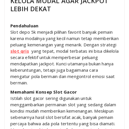
KELOLA MODAL AGAR JACKPOT
LEBIH DEKAT
Pendahuluan
Slot depo 5k menjadi pilihan favorit banyak pemain
karena modalnya yang kecil namun tetap memberikan
peluang kemenangan yang menarik. Dengan strategi
slot qris
yang tepat, modal terbatas ini bisa dikelola
secara efektif untuk memperbesar peluang
mendapatkan jackpot. Kunci utamanya bukan hanya
keberuntungan, tetapi juga bagaimana cara
mengatur pola bermain dan mengontrol emosi saat
bermain.
Memahami Konsep Slot Gacor
Istilah slot gacor sering digunakan untuk
menggambarkan permainan slot yang sedang dalam
kondisi mudah memberikan kemenangan. Meskipun
sebenarnya hasil slot bersifat acak, banyak pemain
percaya bahwa ada pola tertentu yang bisa diamati.