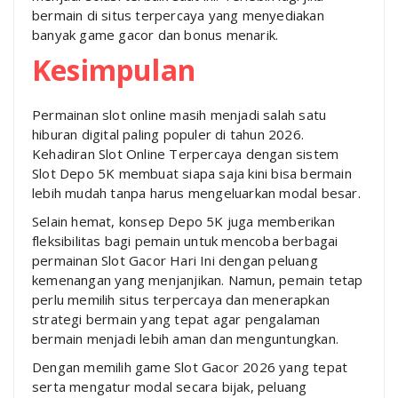
bermain di situs terpercaya yang menyediakan
banyak game gacor dan bonus menarik.
Kesimpulan
Permainan slot online masih menjadi salah satu
hiburan digital paling populer di tahun 2026.
Kehadiran Slot Online Terpercaya dengan sistem
Slot Depo 5K membuat siapa saja kini bisa bermain
lebih mudah tanpa harus mengeluarkan modal besar.
Selain hemat, konsep Depo 5K juga memberikan
fleksibilitas bagi pemain untuk mencoba berbagai
permainan Slot Gacor Hari Ini dengan peluang
kemenangan yang menjanjikan. Namun, pemain tetap
perlu memilih situs terpercaya dan menerapkan
strategi bermain yang tepat agar pengalaman
bermain menjadi lebih aman dan menguntungkan.
Dengan memilih game Slot Gacor 2026 yang tepat
serta mengatur modal secara bijak, peluang