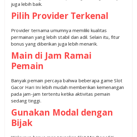
juga lebih baik.
Pilih Provider Terkenal
Provider ternama umumnya memiliki kualitas
permainan yang lebih stabil dan adil. Selain itu, fitur
bonus yang diberikan juga lebih menarik.
Main di Jam Ramai
Pemain
Banyak pemain percaya bahwa beberapa game Slot
Gacor Hari Ini lebih mudah memberikan kemenangan
pada jam-jam tertentu ketika aktivitas pemain
sedang tinggi.
Gunakan Modal dengan
Bijak