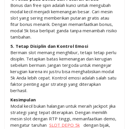
Bonus dan free spin adalah kunci untuk mengubah
modal kecil menjadi kemenangan besar. Cari mesin
slot yang sering memberikan putaran gratis atau
fitur bonus menarik. Dengan memanfaatkan bonus,
modal 5k bisa berlipat ganda tanpa menambah risiko
tambahan.
5. Tetap Disiplin dan Kontrol Emosi
Bermain slot memang menghibur, tetapi tetap perlu
disiplin. Tetapkan batas kemenangan dan kerugian
sebelum bermain. Jangan tergoda untuk mengejar
kerugian karena ini justru bisa menghabiskan modal
5k Anda lebih cepat. Kontrol emosi adalah salah satu
faktor penting agar strategi yang diterapkan
berhasil.
Kesimpulan
Modal kecil bukan halangan untuk meraih jackpot jika
strategi yang tepat diterapkan. Dengan memilih
mesin slot dengan RTP tinggi, memanfaatkan demo,
mengatur taruhan
SLOT DEPO 5k
dengan bijak,