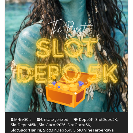
M4inG0ls
Uncategorized
Depo5K
,
SlotDepo5K
,
SlotDeposit5K
,
SlotGacor2026
,
SlotGacor5K
,
SlotGacorHariIni
,
SlotMinDepo5K
,
SlotOnlineTerpercaya