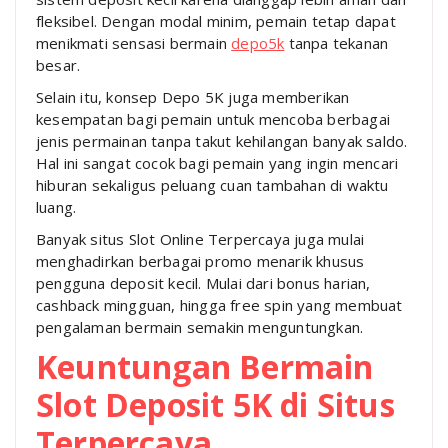
fleksibel. Dengan modal minim, pemain tetap dapat
menikmati sensasi bermain
depo5k
tanpa tekanan
besar.
Selain itu, konsep Depo 5K juga memberikan
kesempatan bagi pemain untuk mencoba berbagai
jenis permainan tanpa takut kehilangan banyak saldo.
Hal ini sangat cocok bagi pemain yang ingin mencari
hiburan sekaligus peluang cuan tambahan di waktu
luang.
Banyak situs Slot Online Terpercaya juga mulai
menghadirkan berbagai promo menarik khusus
pengguna deposit kecil. Mulai dari bonus harian,
cashback mingguan, hingga free spin yang membuat
pengalaman bermain semakin menguntungkan.
Keuntungan Bermain
Slot Deposit 5K di Situs
Terpercaya