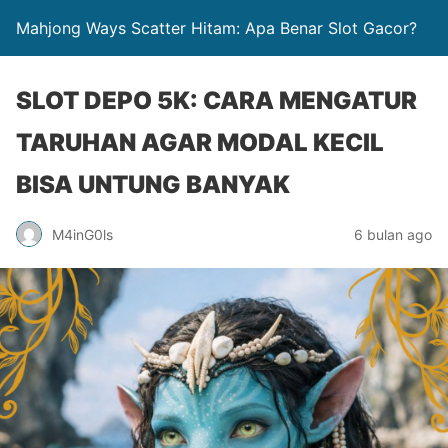
Mahjong Ways Scatter Hitam: Apa Benar Slot Gacor?
SLOT DEPO 5K: CARA MENGATUR
TARUHAN AGAR MODAL KECIL
BISA UNTUNG BANYAK
M4inG0ls
6 bulan ago