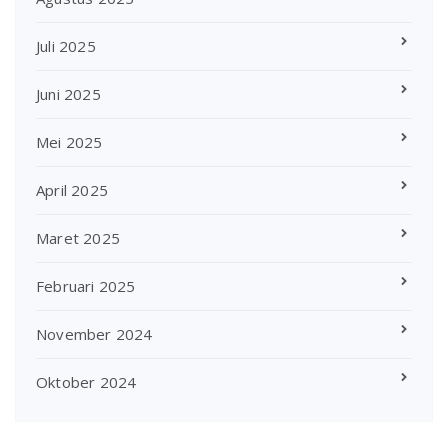
Juli 2025
Juni 2025
Mei 2025
April 2025
Maret 2025
Februari 2025
November 2024
Oktober 2024