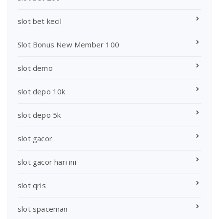
slot bet kecil
Slot Bonus New Member 100
slot demo
slot depo 10k
slot depo 5k
slot gacor
slot gacor hari ini
slot qris
slot spaceman