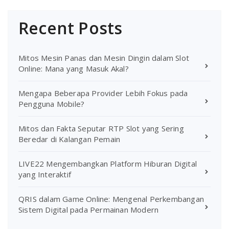
Recent Posts
Mitos Mesin Panas dan Mesin Dingin dalam Slot
Online: Mana yang Masuk Akal?
Mengapa Beberapa Provider Lebih Fokus pada
Pengguna Mobile?
Mitos dan Fakta Seputar RTP Slot yang Sering
Beredar di Kalangan Pemain
LIVE22 Mengembangkan Platform Hiburan Digital
yang Interaktif
QRIS dalam Game Online: Mengenal Perkembangan
Sistem Digital pada Permainan Modern