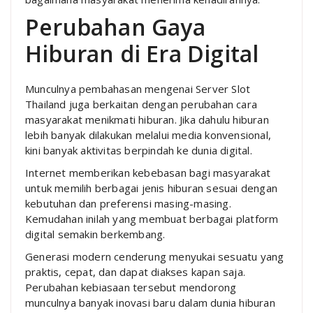
Perubahan Gaya
Hiburan di Era Digital
Munculnya pembahasan mengenai Server Slot
Thailand juga berkaitan dengan perubahan cara
masyarakat menikmati hiburan. Jika dahulu hiburan
lebih banyak dilakukan melalui media konvensional,
kini banyak aktivitas berpindah ke dunia digital.
Internet memberikan kebebasan bagi masyarakat
untuk memilih berbagai jenis hiburan sesuai dengan
kebutuhan dan preferensi masing-masing.
Kemudahan inilah yang membuat berbagai platform
digital semakin berkembang.
Generasi modern cenderung menyukai sesuatu yang
praktis, cepat, dan dapat diakses kapan saja.
Perubahan kebiasaan tersebut mendorong
munculnya banyak inovasi baru dalam dunia hiburan