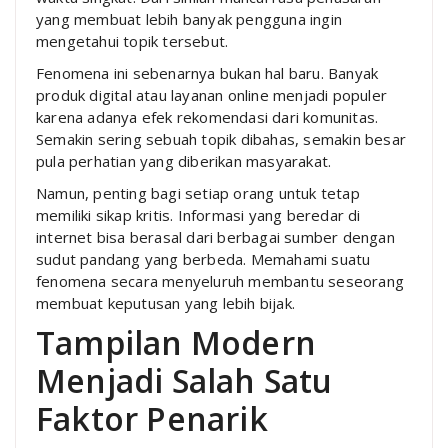
yang membuat lebih banyak pengguna ingin
mengetahui topik tersebut.
Fenomena ini sebenarnya bukan hal baru. Banyak
produk digital atau layanan online menjadi populer
karena adanya efek rekomendasi dari komunitas.
Semakin sering sebuah topik dibahas, semakin besar
pula perhatian yang diberikan masyarakat.
Namun, penting bagi setiap orang untuk tetap
memiliki sikap kritis. Informasi yang beredar di
internet bisa berasal dari berbagai sumber dengan
sudut pandang yang berbeda. Memahami suatu
fenomena secara menyeluruh membantu seseorang
membuat keputusan yang lebih bijak.
Tampilan Modern
Menjadi Salah Satu
Faktor Penarik