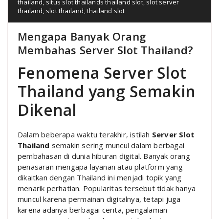
thailand
,
situs slot thailands thailand slot
,
slot server
thailand
,
slot thailand
,
thailand slot
Mengapa Banyak Orang
Membahas Server Slot Thailand?
Fenomena Server Slot
Thailand yang Semakin
Dikenal
Dalam beberapa waktu terakhir, istilah
Server Slot
Thailand
semakin sering muncul dalam berbagai
pembahasan di dunia hiburan digital. Banyak orang
penasaran mengapa layanan atau platform yang
dikaitkan dengan Thailand ini menjadi topik yang
menarik perhatian. Popularitas tersebut tidak hanya
muncul karena permainan digitalnya, tetapi juga
karena adanya berbagai cerita, pengalaman