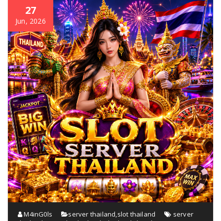
27
Jun, 2026
M4inG0ls
server thailand
,
slot thailand
server