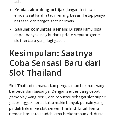
asli.
Kelola saldo dengan bijak
: Jangan terbawa
emosi saat kalah atau menang besar. Tetap punya
batasan dan target saat bermain.
Gabung komunitas pemain
: Di sana kamu bisa
dapat banyak insight dan update seputar game
slot terbaru yang lagi gacor.
Kesimpulan: Saatnya
Coba Sensasi Baru dari
Slot Thailand
Slot Thailand menawarkan pengalaman bermain yang
berbeda dari biasanya. Dengan server yang cepat,
gameplay yang seru, dan reputasi sebagai slot super
gacor, nggak heran kalau makin banyak pemain yang
pindah haluan ke slot server Thailand. Entah kamu
pemain baru atau sudah lama berkecimpung di dunia