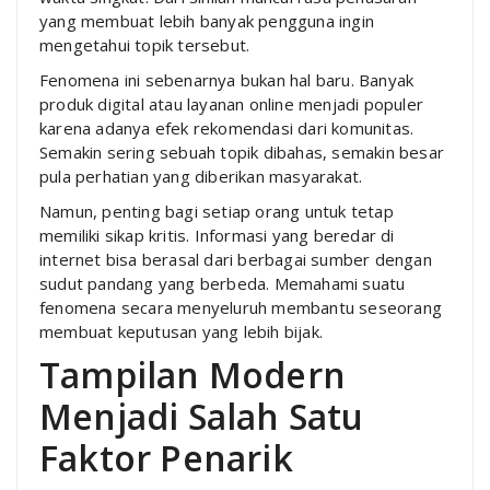
yang membuat lebih banyak pengguna ingin
mengetahui topik tersebut.
Fenomena ini sebenarnya bukan hal baru. Banyak
produk digital atau layanan online menjadi populer
karena adanya efek rekomendasi dari komunitas.
Semakin sering sebuah topik dibahas, semakin besar
pula perhatian yang diberikan masyarakat.
Namun, penting bagi setiap orang untuk tetap
memiliki sikap kritis. Informasi yang beredar di
internet bisa berasal dari berbagai sumber dengan
sudut pandang yang berbeda. Memahami suatu
fenomena secara menyeluruh membantu seseorang
membuat keputusan yang lebih bijak.
Tampilan Modern
Menjadi Salah Satu
Faktor Penarik