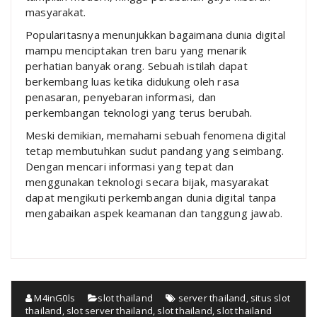
masyarakat.
Popularitasnya menunjukkan bagaimana dunia digital
mampu menciptakan tren baru yang menarik
perhatian banyak orang. Sebuah istilah dapat
berkembang luas ketika didukung oleh rasa
penasaran, penyebaran informasi, dan
perkembangan teknologi yang terus berubah.
Meski demikian, memahami sebuah fenomena digital
tetap membutuhkan sudut pandang yang seimbang.
Dengan mencari informasi yang tepat dan
menggunakan teknologi secara bijak, masyarakat
dapat mengikuti perkembangan dunia digital tanpa
mengabaikan aspek keamanan dan tanggung jawab.
M4inG0ls
slot thailand
server thailand
,
situs slot
thailand
,
slot server thailand
,
slot thailand
,
slot thailand