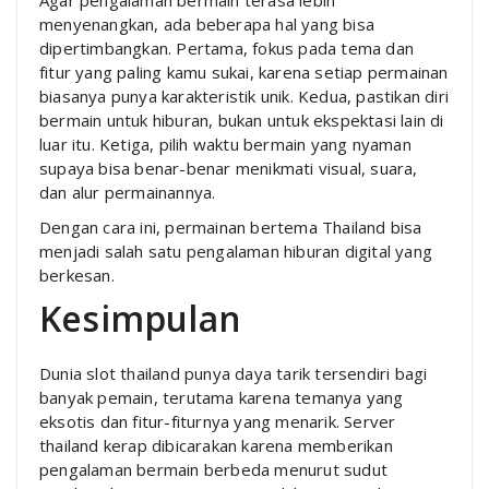
menyenangkan, ada beberapa hal yang bisa
dipertimbangkan. Pertama, fokus pada tema dan
fitur yang paling kamu sukai, karena setiap permainan
biasanya punya karakteristik unik. Kedua, pastikan diri
bermain untuk hiburan, bukan untuk ekspektasi lain di
luar itu. Ketiga, pilih waktu bermain yang nyaman
supaya bisa benar-benar menikmati visual, suara,
dan alur permainannya.
Dengan cara ini, permainan bertema Thailand bisa
menjadi salah satu pengalaman hiburan digital yang
berkesan.
Kesimpulan
Dunia slot thailand punya daya tarik tersendiri bagi
banyak pemain, terutama karena temanya yang
eksotis dan fitur-fiturnya yang menarik. Server
thailand kerap dibicarakan karena memberikan
pengalaman bermain berbeda menurut sudut