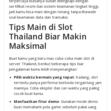
terpercaya biasanya sudah dilengkapi dengan
sertifikat resmi dan sistem keamanan tingkat tinggi,
jadi kamu bisa main dengan tenang tanpa khawatir
soal keamanan data dan transaksi.
Tips Main di Slot
Thailand Biar Makin
Maksimal
Buat kamu yang baru mau coba-coba main slot di
server Thailand, berikut beberapa tips biar
pengalaman kamu lebih menyenangkan:
Pilih waktu bermain yang tepat
: Kadang, slot
tertentu punya performa berbeda tergantung jam
mainnya. Coba eksplor dan cari waktu yang paling
cocok buat kamu.
Manfaatkan fitur demo
: Gunakan mode demo
buat memahami pola game sebelum pakai uang