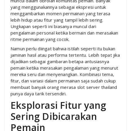
muncul dalam obrolan komunitas pemain. Banyak
yang menggunakannya sebagai ekspresi untuk
menggambarkan momen permainan yang terasa
lebih hidup atau fitur yang tampil lebih sering.
Ungkapan seperti ini biasanya muncul dari
pengalaman personal ketika bermain dan merasakan
ritme permainan yang cocok.
Namun perlu diingat bahwa istilah seperti itu bukan
jaminan hasil atau performa tertentu. Lebih tepat jika
dijadikan sebagai gambaran betapa antusiasnya
pemain ketika merasakan pengalaman yang menurut
mereka seru dan menyenangkan. Kombinasi tema,
fitur, dan variasi dalam permainan saja sudah cukup
membuat banyak orang merasa slot server thailand
punya daya tarik tersendiri.
Eksplorasi Fitur yang
Sering Dibicarakan
Pemain