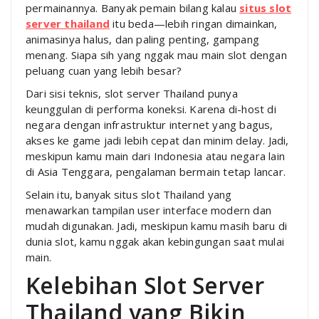
permainannya. Banyak pemain bilang kalau
situs slot
server thailand
itu beda—lebih ringan dimainkan,
animasinya halus, dan paling penting, gampang
menang. Siapa sih yang nggak mau main slot dengan
peluang cuan yang lebih besar?
Dari sisi teknis, slot server Thailand punya
keunggulan di performa koneksi. Karena di-host di
negara dengan infrastruktur internet yang bagus,
akses ke game jadi lebih cepat dan minim delay. Jadi,
meskipun kamu main dari Indonesia atau negara lain
di Asia Tenggara, pengalaman bermain tetap lancar.
Selain itu, banyak situs slot Thailand yang
menawarkan tampilan user interface modern dan
mudah digunakan. Jadi, meskipun kamu masih baru di
dunia slot, kamu nggak akan kebingungan saat mulai
main.
Kelebihan Slot Server
Thailand yang Bikin