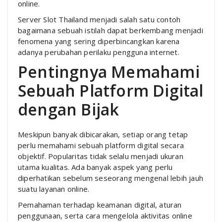
online.
Server Slot Thailand menjadi salah satu contoh
bagaimana sebuah istilah dapat berkembang menjadi
fenomena yang sering diperbincangkan karena
adanya perubahan perilaku pengguna internet.
Pentingnya Memahami
Sebuah Platform Digital
dengan Bijak
Meskipun banyak dibicarakan, setiap orang tetap
perlu memahami sebuah platform digital secara
objektif. Popularitas tidak selalu menjadi ukuran
utama kualitas. Ada banyak aspek yang perlu
diperhatikan sebelum seseorang mengenal lebih jauh
suatu layanan online.
Pemahaman terhadap keamanan digital, aturan
penggunaan, serta cara mengelola aktivitas online