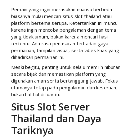
Pemain yang ingin merasakan nuansa berbeda
biasanya mulai mencari situs slot thailand atau
platform bertema serupa. Ketertarikan ini muncul
karena ingin mencoba pengalaman dengan tema
yang tidak umum, bukan karena mencari hasil
tertentu. Ada rasa penasaran terhadap gaya
permainan, tampilan visual, serta vibes khas yang
dihadirkan permainan ini.
Meski begitu, penting untuk selalu memilih hiburan
secara bijak dan memastikan platform yang
digunakan aman serta bertanggung jawab. Fokus
utamanya tetap pada pengalaman dan keseruan,
bukan hal-hal di luar itu.
Situs Slot Server
Thailand dan Daya
Tariknya