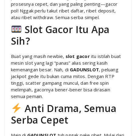
prosesnya cepet, dan yang paling penting—gacor
pol! Nggak perlu takut ribet daftar, ribet deposit,
atau ribet withdraw. Semua serba simpel.
Slot Gacor Itu Apa
Sih?
Buat yang masih newbie,
slot gacor
itu istilah buat
mesin slot yang lagi “panas” alias sering kasih
kemenangan besar. Nah, di
GADUNSLOT
, peluang
jackpot gede itu bukan cuma mitos. Dengan RTP
tinggi, scatter gampang muncul, dan free spin
melimpah, gacornya bener-bener bisa dirasain
semua pemain.
Anti Drama, Semua
Serba Cepet
Main di
GADUNSLOT
tuh nggak pake ribet. Mulai dari