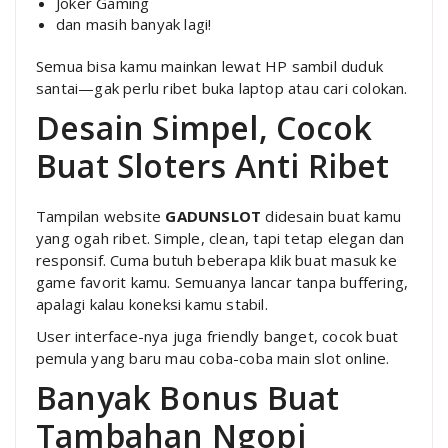
Joker Gaming
dan masih banyak lagi!
Semua bisa kamu mainkan lewat HP sambil duduk
santai—gak perlu ribet buka laptop atau cari colokan.
Desain Simpel, Cocok
Buat Sloters Anti Ribet
Tampilan website
GADUNSLOT
didesain buat kamu
yang ogah ribet. Simple, clean, tapi tetap elegan dan
responsif. Cuma butuh beberapa klik buat masuk ke
game favorit kamu. Semuanya lancar tanpa buffering,
apalagi kalau koneksi kamu stabil.
User interface-nya juga friendly banget, cocok buat
pemula yang baru mau coba-coba main slot online.
Banyak Bonus Buat
Tambahan Ngopi