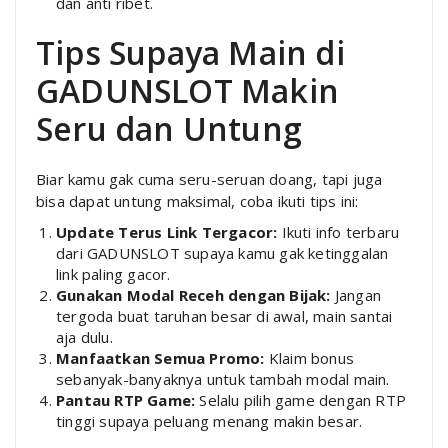
dan anti ribet.
Tips Supaya Main di
GADUNSLOT Makin
Seru dan Untung
Biar kamu gak cuma seru-seruan doang, tapi juga
bisa dapat untung maksimal, coba ikuti tips ini:
Update Terus Link Tergacor:
Ikuti info terbaru
dari GADUNSLOT supaya kamu gak ketinggalan
link paling gacor.
Gunakan Modal Receh dengan Bijak:
Jangan
tergoda buat taruhan besar di awal, main santai
aja dulu.
Manfaatkan Semua Promo:
Klaim bonus
sebanyak-banyaknya untuk tambah modal main.
Pantau RTP Game:
Selalu pilih game dengan RTP
tinggi supaya peluang menang makin besar.