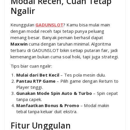
Modal Receh, Cuan Tetap
Ngalir
Keunggulan
GADUNSLOT
? Kamu bisa mulai main
dengan modal receh tapi tetap punya peluang
menang besar. Banyak pemain berhasil dapat
Maxwin
cuma dengan taruhan minimal. Algoritma
terbaru di GADUNSLOT bikin setiap putaran fair, jadi
kemenangan bukan cuma soal hoki, tapi juga strategi.
Tips biar cuan ngalir:
Mulai dari Bet Kecil
– Tes pola mesin dulu.
Pantau RTP Game
– Pilih game dengan Return to
Player tinggi.
Gunakan Mode Spin Auto & Turbo
– Spin cepat
tanpa capek.
Manfaatkan Bonus & Promo
– Modal makin
tebal tanpa keluar duit ekstra.
Fitur Unggulan