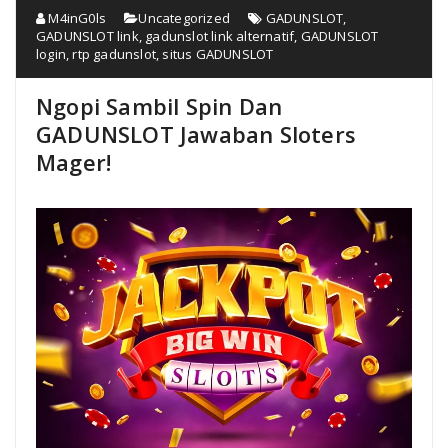
M4inG0ls
Uncategorized
GADUNSLOT
,
GADUNSLOT link
,
gadunslot link alternatif
,
GADUNSLOT
login
,
rtp gadunslot
,
situs GADUNSLOT
Ngopi Sambil Spin Dan
GADUNSLOT Jawaban Sloters
Mager!