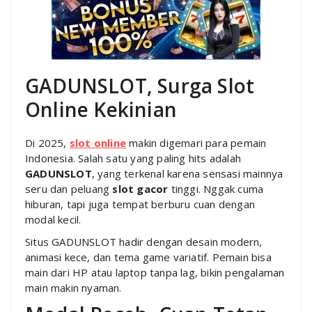
GADUNSLOT, Surga Slot
Online Kekinian
Di 2025,
slot online
makin digemari para pemain
Indonesia. Salah satu yang paling hits adalah
GADUNSLOT
, yang terkenal karena sensasi mainnya
seru dan peluang
slot gacor
tinggi. Nggak cuma
hiburan, tapi juga tempat berburu cuan dengan
modal kecil.
Situs GADUNSLOT hadir dengan desain modern,
animasi kece, dan tema game variatif. Pemain bisa
main dari HP atau laptop tanpa lag, bikin pengalaman
main makin nyaman.