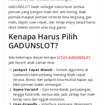
GADUNSLOT hadir sebagai solusi buat semua
pemain yang pengen main slot anti boring. Baik
pemula maupun pemain veteran bisa langsung gas
main, dapet cuan cepat, dan tetap enjoy tanpa harus
ribet mikirin sistem atau bug game.
Kenapa Harus Pilih
GADUNSLOT?
Ada beberapa alasan kenapa
SITUS GADUNSLOT
jadi favorit anak zaman now:
Jackpot Cepat Masuk
– Sistem algoritma di
Gadunslot bikin peluang menang lebih cepat
terasa. Bonus dan jackpot bisa muncul kapan aja,
bikin pemain makin semangat.
Game Variatif
– Dari tema klasik, petualangan,
hingga futuristik, semua ada. Jadi, setiap hari main
tetap seru dan nggak monoton.
User-Friendly
– Interface gampang dimengerti,