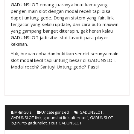
GADUNSLOT emang juaranya buat kamu yang
pengen main slot dengan modal receh tapi bisa
dapet untung gede. Dengan sistem yang fair, link
tergacor yang selalu update, dan cara auto maxwin
yang gampang banget diterapin, gak heran kalau
GADUNSLOT jadi situs slot favorit para player
kekinian.
Yuk, buruan coba dan buktikan sendiri serunya main
slot modal kecil tapi untung besar di GADUNSLOT.
Modal receh? Santuy! Untung gede? Pasti!
M4inG0ls
Uncategorized
GADUNSLOT
,
GADUNSLOT link
,
gadunslot link alternatif
,
GADUNSLOT
login
,
rtp gadunslot
,
situs GADUNSLOT