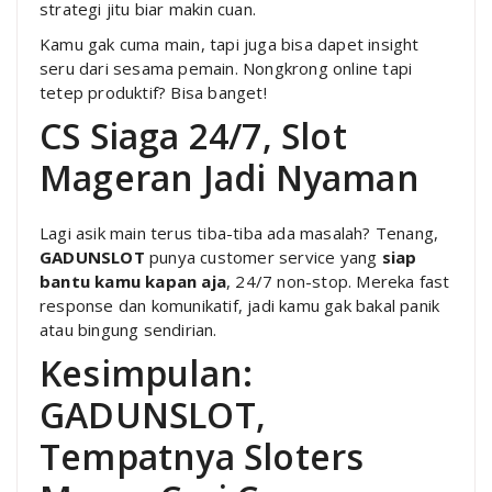
strategi jitu biar makin cuan.
Kamu gak cuma main, tapi juga bisa dapet insight
seru dari sesama pemain. Nongkrong online tapi
tetep produktif? Bisa banget!
CS Siaga 24/7, Slot
Mageran Jadi Nyaman
Lagi asik main terus tiba-tiba ada masalah? Tenang,
GADUNSLOT
punya customer service yang
siap
bantu kamu kapan aja
, 24/7 non-stop. Mereka fast
response dan komunikatif, jadi kamu gak bakal panik
atau bingung sendirian.
Kesimpulan:
GADUNSLOT,
Tempatnya Sloters