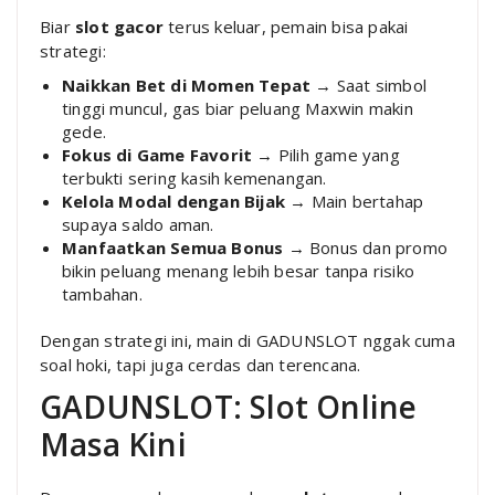
Biar
slot gacor
terus keluar, pemain bisa pakai
strategi:
Naikkan Bet di Momen Tepat
→ Saat simbol
tinggi muncul, gas biar peluang Maxwin makin
gede.
Fokus di Game Favorit
→ Pilih game yang
terbukti sering kasih kemenangan.
Kelola Modal dengan Bijak
→ Main bertahap
supaya saldo aman.
Manfaatkan Semua Bonus
→ Bonus dan promo
bikin peluang menang lebih besar tanpa risiko
tambahan.
Dengan strategi ini, main di GADUNSLOT nggak cuma
soal hoki, tapi juga cerdas dan terencana.
GADUNSLOT: Slot Online
Masa Kini