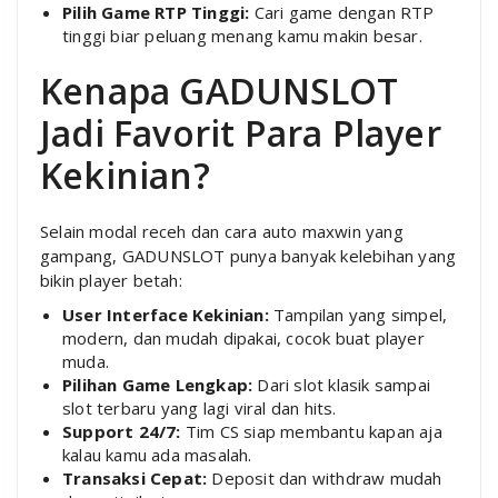
Pilih Game RTP Tinggi:
Cari game dengan RTP
tinggi biar peluang menang kamu makin besar.
Kenapa GADUNSLOT
Jadi Favorit Para Player
Kekinian?
Selain modal receh dan cara auto maxwin yang
gampang, GADUNSLOT punya banyak kelebihan yang
bikin player betah:
User Interface Kekinian:
Tampilan yang simpel,
modern, dan mudah dipakai, cocok buat player
muda.
Pilihan Game Lengkap:
Dari slot klasik sampai
slot terbaru yang lagi viral dan hits.
Support 24/7:
Tim CS siap membantu kapan aja
kalau kamu ada masalah.
Transaksi Cepat:
Deposit dan withdraw mudah