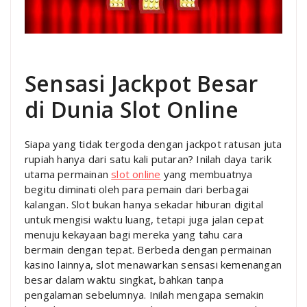
Sensasi Jackpot Besar
di Dunia Slot Online
Siapa yang tidak tergoda dengan jackpot ratusan juta
rupiah hanya dari satu kali putaran? Inilah daya tarik
utama permainan
slot online
yang membuatnya
begitu diminati oleh para pemain dari berbagai
kalangan. Slot bukan hanya sekadar hiburan digital
untuk mengisi waktu luang, tetapi juga jalan cepat
menuju kekayaan bagi mereka yang tahu cara
bermain dengan tepat. Berbeda dengan permainan
kasino lainnya, slot menawarkan sensasi kemenangan
besar dalam waktu singkat, bahkan tanpa
pengalaman sebelumnya. Inilah mengapa semakin