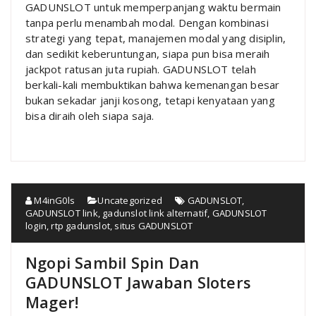
GADUNSLOT untuk memperpanjang waktu bermain
tanpa perlu menambah modal. Dengan kombinasi
strategi yang tepat, manajemen modal yang disiplin,
dan sedikit keberuntungan, siapa pun bisa meraih
jackpot ratusan juta rupiah. GADUNSLOT telah
berkali-kali membuktikan bahwa kemenangan besar
bukan sekadar janji kosong, tetapi kenyataan yang
bisa diraih oleh siapa saja.
M4inG0ls
Uncategorized
GADUNSLOT
,
GADUNSLOT link
,
gadunslot link alternatif
,
GADUNSLOT
login
,
rtp gadunslot
,
situs GADUNSLOT
Ngopi Sambil Spin Dan
GADUNSLOT Jawaban Sloters
Mager!