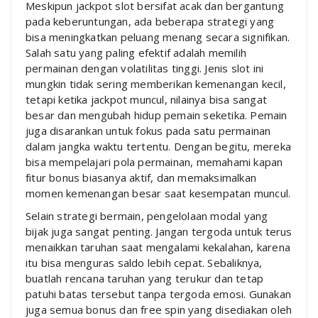
Meskipun jackpot slot bersifat acak dan bergantung
pada keberuntungan, ada beberapa strategi yang
bisa meningkatkan peluang menang secara signifikan.
Salah satu yang paling efektif adalah memilih
permainan dengan volatilitas tinggi. Jenis slot ini
mungkin tidak sering memberikan kemenangan kecil,
tetapi ketika jackpot muncul, nilainya bisa sangat
besar dan mengubah hidup pemain seketika. Pemain
juga disarankan untuk fokus pada satu permainan
dalam jangka waktu tertentu. Dengan begitu, mereka
bisa mempelajari pola permainan, memahami kapan
fitur bonus biasanya aktif, dan memaksimalkan
momen kemenangan besar saat kesempatan muncul.
Selain strategi bermain, pengelolaan modal yang
bijak juga sangat penting. Jangan tergoda untuk terus
menaikkan taruhan saat mengalami kekalahan, karena
itu bisa menguras saldo lebih cepat. Sebaliknya,
buatlah rencana taruhan yang terukur dan tetap
patuhi batas tersebut tanpa tergoda emosi. Gunakan
juga semua bonus dan free spin yang disediakan oleh