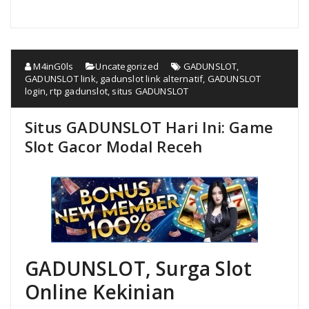
M4inG0ls
Uncategorized
GADUNSLOT
,
GADUNSLOT link
,
gadunslot link alternatif
,
GADUNSLOT
login
,
rtp gadunslot
,
situs GADUNSLOT
Situs GADUNSLOT Hari Ini: Game
Slot Gacor Modal Receh
GADUNSLOT, Surga Slot
Online Kekinian