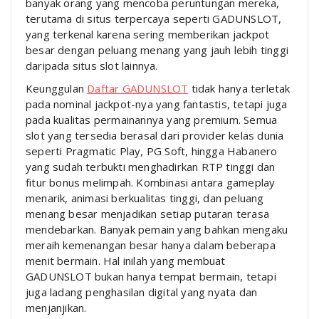
banyak orang yang mencoba peruntungan mereka,
terutama di situs terpercaya seperti GADUNSLOT,
yang terkenal karena sering memberikan jackpot
besar dengan peluang menang yang jauh lebih tinggi
daripada situs slot lainnya.
Keunggulan
Daftar GADUNSLOT
tidak hanya terletak
pada nominal jackpot-nya yang fantastis, tetapi juga
pada kualitas permainannya yang premium. Semua
slot yang tersedia berasal dari provider kelas dunia
seperti Pragmatic Play, PG Soft, hingga Habanero
yang sudah terbukti menghadirkan RTP tinggi dan
fitur bonus melimpah. Kombinasi antara gameplay
menarik, animasi berkualitas tinggi, dan peluang
menang besar menjadikan setiap putaran terasa
mendebarkan. Banyak pemain yang bahkan mengaku
meraih kemenangan besar hanya dalam beberapa
menit bermain. Hal inilah yang membuat
GADUNSLOT bukan hanya tempat bermain, tetapi
juga ladang penghasilan digital yang nyata dan
menjanjikan.