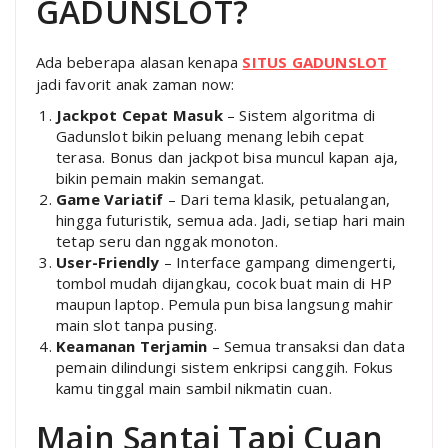
GADUNSLOT?
Ada beberapa alasan kenapa
SITUS GADUNSLOT
jadi favorit anak zaman now:
Jackpot Cepat Masuk
– Sistem algoritma di
Gadunslot bikin peluang menang lebih cepat
terasa. Bonus dan jackpot bisa muncul kapan aja,
bikin pemain makin semangat.
Game Variatif
– Dari tema klasik, petualangan,
hingga futuristik, semua ada. Jadi, setiap hari main
tetap seru dan nggak monoton.
User-Friendly
– Interface gampang dimengerti,
tombol mudah dijangkau, cocok buat main di HP
maupun laptop. Pemula pun bisa langsung mahir
main slot tanpa pusing.
Keamanan Terjamin
– Semua transaksi dan data
pemain dilindungi sistem enkripsi canggih. Fokus
kamu tinggal main sambil nikmatin cuan.
Main Santai Tapi Cuan