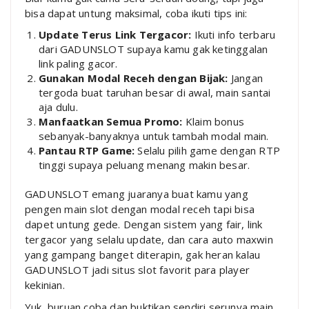
bisa dapat untung maksimal, coba ikuti tips ini:
Update Terus Link Tergacor:
Ikuti info terbaru
dari GADUNSLOT supaya kamu gak ketinggalan
link paling gacor.
Gunakan Modal Receh dengan Bijak:
Jangan
tergoda buat taruhan besar di awal, main santai
aja dulu.
Manfaatkan Semua Promo:
Klaim bonus
sebanyak-banyaknya untuk tambah modal main.
Pantau RTP Game:
Selalu pilih game dengan RTP
tinggi supaya peluang menang makin besar.
GADUNSLOT emang juaranya buat kamu yang
pengen main slot dengan modal receh tapi bisa
dapet untung gede. Dengan sistem yang fair, link
tergacor yang selalu update, dan cara auto maxwin
yang gampang banget diterapin, gak heran kalau
GADUNSLOT jadi situs slot favorit para player
kekinian.
Yuk, buruan coba dan buktikan sendiri serunya main