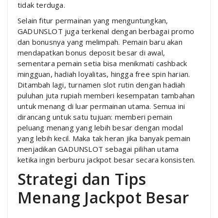
tidak terduga.
Selain fitur permainan yang menguntungkan,
GADUNSLOT juga terkenal dengan berbagai promo
dan bonusnya yang melimpah. Pemain baru akan
mendapatkan bonus deposit besar di awal,
sementara pemain setia bisa menikmati cashback
mingguan, hadiah loyalitas, hingga free spin harian.
Ditambah lagi, turnamen slot rutin dengan hadiah
puluhan juta rupiah memberi kesempatan tambahan
untuk menang di luar permainan utama. Semua ini
dirancang untuk satu tujuan: memberi pemain
peluang menang yang lebih besar dengan modal
yang lebih kecil. Maka tak heran jika banyak pemain
menjadikan GADUNSLOT sebagai pilihan utama
ketika ingin berburu jackpot besar secara konsisten.
Strategi dan Tips
Menang Jackpot Besar