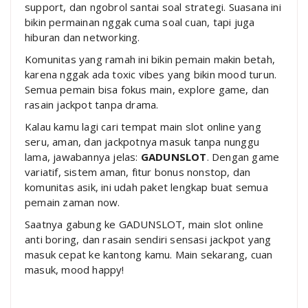
support, dan ngobrol santai soal strategi. Suasana ini
bikin permainan nggak cuma soal cuan, tapi juga
hiburan dan networking.
Komunitas yang ramah ini bikin pemain makin betah,
karena nggak ada toxic vibes yang bikin mood turun.
Semua pemain bisa fokus main, explore game, dan
rasain jackpot tanpa drama.
Kalau kamu lagi cari tempat main slot online yang
seru, aman, dan jackpotnya masuk tanpa nunggu
lama, jawabannya jelas:
GADUNSLOT
. Dengan game
variatif, sistem aman, fitur bonus nonstop, dan
komunitas asik, ini udah paket lengkap buat semua
pemain zaman now.
Saatnya gabung ke GADUNSLOT, main slot online
anti boring, dan rasain sendiri sensasi jackpot yang
masuk cepat ke kantong kamu. Main sekarang, cuan
masuk, mood happy!