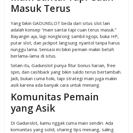
Masuk Terus
Yang bikin GADUNSLOT beda dari situs slot lain
adalah konsep “main santai tapi cuan terus masuk.”
Bayangin aja, lagi nongkrong sambil ngopi, buka HP,
putar slot, dan jackpot langsung nyantol tanpa harus
nunggu lama. Sensasi ini bikin pemain makin betah
berlama-lama di situs.
Selain itu, Gadunslot punya fitur bonus harian, free
spin, dan cashback yang bikin saldo terus bertambah.
Jadi, bukan cuma hoki, tapi strategi main juga makin
asik karena ada banyak cara untuk menang.
Komunitas Pemain
yang Asik
Di Gadunslot, kamu nggak cuma main sendiri. Ada
komunitas yang solid, sharing tips menang, saling