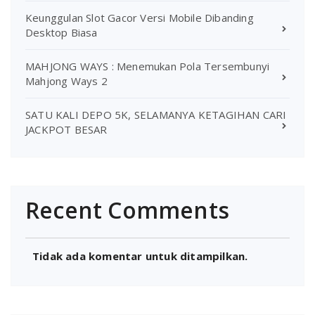
Keunggulan Slot Gacor Versi Mobile Dibanding
Desktop Biasa
MAHJONG WAYS : Menemukan Pola Tersembunyi
Mahjong Ways 2
SATU KALI DEPO 5K, SELAMANYA KETAGIHAN CARI
JACKPOT BESAR
Recent Comments
Tidak ada komentar untuk ditampilkan.