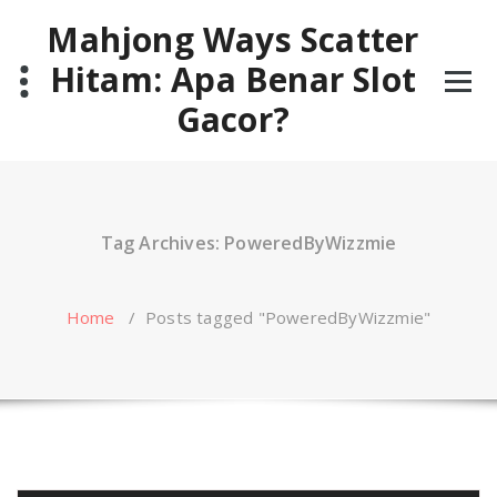
Skip
Mahjong Ways Scatter
to
content
Hitam: Apa Benar Slot
Gacor?
Tag Archives: PoweredByWizzmie
Home
/
Posts tagged "PoweredByWizzmie"