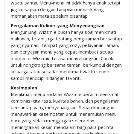
waktu santai. Menu-menu ini tidak hanya enak tetapi
juga disajikan dengan tampilan menarik yang
memanjakan mata sebelum disantap.
Pengalaman Kuliner yang Menyenangkan
Mengunjungi Wizzmie bukan hanya soal menikmati
makanan, tetapi juga tentang pengalaman bersantap
yang nyaman. Tempat yang cozy, pelayanan ramah,
dan penyajian menu yang cepat membuat setiap
momen di Wizzmie terasa menyenangkan. Cocok
untuk nongkrong bersama teman, berkumpul dengan
keluarga, atau sekadar menikmati waktu sendiri
sambil mencicipi hidangan favorit.
Kesimpulan
Menikmati menu andalan Wizzmie berarti menikmati
kombinasi cita rasa, kualitas bahan, dan pengalaman
bersantap yang menyenangkan. Setiap kunjungan
menawarkan kesempatan untuk menemukan menu
baru yang selalu menggugah selera dan
meninggalkan kesan mendalam bagi para pecinta
kuliner. Wizzmie berhasil memadukan kualitas, rasa,