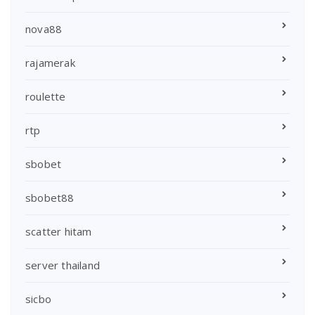
nova88
rajamerak
roulette
rtp
sbobet
sbobet88
scatter hitam
server thailand
sicbo