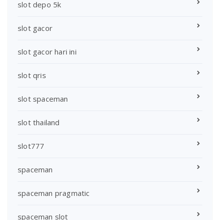
slot depo 5k
slot gacor
slot gacor hari ini
slot qris
slot spaceman
slot thailand
slot777
spaceman
spaceman pragmatic
spaceman slot