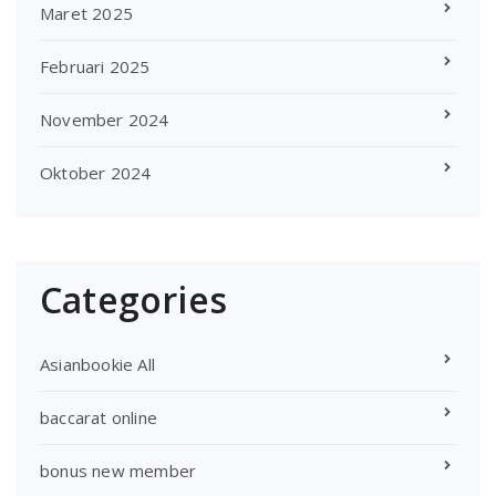
Maret 2025
Februari 2025
November 2024
Oktober 2024
Categories
Asianbookie All
baccarat online
bonus new member