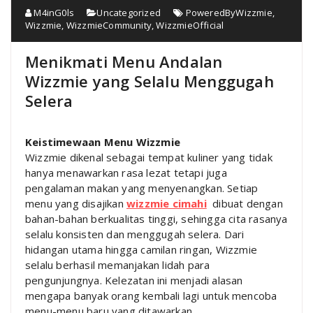
M4inG0ls
Uncategorized
PoweredByWizzmie
,
Wizzmie
,
WizzmieCommunity
,
WizzmieOfficial
Menikmati Menu Andalan
Wizzmie yang Selalu Menggugah
Selera
Keistimewaan Menu Wizzmie
Wizzmie dikenal sebagai tempat kuliner yang tidak
hanya menawarkan rasa lezat tetapi juga
pengalaman makan yang menyenangkan. Setiap
menu yang disajikan
wizzmie cimahi
dibuat dengan
bahan-bahan berkualitas tinggi, sehingga cita rasanya
selalu konsisten dan menggugah selera. Dari
hidangan utama hingga camilan ringan, Wizzmie
selalu berhasil memanjakan lidah para
pengunjungnya. Kelezatan ini menjadi alasan
mengapa banyak orang kembali lagi untuk mencoba
menu-menu baru yang ditawarkan.