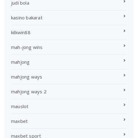
judi bola
kasino bakarat
kilkwin88
mah-jong wins
mahjong
mahjong ways
mahjong ways 2
mauslot
maxbet
maxbet sport