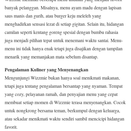
banyak pelanggan. Misalnya, menu ayam madu dengan lapisan
saus manis dan gurih, atau burger keju meleleh yang
menghadirkan sensasi lezat di setiap gigitan. Selain itu, hidangan
camilan seperti kentang goreng spesial dengan bumbu rahasia
juga menjadi pilihan tepat untuk menemani waktu santai. Menu-
menu ini tidak hanya enak tetapi juga disajikan dengan tampilan
menarik yang memanjakan mata sebelum disantap.
Pengalaman Kuliner yang Menyenangkan
Mengunjungi Wizzmie bukan hanya soal menikmati makanan,
tetapi juga tentang pengalaman bersantap yang nyaman. Tempat
yang cozy, pelayanan ramah, dan penyajian menu yang cepat
membuat setiap momen di Wizzmie terasa menyenangkan. Cocok
untuk nongkrong bersama teman, berkumpul dengan keluarga,
atau sekadar menikmati waktu sendiri sambil mencicipi hidangan
favorit.