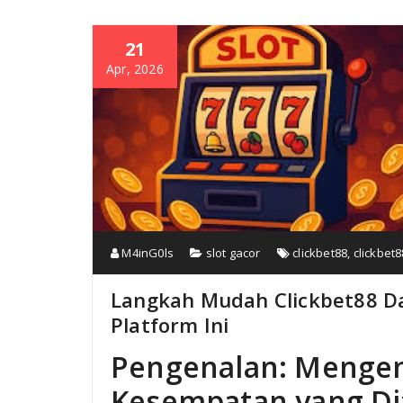
21
Apr, 2026
M4inG0ls
slot gacor
clickbet88
,
clickbet8
Langkah Mudah Clickbet88 Daf
Platform Ini
Pengenalan: Mengen
Kesempatan yang D