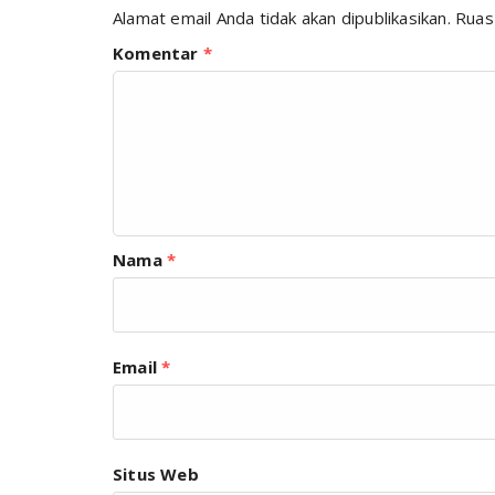
Alamat email Anda tidak akan dipublikasikan.
Ruas
Komentar
*
Nama
*
Email
*
Situs Web