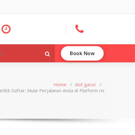
Book Now
Home
/
slot gacor
/
t88 Daftar: Mulai Perjalanan Anda di Platform Ini