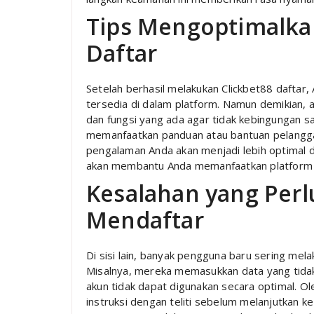
Tips Mengoptimalka
Daftar
Setelah berhasil melakukan Clickbet88 daftar, 
tersedia di dalam platform. Namun demikian, 
dan fungsi yang ada agar tidak kebingungan sa
memanfaatkan panduan atau bantuan pelanggan 
pengalaman Anda akan menjadi lebih optimal da
akan membantu Anda memanfaatkan platform 
Kesalahan yang Perlu
Mendaftar
Di sisi lain, banyak pengguna baru sering mel
Misalnya, mereka memasukkan data yang tidak 
akun tidak dapat digunakan secara optimal. O
instruksi dengan teliti sebelum melanjutkan ke