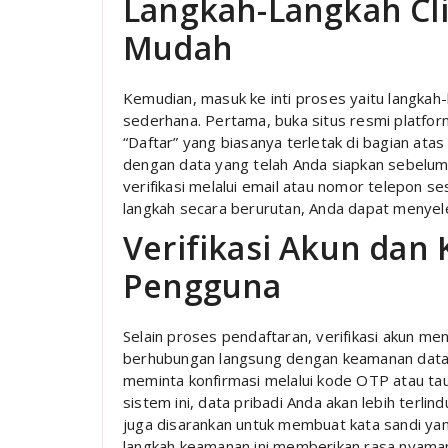
Langkah-Langkah Cli
Mudah
Kemudian, masuk ke inti proses yaitu langkah-
sederhana. Pertama, buka situs resmi platform
“Daftar” yang biasanya terletak di bagian atas 
dengan data yang telah Anda siapkan sebelum
verifikasi melalui email atau nomor telepon se
langkah secara berurutan, Anda dapat menyel
Verifikasi Akun dan
Pengguna
Selain proses pendaftaran, verifikasi akun me
berhubungan langsung dengan keamanan data 
meminta konfirmasi melalui kode OTP atau taut
sistem ini, data pribadi Anda akan lebih terlin
juga disarankan untuk membuat kata sandi yan
langkah keamanan ini memberikan rasa nyama