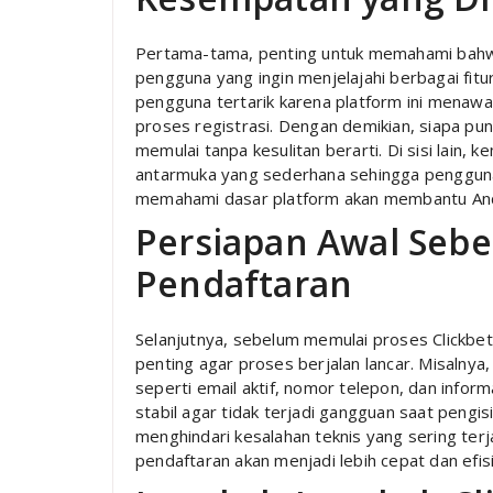
Pertama-tama, penting untuk memahami bah
pengguna yang ingin menjelajahi berbagai fitur 
pengguna tertarik karena platform ini menaw
proses registrasi. Dengan demikian, siapa pu
memulai tanpa kesulitan berarti. Di sisi lain, 
antarmuka yang sederhana sehingga pengguna 
memahami dasar platform akan membantu Anda
Persiapan Awal Seb
Pendaftaran
Selanjutnya, sebelum memulai proses Clickbe
penting agar proses berjalan lancar. Misalnya
seperti email aktif, nomor telepon, dan informa
stabil agar tidak terjadi gangguan saat pengi
menghindari kesalahan teknis yang sering ter
pendaftaran akan menjadi lebih cepat dan efis