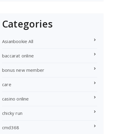
Categories
Asianbookie All
baccarat online
bonus new member
care
casino online
chicky run
cmd368