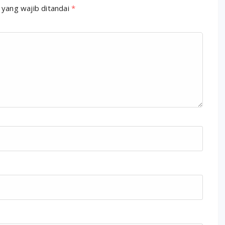
 yang wajib ditandai
*