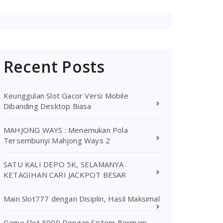
Recent Posts
Keunggulan Slot Gacor Versi Mobile
Dibanding Desktop Biasa
MAHJONG WAYS : Menemukan Pola
Tersembunyi Mahjong Ways 2
SATU KALI DEPO 5K, SELAMANYA
KETAGIHAN CARI JACKPOT BESAR
Main Slot777 dengan Disiplin, Hasil Maksimal
Game Slot 5000 Dengan Sistem Bermain