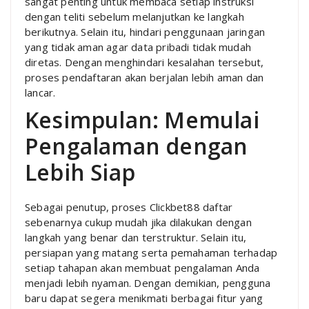
sangat penting untuk membaca setiap instruksi
dengan teliti sebelum melanjutkan ke langkah
berikutnya. Selain itu, hindari penggunaan jaringan
yang tidak aman agar data pribadi tidak mudah
diretas. Dengan menghindari kesalahan tersebut,
proses pendaftaran akan berjalan lebih aman dan
lancar.
Kesimpulan: Memulai
Pengalaman dengan
Lebih Siap
Sebagai penutup, proses Clickbet88 daftar
sebenarnya cukup mudah jika dilakukan dengan
langkah yang benar dan terstruktur. Selain itu,
persiapan yang matang serta pemahaman terhadap
setiap tahapan akan membuat pengalaman Anda
menjadi lebih nyaman. Dengan demikian, pengguna
baru dapat segera menikmati berbagai fitur yang