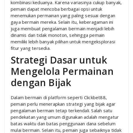
kombinasi keduanya. Karena variasinya cukup banyak,
pemain dapat mencoba berbagai opsi untuk
menemukan permainan yang paling sesuai dengan
gaya bermain mereka. Selain itu, keberagaman ini
juga membuat pengalaman bermain menjadi lebih
dinamis dan tidak monoton, sehingga pemain
memiliki lebih banyak pilihan untuk mengeksplorasi
fitur yang tersedia.
Strategi Dasar untuk
Mengelola Permainan
dengan Bijak
Dalam bermain di platform seperti Clickbet88,
pemain perlu menerapkan strategi yang bijak agar
pengalaman bermain tetap terkendali. Salah satu
pendekatan yang umum digunakan adalah mengatur
batas waktu dan batas penggunaan dana sebelum
mulai bermain. Selain itu, pemain juga sebaiknya tidak