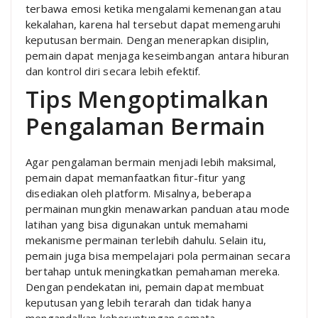
terbawa emosi ketika mengalami kemenangan atau
kekalahan, karena hal tersebut dapat memengaruhi
keputusan bermain. Dengan menerapkan disiplin,
pemain dapat menjaga keseimbangan antara hiburan
dan kontrol diri secara lebih efektif.
Tips Mengoptimalkan
Pengalaman Bermain
Agar pengalaman bermain menjadi lebih maksimal,
pemain dapat memanfaatkan fitur-fitur yang
disediakan oleh platform. Misalnya, beberapa
permainan mungkin menawarkan panduan atau mode
latihan yang bisa digunakan untuk memahami
mekanisme permainan terlebih dahulu. Selain itu,
pemain juga bisa mempelajari pola permainan secara
bertahap untuk meningkatkan pemahaman mereka.
Dengan pendekatan ini, pemain dapat membuat
keputusan yang lebih terarah dan tidak hanya
mengandalkan keberuntungan semata.