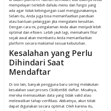
mempelajari terlebih dahulu menu dan fungsi yang
ada agar tidak kebingungan saat menggunakannya.
Selain itu, Anda juga bisa memanfaatkan panduan
atau bantuan pelanggan jika mengalami kesulitan.
Dengan cara ini, pengalaman Anda akan menjadi lebih
optimal dan efisien. Lebih jauh lagi, memahami fitur
sejak awal akan membantu Anda memanfaatkan
platform secara maksimal sesuai kebutuhan.
Kesalahan yang Perlu
Dihindari Saat
Mendaftar
Di sisi lain, banyak pengguna baru sering melakukan
kesalahan saat proses Clickbet88 daftar. Misalnya,
mereka memasukkan data yang tidak valid atau
melewatkan tahap verifikasi. Akibatnya, akun tidak
dapat digunakan secara optimal. Oleh karena itu,