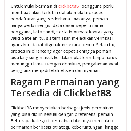
Untuk mulai bermain di
clickbet88
, pengguna perlu
membuat akun terlebih dahulu melalui proses
pendaftaran yang sederhana. Biasanya, pemain
hanya perlu mengisi data dasar seperti nama
pengguna, kata sandi, serta informasi kontak yang
valid. Setelah itu, sistem akan melakukan verifikasi
agar akun dapat digunakan secara penuh. Selain itu,
proses ini dirancang agar cepat sehingga pemain
bisa langsung masuk ke dalam platform tanpa harus
menunggu lama. Dengan demikian, pengalaman awal
pengguna menjadi lebih efisien dan nyaman.
Ragam Permainan yang
Tersedia di Clickbet88
Clickbet88 menyediakan berbagai jenis permainan
yang bisa dipilih sesuai dengan preferensi pemain.
Beberapa kategori permainan biasanya mencakup
permainan berbasis strategi, keberuntungan, hingga