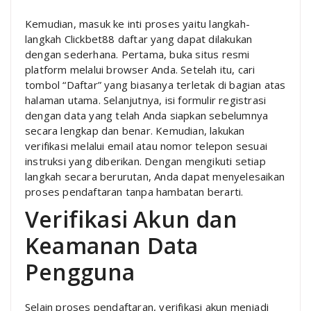
Kemudian, masuk ke inti proses yaitu langkah-
langkah Clickbet88 daftar yang dapat dilakukan
dengan sederhana. Pertama, buka situs resmi
platform melalui browser Anda. Setelah itu, cari
tombol “Daftar” yang biasanya terletak di bagian atas
halaman utama. Selanjutnya, isi formulir registrasi
dengan data yang telah Anda siapkan sebelumnya
secara lengkap dan benar. Kemudian, lakukan
verifikasi melalui email atau nomor telepon sesuai
instruksi yang diberikan. Dengan mengikuti setiap
langkah secara berurutan, Anda dapat menyelesaikan
proses pendaftaran tanpa hambatan berarti.
Verifikasi Akun dan
Keamanan Data
Pengguna
Selain proses pendaftaran, verifikasi akun menjadi