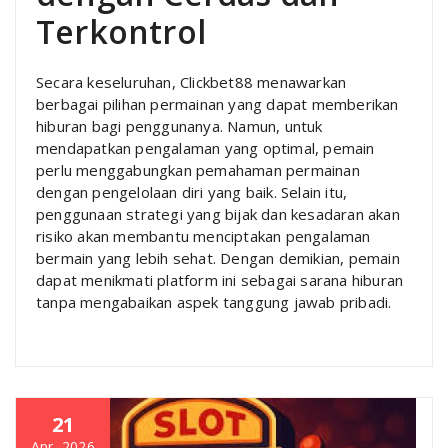
Terkontrol
Secara keseluruhan, Clickbet88 menawarkan
berbagai pilihan permainan yang dapat memberikan
hiburan bagi penggunanya. Namun, untuk
mendapatkan pengalaman yang optimal, pemain
perlu menggabungkan pemahaman permainan
dengan pengelolaan diri yang baik. Selain itu,
penggunaan strategi yang bijak dan kesadaran akan
risiko akan membantu menciptakan pengalaman
bermain yang lebih sehat. Dengan demikian, pemain
dapat menikmati platform ini sebagai sarana hiburan
tanpa mengabaikan aspek tanggung jawab pribadi.
21
Apr, 2026