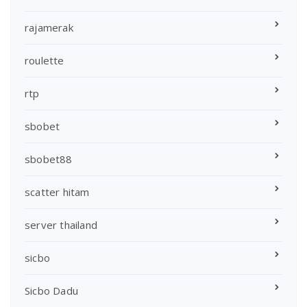
rajamerak
roulette
rtp
sbobet
sbobet88
scatter hitam
server thailand
sicbo
Sicbo Dadu