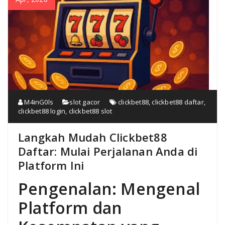
M4inG0ls
slot gacor
clickbet88
,
clickbet88 daftar
,
clickbet88 login
,
clickbet88 slot
Langkah Mudah Clickbet88
Daftar: Mulai Perjalanan Anda di
Platform Ini
Pengenalan: Mengenal
Platform dan