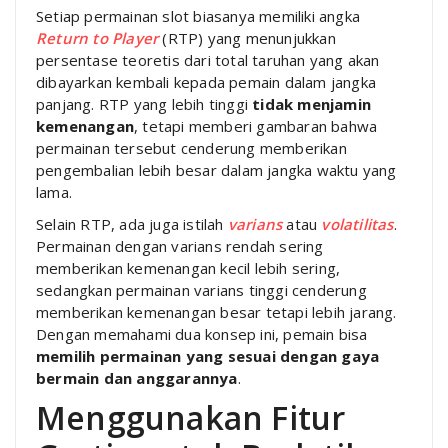
Setiap permainan slot biasanya memiliki angka
Return to Player
(RTP) yang menunjukkan
persentase teoretis dari total taruhan yang akan
dibayarkan kembali kepada pemain dalam jangka
panjang. RTP yang lebih tinggi
tidak menjamin
kemenangan
, tetapi memberi gambaran bahwa
permainan tersebut cenderung memberikan
pengembalian lebih besar dalam jangka waktu yang
lama.
Selain RTP, ada juga istilah
varians
atau
volatilitas
.
Permainan dengan varians rendah sering
memberikan kemenangan kecil lebih sering,
sedangkan permainan varians tinggi cenderung
memberikan kemenangan besar tetapi lebih jarang.
Dengan memahami dua konsep ini, pemain bisa
memilih permainan yang sesuai dengan gaya
bermain dan anggarannya
.
Menggunakan Fitur