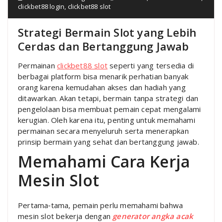
clickbet88 login
,
clickbet88 slot
Strategi Bermain Slot yang Lebih
Cerdas dan Bertanggung Jawab
Permainan
clickbet88 slot
seperti yang tersedia di
berbagai platform bisa menarik perhatian banyak
orang karena kemudahan akses dan hadiah yang
ditawarkan. Akan tetapi, bermain tanpa strategi dan
pengelolaan bisa membuat pemain cepat mengalami
kerugian. Oleh karena itu, penting untuk memahami
permainan secara menyeluruh serta menerapkan
prinsip bermain yang sehat dan bertanggung jawab.
Memahami Cara Kerja
Mesin Slot
Pertama‑tama, pemain perlu memahami bahwa
mesin slot bekerja dengan
generator angka acak