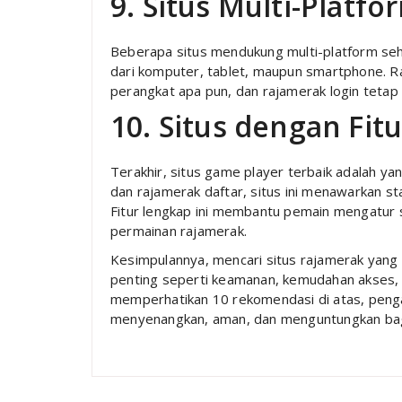
9. Situs Multi-Platfo
Beberapa situs mendukung multi-platform se
dari komputer, tablet, maupun smartphone. R
perangkat apa pun, dan rajamerak login tetap 
10. Situs dengan Fit
Terakhir, situs game player terbaik adalah yan
dan rajamerak daftar, situs ini menawarkan st
Fitur lengkap ini membantu pemain mengatur 
permainan rajamerak.
Kesimpulannya, mencari situs rajamerak yang bi
penting seperti keamanan, kemudahan akses, f
memperhatikan 10 rekomendasi di atas, peng
menyenangkan, aman, dan menguntungkan bag