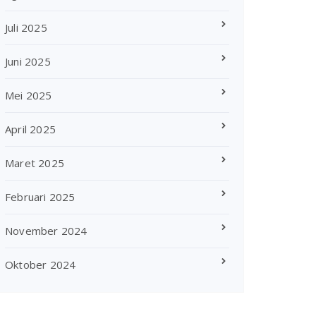
Juli 2025
Juni 2025
Mei 2025
April 2025
Maret 2025
Februari 2025
November 2024
Oktober 2024