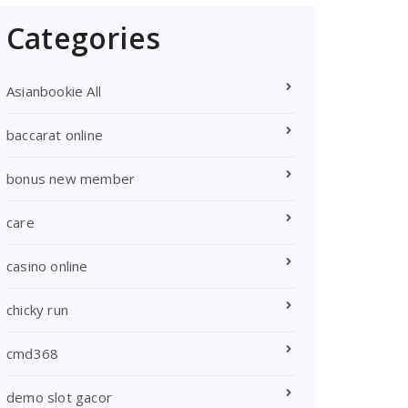
Categories
Asianbookie All
baccarat online
bonus new member
care
casino online
chicky run
cmd368
demo slot gacor