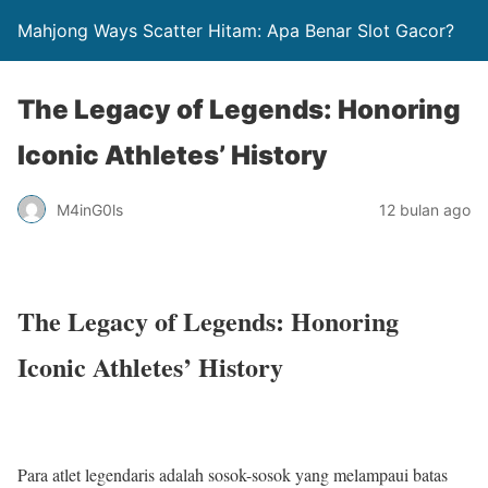
Mahjong Ways Scatter Hitam: Apa Benar Slot Gacor?
The Legacy of Legends: Honoring
Iconic Athletes’ History
M4inG0ls
12 bulan ago
The Legacy of Legends: Honoring
Iconic Athletes’ History
Para atlet legendaris adalah sosok-sosok yang melampaui batas