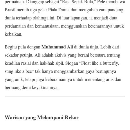
permainan. Dianggap sebagai “Raja Sepak Bola,” Pele membawa
Brasil meraih tiga gelar Piala Dunia dan mengubah cara pandang
dunia terhadap olahraga ini. Di luar lapangan, ia menjadi duta
perdamaian dan kemanusiaan, menggunakan ketenarannya untuk
kebaikan.
Muhammad Ali
Begitu pula dengan
di dunia tinju. Lebih dari
sekadar petinju, Ali adalah aktivis yang berani bersuara tentang
keadilan rasial dan hak-hak sipil. Slogan “Float like a butterfly,
sting like a bee” tak hanya menggambarkan gaya bertinjunya
yang unik, tetapi juga keberaniannya untuk menentang arus dan
berjuang demi keyakinannya.
Warisan yang Melampaui Rekor