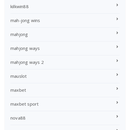
kilkwin88
mah-jong wins
mahjong
mahjong ways
mahjong ways 2
mauslot
maxbet
maxbet sport
nova88