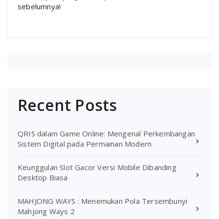
sebelumnya!
Recent Posts
QRIS dalam Game Online: Mengenal Perkembangan
Sistem Digital pada Permainan Modern
Keunggulan Slot Gacor Versi Mobile Dibanding
Desktop Biasa
MAHJONG WAYS : Menemukan Pola Tersembunyi
Mahjong Ways 2