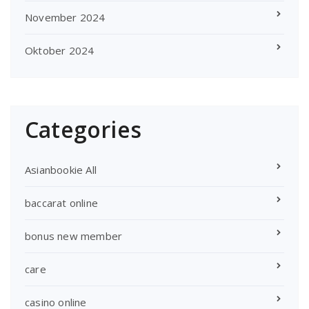
November 2024
Oktober 2024
Categories
Asianbookie All
baccarat online
bonus new member
care
casino online