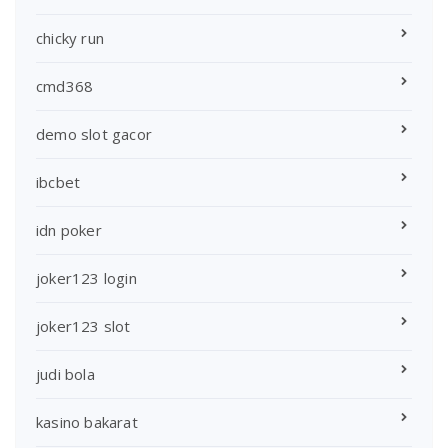
chicky run
cmd368
demo slot gacor
ibcbet
idn poker
joker123 login
joker123 slot
judi bola
kasino bakarat