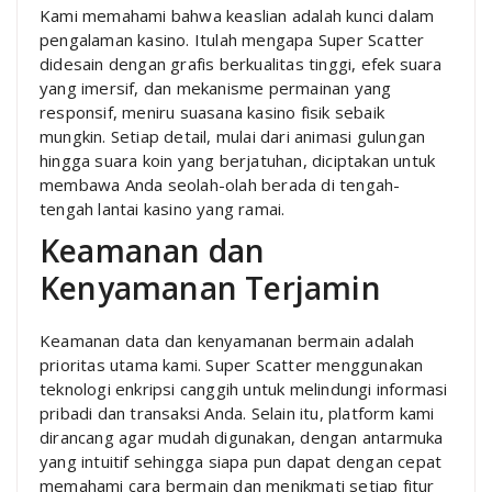
Kami memahami bahwa keaslian adalah kunci dalam
pengalaman kasino. Itulah mengapa Super Scatter
didesain dengan grafis berkualitas tinggi, efek suara
yang imersif, dan mekanisme permainan yang
responsif, meniru suasana kasino fisik sebaik
mungkin. Setiap detail, mulai dari animasi gulungan
hingga suara koin yang berjatuhan, diciptakan untuk
membawa Anda seolah-olah berada di tengah-
tengah lantai kasino yang ramai.
Keamanan dan
Kenyamanan Terjamin
Keamanan data dan kenyamanan bermain adalah
prioritas utama kami. Super Scatter menggunakan
teknologi enkripsi canggih untuk melindungi informasi
pribadi dan transaksi Anda. Selain itu, platform kami
dirancang agar mudah digunakan, dengan antarmuka
yang intuitif sehingga siapa pun dapat dengan cepat
memahami cara bermain dan menikmati setiap fitur