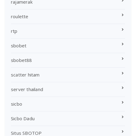
rajamerak
roulette
rtp
sbobet
sbobet88
scatter hitam
server thailand
sicbo
Sicbo Dadu
Situs SBOTOP