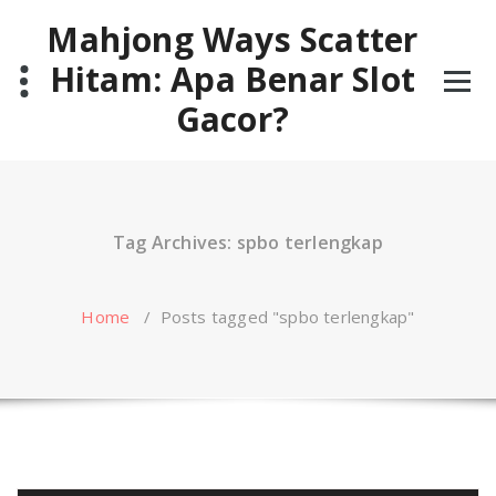
Skip
Mahjong Ways Scatter
to
content
Hitam: Apa Benar Slot
Gacor?
Tag Archives: spbo terlengkap
Home
/
Posts tagged "spbo terlengkap"