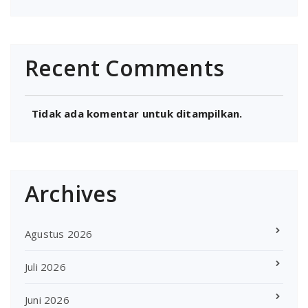
Recent Comments
Tidak ada komentar untuk ditampilkan.
Archives
Agustus 2026
Juli 2026
Juni 2026