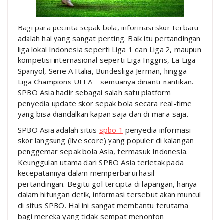
Bagi para pecinta sepak bola, informasi skor terbaru
adalah hal yang sangat penting. Baik itu pertandingan
liga lokal Indonesia seperti Liga 1 dan Liga 2, maupun
kompetisi internasional seperti Liga Inggris, La Liga
Spanyol, Serie A Italia, Bundesliga Jerman, hingga
Liga Champions UEFA—semuanya dinanti-nantikan.
SPBO Asia hadir sebagai salah satu platform
penyedia update skor sepak bola secara real-time
yang bisa diandalkan kapan saja dan di mana saja.
SPBO Asia adalah situs
spbo 1
penyedia informasi
skor langsung (live score) yang populer di kalangan
penggemar sepak bola Asia, termasuk Indonesia.
Keunggulan utama dari SPBO Asia terletak pada
kecepatannya dalam memperbarui hasil
pertandingan. Begitu gol tercipta di lapangan, hanya
dalam hitungan detik, informasi tersebut akan muncul
di situs SPBO. Hal ini sangat membantu terutama
bagi mereka yang tidak sempat menonton