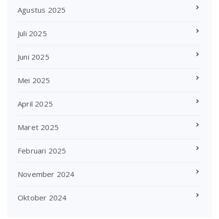
Agustus 2025
Juli 2025
Juni 2025
Mei 2025
April 2025
Maret 2025
Februari 2025
November 2024
Oktober 2024