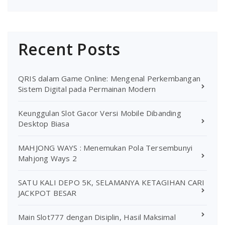
Recent Posts
QRIS dalam Game Online: Mengenal Perkembangan
Sistem Digital pada Permainan Modern
Keunggulan Slot Gacor Versi Mobile Dibanding
Desktop Biasa
MAHJONG WAYS : Menemukan Pola Tersembunyi
Mahjong Ways 2
SATU KALI DEPO 5K, SELAMANYA KETAGIHAN CARI
JACKPOT BESAR
Main Slot777 dengan Disiplin, Hasil Maksimal