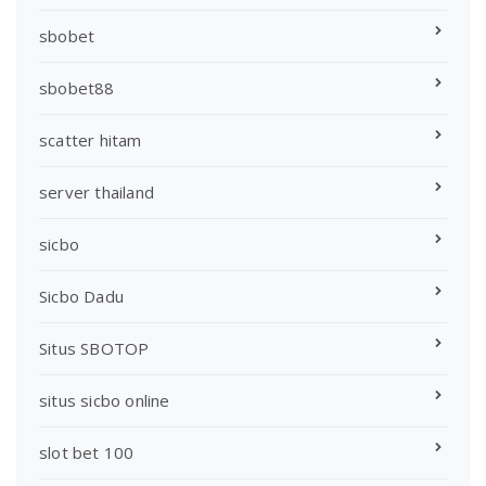
sbobet
sbobet88
scatter hitam
server thailand
sicbo
Sicbo Dadu
Situs SBOTOP
situs sicbo online
slot bet 100