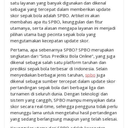
satu layanan yang banyak digunakan dan dikenal
sebagai yang tercepat dalam memberikan update
skor sepak bola adalah SPBO. Artikel ini akan
membahas apa itu SPBO, keunggulan dan fitur
utamanya, serta alasan mengapa layanan ini menjadi
pilihan utama bagi pecinta sepak bola yang
mengutamakan kecepatan update skor.
Pertama, apa sebenarnya SPBO? SPBO merupakan
singkatan dari “Situs Prediksi Bola Online”, yang juga
dikenal sebagai salah satu platform taruhan dan
prediksi sepak bola terbesar di Indonesia. Selain
menyediakan berbagai jenis taruhan,
spbo
juga
dikenal sebagai sumber tercepat dalam update skor
pertandingan sepak bola dari berbagai liga dan
turnamen di seluruh dunia. Dengan teknologi dan
sistem yang canggih, SPBO mampu menyajikan data
skor secara real-time, sehingga pengguna tidak perlu
menunggu lama untuk mengetahui hasil pertandingan
yang sedang berlangsung maupun yang telah selesai.