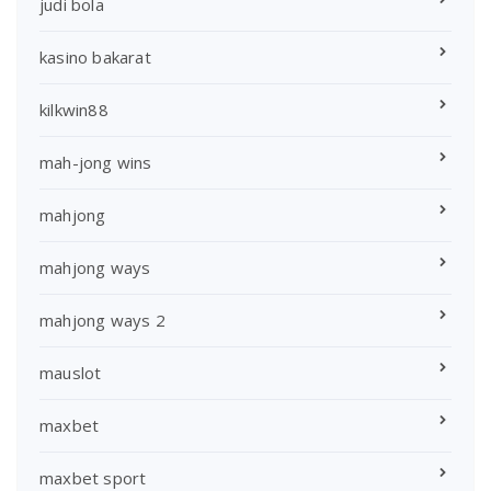
judi bola
kasino bakarat
kilkwin88
mah-jong wins
mahjong
mahjong ways
mahjong ways 2
mauslot
maxbet
maxbet sport