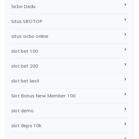
Sicbo Dadu
Situs SBOTOP
situs sicbo online
slot bet 100
slot bet 200
slot bet kecil
Slot Bonus New Member 100
slot demo
slot depo 10k