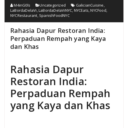
M4inG0ls
Uncategorized
GalicianCuisine
,
LaBordaDelaVi
,
LaBordaDelaViNYC
,
NYCEats
,
NYCFood
,
NYCRestaurant
,
SpanishFoodNYC
Rahasia Dapur Restoran India:
Perpaduan Rempah yang Kaya
dan Khas
Rahasia Dapur
Restoran India:
Perpaduan Rempah
yang Kaya dan Khas