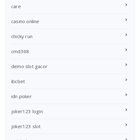
care
casino online
chicky run
cmd368
demo slot gacor
ibcbet
idn poker
joker123 login
joker123 slot