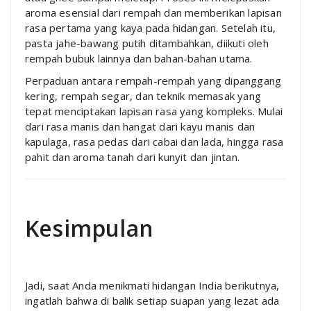
aroma esensial dari rempah dan memberikan lapisan
rasa pertama yang kaya pada hidangan. Setelah itu,
pasta jahe-bawang putih ditambahkan, diikuti oleh
rempah bubuk lainnya dan bahan-bahan utama.
Perpaduan antara rempah-rempah yang dipanggang
kering, rempah segar, dan teknik memasak yang
tepat menciptakan lapisan rasa yang kompleks. Mulai
dari rasa manis dan hangat dari kayu manis dan
kapulaga, rasa pedas dari cabai dan lada, hingga rasa
pahit dan aroma tanah dari kunyit dan jintan.
Kesimpulan
Jadi, saat Anda menikmati hidangan India berikutnya,
ingatlah bahwa di balik setiap suapan yang lezat ada