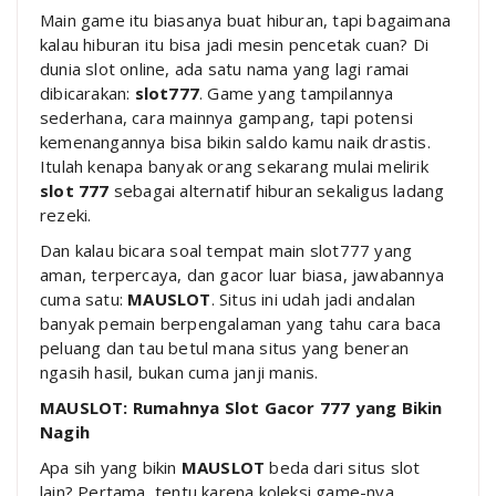
Main game itu biasanya buat hiburan, tapi bagaimana
kalau hiburan itu bisa jadi mesin pencetak cuan? Di
dunia slot online, ada satu nama yang lagi ramai
dibicarakan:
slot777
. Game yang tampilannya
sederhana, cara mainnya gampang, tapi potensi
kemenangannya bisa bikin saldo kamu naik drastis.
Itulah kenapa banyak orang sekarang mulai melirik
slot 777
sebagai alternatif hiburan sekaligus ladang
rezeki.
Dan kalau bicara soal tempat main slot777 yang
aman, terpercaya, dan gacor luar biasa, jawabannya
cuma satu:
MAUSLOT
. Situs ini udah jadi andalan
banyak pemain berpengalaman yang tahu cara baca
peluang dan tau betul mana situs yang beneran
ngasih hasil, bukan cuma janji manis.
MAUSLOT: Rumahnya Slot Gacor 777 yang Bikin
Nagih
Apa sih yang bikin
MAUSLOT
beda dari situs slot
lain? Pertama, tentu karena koleksi game-nya