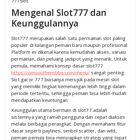
777slot.
Mengenal Slot777 dan
Keunggulannya
Slot777 merupakan salah satu permainan slot paling
populer di kalangan pemain baru maupun profesional.
Platform ini dikenal karena kemudahan akses, variasi
permainan, dan peluang jackpot yang menarik. Untuk
pemula, memahami konsep dasar slot777
https://omsouthernbbq.com/menu/
sangat penting.
Slot gacor 777 biasanya merujuk pada mesin slot
yang memiliki tingkat kemenangan lebih tinggi dalam
periode tertentu, sehingga pemain bisa lebih mudah
mendapatkan keuntungan.
Keunggulan utama bermain di slot77 adalah
sistemnya yang ramah pengguna dan cepat diakses
melalui berbagai perangkat. Dengan memahami fitur
dasar seperti paylines, simbol scatter, dan wild,
pemain pemula bisa menyiapkan strategi yang tepat