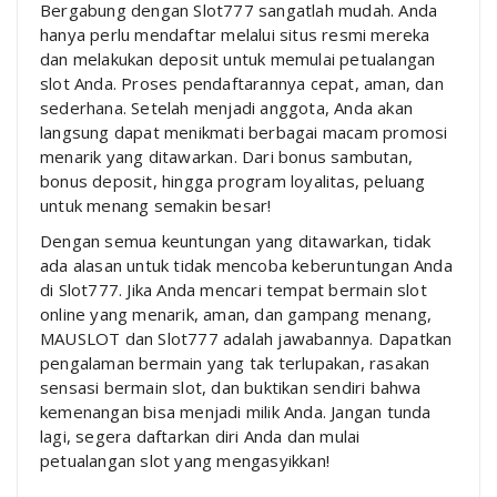
Bergabung dengan Slot777 sangatlah mudah. Anda
hanya perlu mendaftar melalui situs resmi mereka
dan melakukan deposit untuk memulai petualangan
slot Anda. Proses pendaftarannya cepat, aman, dan
sederhana. Setelah menjadi anggota, Anda akan
langsung dapat menikmati berbagai macam promosi
menarik yang ditawarkan. Dari bonus sambutan,
bonus deposit, hingga program loyalitas, peluang
untuk menang semakin besar!
Dengan semua keuntungan yang ditawarkan, tidak
ada alasan untuk tidak mencoba keberuntungan Anda
di Slot777. Jika Anda mencari tempat bermain slot
online yang menarik, aman, dan gampang menang,
MAUSLOT dan Slot777 adalah jawabannya. Dapatkan
pengalaman bermain yang tak terlupakan, rasakan
sensasi bermain slot, dan buktikan sendiri bahwa
kemenangan bisa menjadi milik Anda. Jangan tunda
lagi, segera daftarkan diri Anda dan mulai
petualangan slot yang mengasyikkan!