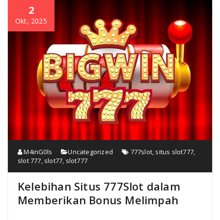
2
Okt, 2025
M4inG0ls
Uncategorized
777slot
,
situs slot777
,
slot 777
,
slot77
,
slot777
Kelebihan Situs 777Slot dalam
Memberikan Bonus Melimpah