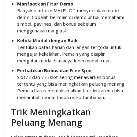
Manfaatkan Fitur Demo
Banyak platform MAUSLOT menyediakan mode
demo. Cobalah bermain di demo untuk memahami
simbol, paylines, dan bonus sebelum
menggunakan uang asli.
Kelola Modal dengan Baik
Tentukan batas harian dan jangan tergoda untuk
mengejar kekalahan. Pemain yang disiplin
mengatur modal biasanya lebih mudah cuan.
Perhatikan Bonus dan Free Spin
Slot77 dan 777slot sering menawarkan bonus
tertentu yang bisa meningkatkan peluang menang.
Pemula harus memaksimalkan fitur ini karena bisa
menambah modal tanpa risiko tambahan.
Trik Meningkatkan
Peluang Menang
Selain strategi dasar, ada beberapa trik yang bisa