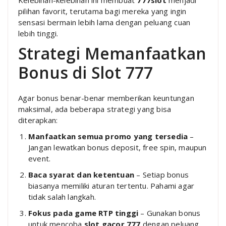
pilihan favorit, terutama bagi mereka yang ingin
sensasi bermain lebih lama dengan peluang cuan
lebih tinggi.
Strategi Memanfaatkan
Bonus di Slot 777
Agar bonus benar-benar memberikan keuntungan
maksimal, ada beberapa strategi yang bisa
diterapkan:
Manfaatkan semua promo yang tersedia
–
Jangan lewatkan bonus deposit, free spin, maupun
event.
Baca syarat dan ketentuan
– Setiap bonus
biasanya memiliki aturan tertentu. Pahami agar
tidak salah langkah.
Fokus pada game RTP tinggi
– Gunakan bonus
untuk mencoba
slot gacor 777
dengan peluang