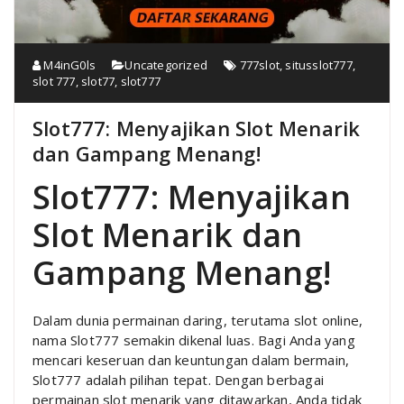
M4inG0ls
Uncategorized
777slot
,
situsslot777
,
slot 777
,
slot77
,
slot777
Slot777: Menyajikan Slot Menarik
dan Gampang Menang!
Slot777: Menyajikan
Slot Menarik dan
Gampang Menang!
Dalam dunia permainan daring, terutama slot online,
nama Slot777 semakin dikenal luas. Bagi Anda yang
mencari keseruan dan keuntungan dalam bermain,
Slot777 adalah pilihan tepat. Dengan berbagai
permainan slot menarik yang ditawarkan, Anda tidak