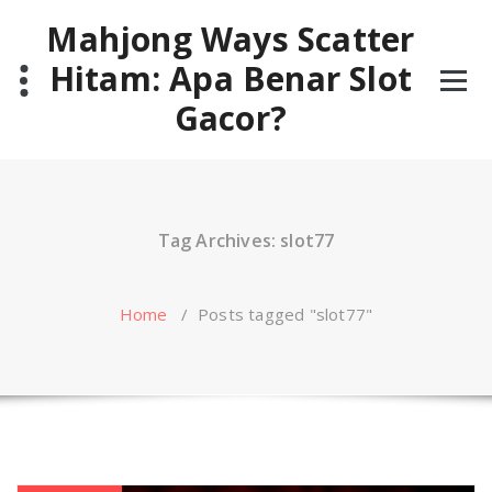
Skip
Mahjong Ways Scatter
to
content
Hitam: Apa Benar Slot
Gacor?
Tag Archives: slot77
Home
/
Posts tagged "slot77"