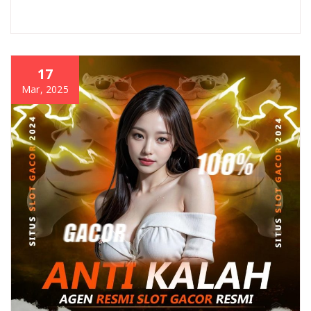
17
Mar, 2025