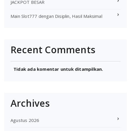
JACKPOT BESAR
Main Slot777 dengan Disiplin, Hasil Maksimal
Recent Comments
Tidak ada komentar untuk ditampilkan.
Archives
Agustus 2026