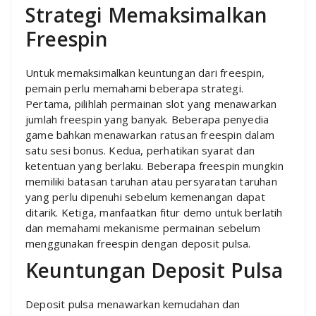
Strategi Memaksimalkan
Freespin
Untuk memaksimalkan keuntungan dari freespin,
pemain perlu memahami beberapa strategi.
Pertama, pilihlah permainan slot yang menawarkan
jumlah freespin yang banyak. Beberapa penyedia
game bahkan menawarkan ratusan freespin dalam
satu sesi bonus. Kedua, perhatikan syarat dan
ketentuan yang berlaku. Beberapa freespin mungkin
memiliki batasan taruhan atau persyaratan taruhan
yang perlu dipenuhi sebelum kemenangan dapat
ditarik. Ketiga, manfaatkan fitur demo untuk berlatih
dan memahami mekanisme permainan sebelum
menggunakan freespin dengan deposit pulsa.
Keuntungan Deposit Pulsa
Deposit pulsa menawarkan kemudahan dan