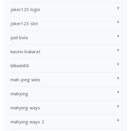
joker123 login
joker123 slot
judi bola
kasino bakarat
kilkwin88
mah-jong wins
mahjong
mahjong ways
mahjong ways 2