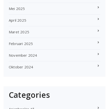
Mei 2025
April 2025
Maret 2025
Februari 2025
November 2024
Oktober 2024
Categories
Asianbookie All