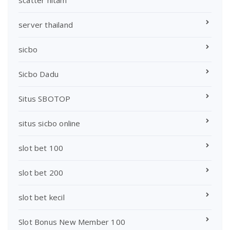
server thailand
sicbo
Sicbo Dadu
Situs SBOTOP
situs sicbo online
slot bet 100
slot bet 200
slot bet kecil
Slot Bonus New Member 100