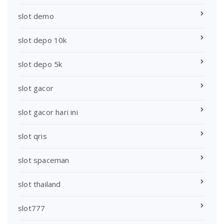
slot demo
slot depo 10k
slot depo 5k
slot gacor
slot gacor hari ini
slot qris
slot spaceman
slot thailand
slot777