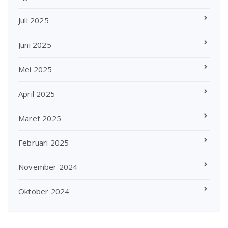
Juli 2025
Juni 2025
Mei 2025
April 2025
Maret 2025
Februari 2025
November 2024
Oktober 2024