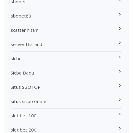
sbobet
sbobet88
scatter hitam
server thailand
sicbo
Sicbo Dadu
Situs SBOTOP
situs sicbo online
slot bet 100
slot bet 200