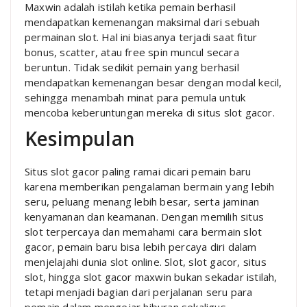
Maxwin adalah istilah ketika pemain berhasil
mendapatkan kemenangan maksimal dari sebuah
permainan slot. Hal ini biasanya terjadi saat fitur
bonus, scatter, atau free spin muncul secara
beruntun. Tidak sedikit pemain yang berhasil
mendapatkan kemenangan besar dengan modal kecil,
sehingga menambah minat para pemula untuk
mencoba keberuntungan mereka di situs slot gacor.
Kesimpulan
Situs slot gacor paling ramai dicari pemain baru
karena memberikan pengalaman bermain yang lebih
seru, peluang menang lebih besar, serta jaminan
kenyamanan dan keamanan. Dengan memilih situs
slot terpercaya dan memahami cara bermain slot
gacor, pemain baru bisa lebih percaya diri dalam
menjelajahi dunia slot online. Slot, slot gacor, situs
slot, hingga slot gacor maxwin bukan sekadar istilah,
tetapi menjadi bagian dari perjalanan seru para
pemain dalam mengejar hiburan sekaligus