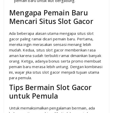
pemain baru untuk ikut bergabung.
Mengapa Pemain Baru
Mencari Situs Slot Gacor
Ada beberapa alasan utama mengapa situs slot
gacor paling ramai dicari pemain baru. Pertama,
mereka ingin merasakan sensasi menang lebih
mudah. Kedua, situs slot gacor memberikan rasa
aman karena sudah terbukti ramai dimainkan banyak
orang. Ketiga, adanya bonus serta promo membuat
pemain baru merasa lebih untung. Dengan kombinasi
ini, wajar jika situs slot gacor menjadi tujuan utama
para pemula.
Tips Bermain Slot Gacor
untuk Pemula
Untuk memaksimalkan pengalaman bermain, ada