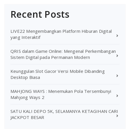
Recent Posts
LIVE22 Mengembangkan Platform Hiburan Digital
yang Interaktif
QRIS dalam Game Online: Mengenal Perkembangan
Sistem Digital pada Permainan Modern
Keunggulan Slot Gacor Versi Mobile Dibanding
Desktop Biasa
MAHJONG WAYS : Menemukan Pola Tersembunyi
Mahjong Ways 2
SATU KALI DEPO 5K, SELAMANYA KETAGIHAN CARI
JACKPOT BESAR