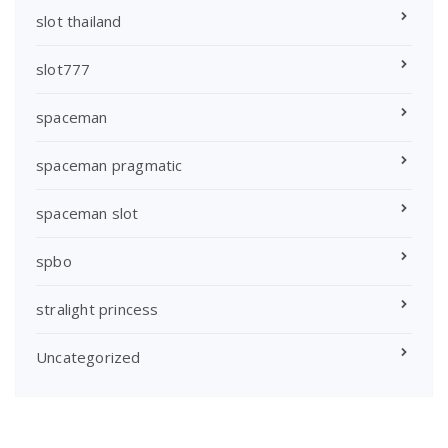
slot thailand
slot777
spaceman
spaceman pragmatic
spaceman slot
spbo
stralight princess
Uncategorized