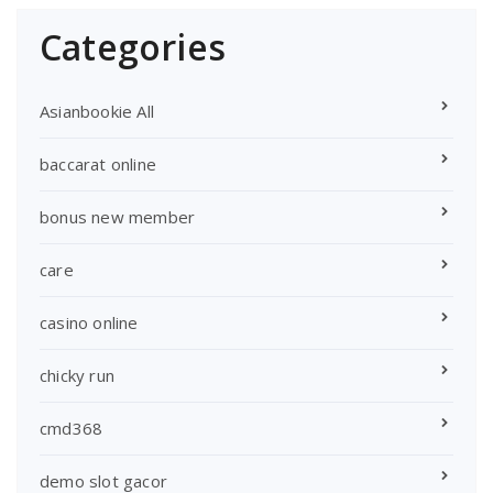
Categories
Asianbookie All
baccarat online
bonus new member
care
casino online
chicky run
cmd368
demo slot gacor