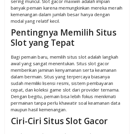
sering muncul. Slot gacor maxwin adalah impian
banyak pemain karena memungkinkan mereka meraih
kemenangan dalam jumlah besar hanya dengan
modal yang relatif kecil.
Pentingnya Memilih Situs
Slot yang Tepat
Bagi pemain baru, memilih situs slot adalah langkah
awal yang sangat menentukan. Situs slot gacor
memberikan jaminan kenyamanan serta keamanan
dalam bermain. Situs yang terpercaya biasanya
sudah memiliki lisensi resmi, sistem pembayaran
cepat, dan koleksi game slot dari provider ternama.
Dengan begitu, pemain bisa lebih fokus menikmati
permainan tanpa perlu khawatir soal keamanan data
maupun hasil kemenangan.
Ciri-Ciri Situs Slot Gacor