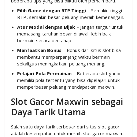
beberapa tips yang bisa diikuti oleh pemain baru.
Pilih Game dengan RTP Tinggi
– Semakin tinggi
RTP, semakin besar peluang meraih kemenangan.
Atur Modal dengan Bijak
– Jangan tergiur untuk
memasang taruhan besar di awal, lebih baik
bermain secara bertahap.
Manfaatkan Bonus
– Bonus dari situs slot bisa
membantu memperpanjang waktu bermain
sekaligus meningkatkan peluang menang.
Pelajari Pola Permainan
– Beberapa slot gacor
memiliki pola tertentu yang bisa dipelajari untuk
memperbesar peluang mendapatkan maxwin.
Slot Gacor Maxwin sebagai
Daya Tarik Utama
Salah satu daya tarik terbesar dari situs slot gacor
adalah kesempatan untuk meraih slot gacor maxwin.