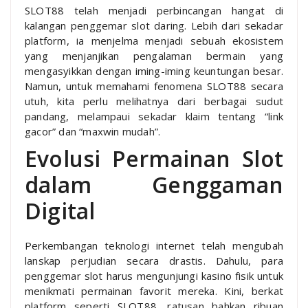
SLOT88 telah menjadi perbincangan hangat di
kalangan penggemar slot daring. Lebih dari sekadar
platform, ia menjelma menjadi sebuah ekosistem
yang menjanjikan pengalaman bermain yang
mengasyikkan dengan iming-iming keuntungan besar.
Namun, untuk memahami fenomena SLOT88 secara
utuh, kita perlu melihatnya dari berbagai sudut
pandang, melampaui sekadar klaim tentang “link
gacor” dan “maxwin mudah”.
Evolusi Permainan Slot
dalam Genggaman
Digital
Perkembangan teknologi internet telah mengubah
lanskap perjudian secara drastis. Dahulu, para
penggemar slot harus mengunjungi kasino fisik untuk
menikmati permainan favorit mereka. Kini, berkat
platform seperti SLOT88, ratusan bahkan ribuan