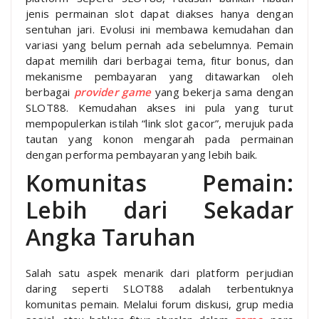
jenis permainan slot dapat diakses hanya dengan
sentuhan jari. Evolusi ini membawa kemudahan dan
variasi yang belum pernah ada sebelumnya. Pemain
dapat memilih dari berbagai tema, fitur bonus, dan
mekanisme pembayaran yang ditawarkan oleh
berbagai
provider
game
yang bekerja sama dengan
SLOT88. Kemudahan akses ini pula yang turut
mempopulerkan istilah “link slot gacor”, merujuk pada
tautan yang konon mengarah pada permainan
dengan performa pembayaran yang lebih baik.
Komunitas Pemain:
Lebih dari Sekadar
Angka Taruhan
Salah satu aspek menarik dari platform perjudian
daring seperti SLOT88 adalah terbentuknya
komunitas pemain. Melalui forum diskusi, grup media