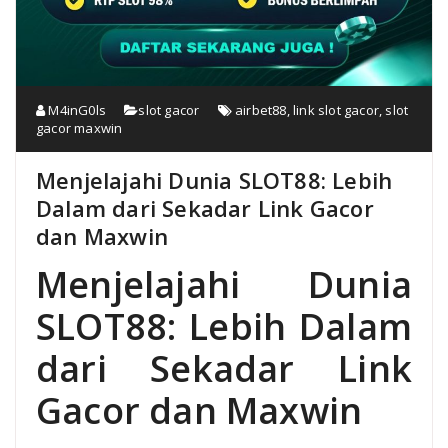
M4inG0ls
slot gacor
airbet88
,
link slot gacor
,
slot
gacor maxwin
Menjelajahi Dunia SLOT88: Lebih
Dalam dari Sekadar Link Gacor
dan Maxwin
Menjelajahi Dunia
SLOT88: Lebih Dalam
dari Sekadar Link
Gacor dan Maxwin