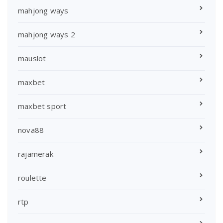
mahjong ways
mahjong ways 2
mauslot
maxbet
maxbet sport
nova88
rajamerak
roulette
rtp