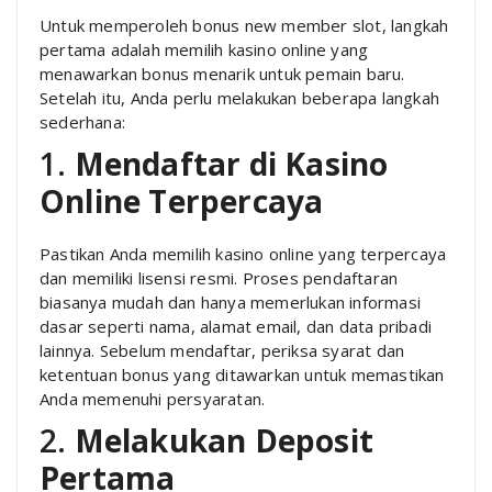
Untuk memperoleh bonus new member slot, langkah
pertama adalah memilih kasino online yang
menawarkan bonus menarik untuk pemain baru.
Setelah itu, Anda perlu melakukan beberapa langkah
sederhana:
1.
Mendaftar di Kasino
Online Terpercaya
Pastikan Anda memilih kasino online yang terpercaya
dan memiliki lisensi resmi. Proses pendaftaran
biasanya mudah dan hanya memerlukan informasi
dasar seperti nama, alamat email, dan data pribadi
lainnya. Sebelum mendaftar, periksa syarat dan
ketentuan bonus yang ditawarkan untuk memastikan
Anda memenuhi persyaratan.
2.
Melakukan Deposit
Pertama