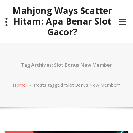
Skip
Mahjong Ways Scatter
to
content
Hitam: Apa Benar Slot
Gacor?
Tag Archives: Slot Bonus New Member
Home
/
Posts tagged "Slot Bonus New Member"