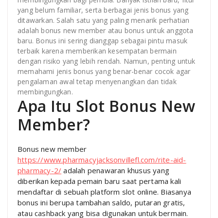
yang belum familiar, serta berbagai jenis bonus yang
ditawarkan. Salah satu yang paling menarik perhatian
adalah bonus new member atau bonus untuk anggota
baru. Bonus ini sering dianggap sebagai pintu masuk
terbaik karena memberikan kesempatan bermain
dengan risiko yang lebih rendah. Namun, penting untuk
memahami jenis bonus yang benar-benar cocok agar
pengalaman awal tetap menyenangkan dan tidak
membingungkan.
Apa Itu Slot Bonus New
Member?
Bonus new member
https://www.pharmacyjacksonvillefl.com/rite-aid-
pharmacy-2/
adalah penawaran khusus yang
diberikan kepada pemain baru saat pertama kali
mendaftar di sebuah platform slot online. Biasanya
bonus ini berupa tambahan saldo, putaran gratis,
atau cashback yang bisa digunakan untuk bermain.