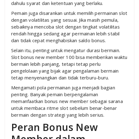
dahulu syarat dan ketentuan yang berlaku.
Pemain juga disarankan untuk memilih permainan slot
dengan volatilitas yang sesuai. Jika masih pemula,
sebaiknya mencoba slot dengan tingkat volatilitas
rendah hingga sedang agar permainan lebih stabil
dan tidak cepat menghabiskan saldo bonus.
Selain itu, penting untuk mengatur durasi bermain.
Slot bonus new member 100 bisa memberikan waktu
bermain lebih panjang, tetapi tetap perlu
pengelolaan yang bijak agar pengalaman bermain
tetap menyenangkan dan tidak terburu-buru.
Mengamati pola permainan juga menjadi bagian
penting. Banyak pemain berpengalaman
memanfaatkan bonus new member sebagai sarana
untuk membaca ritme slot sebelum benar-benar
bermain dengan strategi yang lebih serius.
Peran Bonus New
Member dalam