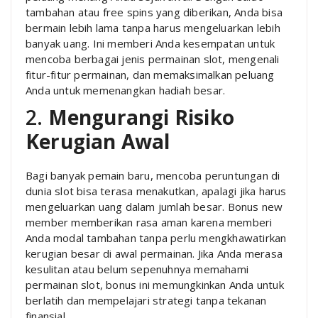
tambahan atau free spins yang diberikan, Anda bisa
bermain lebih lama tanpa harus mengeluarkan lebih
banyak uang. Ini memberi Anda kesempatan untuk
mencoba berbagai jenis permainan slot, mengenali
fitur-fitur permainan, dan memaksimalkan peluang
Anda untuk memenangkan hadiah besar.
2.
Mengurangi Risiko
Kerugian Awal
Bagi banyak pemain baru, mencoba peruntungan di
dunia slot bisa terasa menakutkan, apalagi jika harus
mengeluarkan uang dalam jumlah besar. Bonus new
member memberikan rasa aman karena memberi
Anda modal tambahan tanpa perlu mengkhawatirkan
kerugian besar di awal permainan. Jika Anda merasa
kesulitan atau belum sepenuhnya memahami
permainan slot, bonus ini memungkinkan Anda untuk
berlatih dan mempelajari strategi tanpa tekanan
finansial.