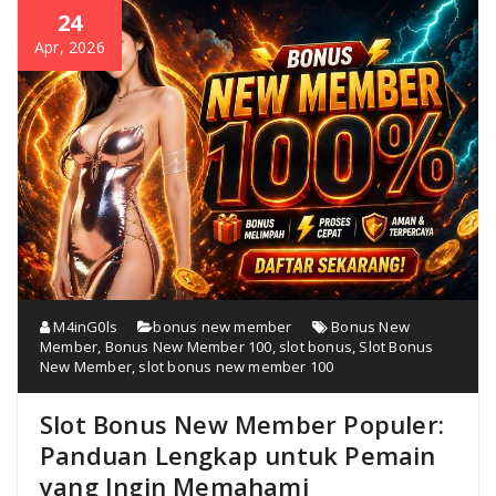
24
Apr, 2026
M4inG0ls
bonus new member
Bonus New
Member
,
Bonus New Member 100
,
slot bonus
,
Slot Bonus
New Member
,
slot bonus new member 100
Slot Bonus New Member Populer:
Panduan Lengkap untuk Pemain
yang Ingin Memahami