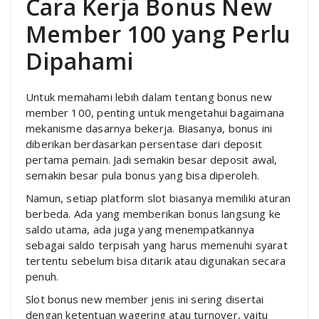
Cara Kerja Bonus New
Member 100 yang Perlu
Dipahami
Untuk memahami lebih dalam tentang bonus new
member 100, penting untuk mengetahui bagaimana
mekanisme dasarnya bekerja. Biasanya, bonus ini
diberikan berdasarkan persentase dari deposit
pertama pemain. Jadi semakin besar deposit awal,
semakin besar pula bonus yang bisa diperoleh.
Namun, setiap platform slot biasanya memiliki aturan
berbeda. Ada yang memberikan bonus langsung ke
saldo utama, ada juga yang menempatkannya
sebagai saldo terpisah yang harus memenuhi syarat
tertentu sebelum bisa ditarik atau digunakan secara
penuh.
Slot bonus new member jenis ini sering disertai
dengan ketentuan wagering atau turnover, yaitu