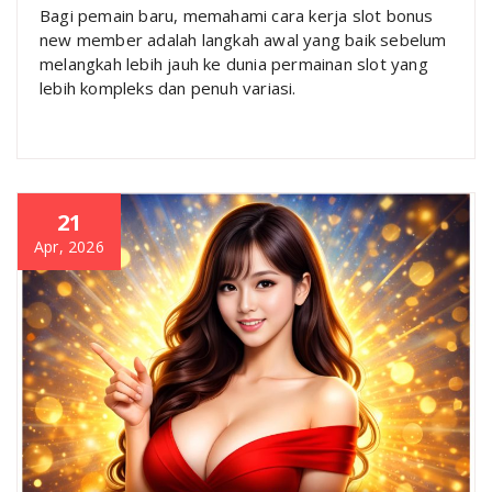
Bagi pemain baru, memahami cara kerja slot bonus
new member adalah langkah awal yang baik sebelum
melangkah lebih jauh ke dunia permainan slot yang
lebih kompleks dan penuh variasi.
21
Apr, 2026