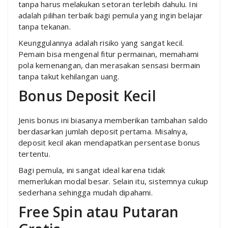
tanpa harus melakukan setoran terlebih dahulu. Ini
adalah pilihan terbaik bagi pemula yang ingin belajar
tanpa tekanan.
Keunggulannya adalah risiko yang sangat kecil.
Pemain bisa mengenal fitur permainan, memahami
pola kemenangan, dan merasakan sensasi bermain
tanpa takut kehilangan uang.
Bonus Deposit Kecil
Jenis bonus ini biasanya memberikan tambahan saldo
berdasarkan jumlah deposit pertama. Misalnya,
deposit kecil akan mendapatkan persentase bonus
tertentu.
Bagi pemula, ini sangat ideal karena tidak
memerlukan modal besar. Selain itu, sistemnya cukup
sederhana sehingga mudah dipahami.
Free Spin atau Putaran