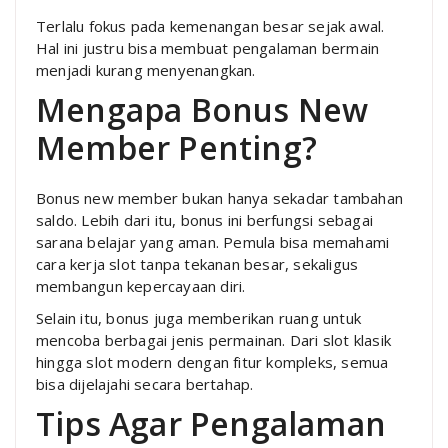
Terlalu fokus pada kemenangan besar sejak awal.
Hal ini justru bisa membuat pengalaman bermain
menjadi kurang menyenangkan.
Mengapa Bonus New
Member Penting?
Bonus new member bukan hanya sekadar tambahan
saldo. Lebih dari itu, bonus ini berfungsi sebagai
sarana belajar yang aman. Pemula bisa memahami
cara kerja slot tanpa tekanan besar, sekaligus
membangun kepercayaan diri.
Selain itu, bonus juga memberikan ruang untuk
mencoba berbagai jenis permainan. Dari slot klasik
hingga slot modern dengan fitur kompleks, semua
bisa dijelajahi secara bertahap.
Tips Agar Pengalaman