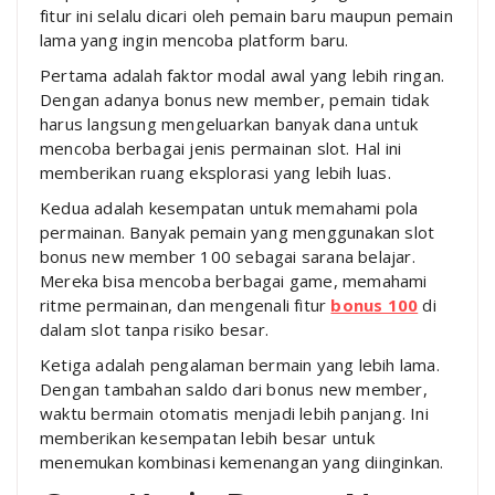
fitur ini selalu dicari oleh pemain baru maupun pemain
lama yang ingin mencoba platform baru.
Pertama adalah faktor modal awal yang lebih ringan.
Dengan adanya bonus new member, pemain tidak
harus langsung mengeluarkan banyak dana untuk
mencoba berbagai jenis permainan slot. Hal ini
memberikan ruang eksplorasi yang lebih luas.
Kedua adalah kesempatan untuk memahami pola
permainan. Banyak pemain yang menggunakan slot
bonus new member 100 sebagai sarana belajar.
Mereka bisa mencoba berbagai game, memahami
ritme permainan, dan mengenali fitur
bonus 100
di
dalam slot tanpa risiko besar.
Ketiga adalah pengalaman bermain yang lebih lama.
Dengan tambahan saldo dari bonus new member,
waktu bermain otomatis menjadi lebih panjang. Ini
memberikan kesempatan lebih besar untuk
menemukan kombinasi kemenangan yang diinginkan.