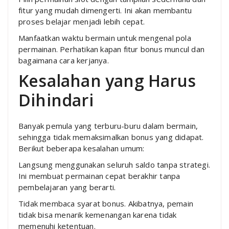
fitur yang mudah dimengerti. Ini akan membantu
proses belajar menjadi lebih cepat.
Manfaatkan waktu bermain untuk mengenal pola
permainan. Perhatikan kapan fitur bonus muncul dan
bagaimana cara kerjanya.
Kesalahan yang Harus
Dihindari
Banyak pemula yang terburu-buru dalam bermain,
sehingga tidak memaksimalkan bonus yang didapat.
Berikut beberapa kesalahan umum:
Langsung menggunakan seluruh saldo tanpa strategi.
Ini membuat permainan cepat berakhir tanpa
pembelajaran yang berarti.
Tidak membaca syarat bonus. Akibatnya, pemain
tidak bisa menarik kemenangan karena tidak
memenuhi ketentuan.