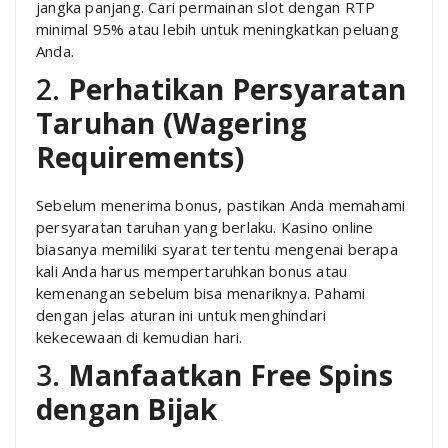
jangka panjang. Cari permainan slot dengan RTP
minimal 95% atau lebih untuk meningkatkan peluang
Anda.
2.
Perhatikan Persyaratan
Taruhan (Wagering
Requirements)
Sebelum menerima bonus, pastikan Anda memahami
persyaratan taruhan yang berlaku. Kasino online
biasanya memiliki syarat tertentu mengenai berapa
kali Anda harus mempertaruhkan bonus atau
kemenangan sebelum bisa menariknya. Pahami
dengan jelas aturan ini untuk menghindari
kekecewaan di kemudian hari.
3.
Manfaatkan Free Spins
dengan Bijak