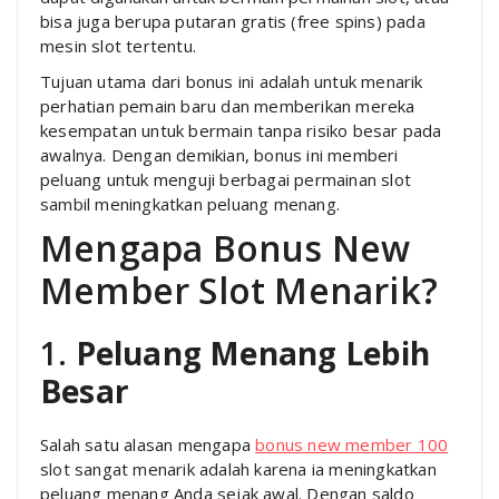
bisa juga berupa putaran gratis (free spins) pada
mesin slot tertentu.
Tujuan utama dari bonus ini adalah untuk menarik
perhatian pemain baru dan memberikan mereka
kesempatan untuk bermain tanpa risiko besar pada
awalnya. Dengan demikian, bonus ini memberi
peluang untuk menguji berbagai permainan slot
sambil meningkatkan peluang menang.
Mengapa Bonus New
Member Slot Menarik?
1.
Peluang Menang Lebih
Besar
Salah satu alasan mengapa
bonus new member 100
slot sangat menarik adalah karena ia meningkatkan
peluang menang Anda sejak awal. Dengan saldo