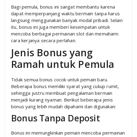
Bagi pemula, bonus ini sangat membantu karena
dapat memperpanjang waktu bermain tanpa harus
langsung menggunakan banyak modal pribadi. Selain
itu, bonus ini juga memberi kesempatan untuk
mencoba berbagai permainan slot dan memahami
cara kerjanya secara perlahan.
Jenis Bonus yang
Ramah untuk Pemula
Tidak semua bonus cocok untuk pemain baru.
Beberapa bonus memiliki syarat yang cukup rumit,
sehingga justru membuat pengalaman bermain
menjadi kurang nyaman. Berikut beberapa jenis
bonus yang lebih mudah dipahami dan digunakan:
Bonus Tanpa Deposit
Bonus ini memungkinkan pemain mencoba permainan