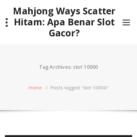
Skip
Mahjong Ways Scatter
to
content
Hitam: Apa Benar Slot
Gacor?
Tag Archives: slot 10000
Home
/
Posts tagged "slot 10000"