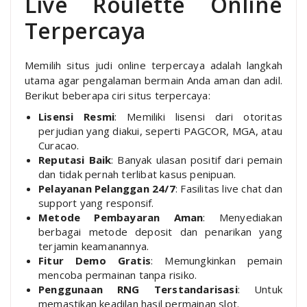
Live Roulette Online
Terpercaya
Memilih situs judi online terpercaya adalah langkah
utama agar pengalaman bermain Anda aman dan adil.
Berikut beberapa ciri situs terpercaya:
Lisensi Resmi
: Memiliki lisensi dari otoritas
perjudian yang diakui, seperti PAGCOR, MGA, atau
Curacao.
Reputasi Baik
: Banyak ulasan positif dari pemain
dan tidak pernah terlibat kasus penipuan.
Pelayanan Pelanggan 24/7
: Fasilitas live chat dan
support yang responsif.
Metode Pembayaran Aman
: Menyediakan
berbagai metode deposit dan penarikan yang
terjamin keamanannya.
Fitur Demo Gratis
: Memungkinkan pemain
mencoba permainan tanpa risiko.
Penggunaan RNG Terstandarisasi
: Untuk
memastikan keadilan hasil permainan slot.