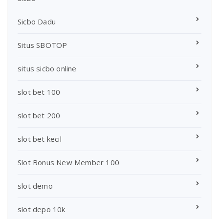
Sicbo Dadu
Situs SBOTOP
situs sicbo online
slot bet 100
slot bet 200
slot bet kecil
Slot Bonus New Member 100
slot demo
slot depo 10k