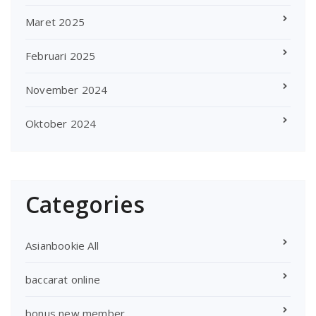
Maret 2025
Februari 2025
November 2024
Oktober 2024
Categories
Asianbookie All
baccarat online
bonus new member