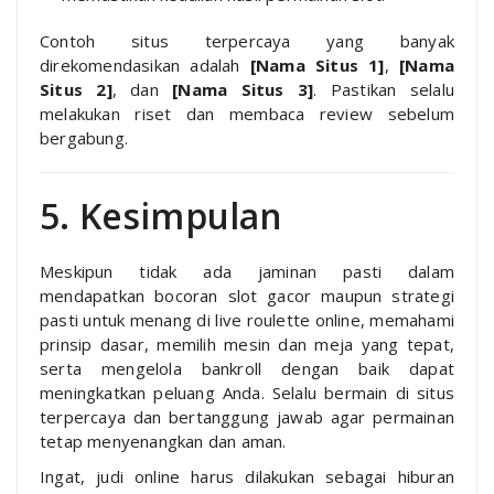
Contoh situs terpercaya yang banyak
direkomendasikan adalah
[Nama Situs 1]
,
[Nama
Situs 2]
, dan
[Nama Situs 3]
. Pastikan selalu
melakukan riset dan membaca review sebelum
bergabung.
5. Kesimpulan
Meskipun tidak ada jaminan pasti dalam
mendapatkan bocoran slot gacor maupun strategi
pasti untuk menang di live roulette online, memahami
prinsip dasar, memilih mesin dan meja yang tepat,
serta mengelola bankroll dengan baik dapat
meningkatkan peluang Anda. Selalu bermain di situs
terpercaya dan bertanggung jawab agar permainan
tetap menyenangkan dan aman.
Ingat, judi online harus dilakukan sebagai hiburan