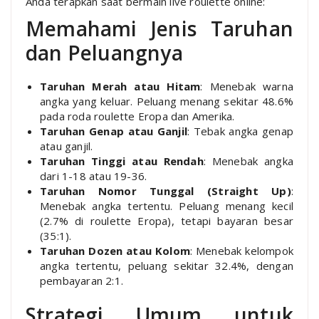
Anda terapkan saat bermain live roulette online:
Memahami Jenis Taruhan
dan Peluangnya
Taruhan Merah atau Hitam
: Menebak warna
angka yang keluar. Peluang menang sekitar 48.6%
pada roda roulette Eropa dan Amerika.
Taruhan Genap atau Ganjil
: Tebak angka genap
atau ganjil.
Taruhan Tinggi atau Rendah
: Menebak angka
dari 1-18 atau 19-36.
Taruhan Nomor Tunggal (Straight Up)
:
Menebak angka tertentu. Peluang menang kecil
(2.7% di roulette Eropa), tetapi bayaran besar
(35:1).
Taruhan Dozen atau Kolom
: Menebak kelompok
angka tertentu, peluang sekitar 32.4%, dengan
pembayaran 2:1.
Strategi Umum untuk