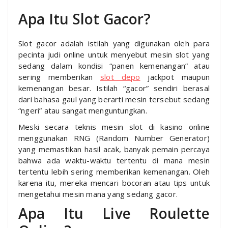
Apa Itu Slot Gacor?
Slot gacor adalah istilah yang digunakan oleh para
pecinta judi online untuk menyebut mesin slot yang
sedang dalam kondisi “panen kemenangan” atau
sering memberikan
slot depo
jackpot maupun
kemenangan besar. Istilah “gacor” sendiri berasal
dari bahasa gaul yang berarti mesin tersebut sedang
“ngeri” atau sangat menguntungkan.
Meski secara teknis mesin slot di kasino online
menggunakan RNG (Random Number Generator)
yang memastikan hasil acak, banyak pemain percaya
bahwa ada waktu-waktu tertentu di mana mesin
tertentu lebih sering memberikan kemenangan. Oleh
karena itu, mereka mencari bocoran atau tips untuk
mengetahui mesin mana yang sedang gacor.
Apa Itu Live Roulette