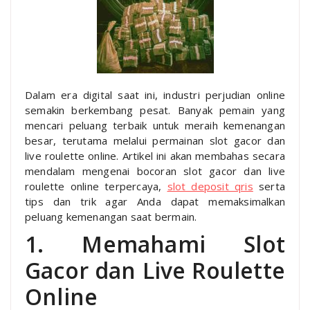
Dalam era digital saat ini, industri perjudian online
semakin berkembang pesat. Banyak pemain yang
mencari peluang terbaik untuk meraih kemenangan
besar, terutama melalui permainan slot gacor dan
live roulette online. Artikel ini akan membahas secara
mendalam mengenai bocoran slot gacor dan live
roulette online terpercaya,
slot deposit qris
serta
tips dan trik agar Anda dapat memaksimalkan
peluang kemenangan saat bermain.
1. Memahami Slot
Gacor dan Live Roulette
Online