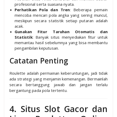
profesional serta suasana nyata.
Perhatikan Pola dan Tren
: Beberapa pemain
mencoba mencari pola angka yang sering muncul,
meskipun secara statistik setiap putaran adalah
acak.
Gunakan Fitur Taruhan Otomatis dan
Statistik
: Banyak situs menyediakan fitur untuk
memantau hasil sebelumnya yang bisa membantu
pengambilan keputusan.
Catatan Penting
Roulette adalah permainan keberuntungan, jadi tidak
ada strategi yang menjamin kemenangan. Bermainlah
secara bertanggung jawab dan jangan terlalu
bergantung pada pola tertentu.
4. Situs Slot Gacor dan