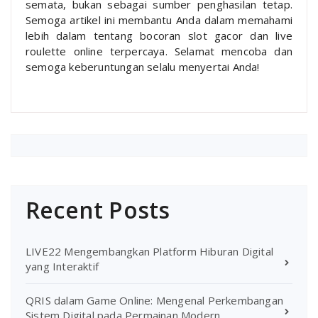
semata, bukan sebagai sumber penghasilan tetap.
Semoga artikel ini membantu Anda dalam memahami
lebih dalam tentang bocoran slot gacor dan live
roulette online terpercaya. Selamat mencoba dan
semoga keberuntungan selalu menyertai Anda!
Recent Posts
LIVE22 Mengembangkan Platform Hiburan Digital
yang Interaktif
QRIS dalam Game Online: Mengenal Perkembangan
Sistem Digital pada Permainan Modern