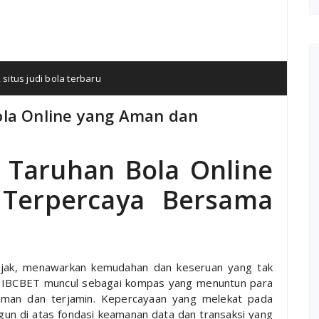
,
situs judi bola terbaru
ola Online yang Aman dan
a Taruhan Bola Online
Terpercaya Bersama
anjak, menawarkan kemudahan dan keseruan yang tak
orm, IBCBET muncul sebagai kompas yang menuntun para
aman dan terjamin. Kepercayaan yang melekat pada
ngun di atas fondasi keamanan data dan transaksi yang