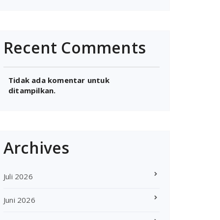
Recent Comments
Tidak ada komentar untuk
ditampilkan.
Archives
Juli 2026
Juni 2026