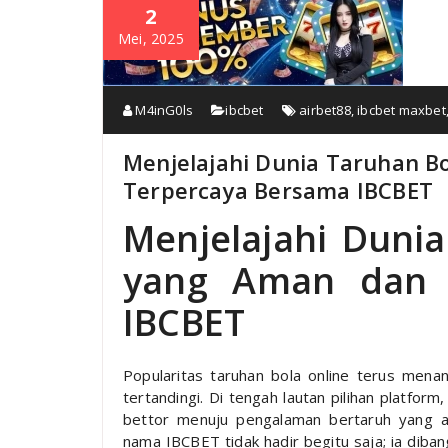
2
Mei, 2025
M4inG0ls
ibcbet
airbet88
,
ibcbet maxbet
Menjelajahi Dunia Taruhan B
Terpercaya Bersama IBCBET
Menjelajahi Duni
yang Aman dan 
IBCBET
Popularitas taruhan bola online terus men
tertandingi. Di tengah lautan pilihan platf
bettor menuju pengalaman bertaruh yang 
nama IBCBET tidak hadir begitu saja; ia diba