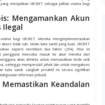
g yang menjadikan IBCBET sebagai pilihan utama bagi
apis: Mengamankan Akun
Ilegal
 utama bagi IBCBET. Mereka mengimplementasikan
akses tidak sah. Selain kata sandi yang kuat, IBCBET
han seperti otentikasi dua faktor (2FA). Fitur ini
aat pengguna mencoba masuk ke akun mereka dari
 pengguna akan diminta untuk memasukkan kode unik
ka, sehingga mempersulit pihak lain untuk mengakses
kata sandi. Langkah proaktif ini secara signifikan
ahgunaan informasi pribadi.
s: Memastikan Keandalan
 berbagai penyedia layanan pembayaran yang memiliki