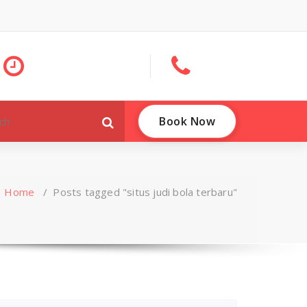
Book Now
Home
/
Posts tagged "situs judi bola terbaru"