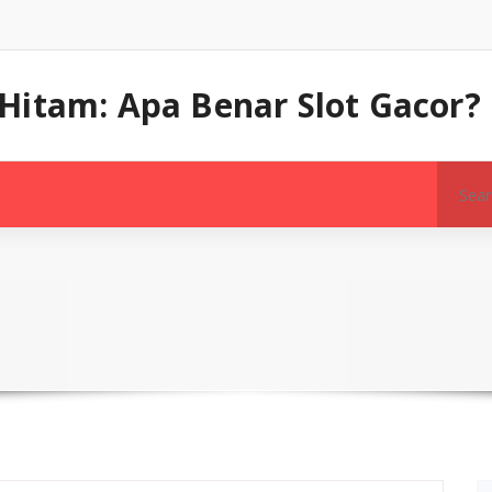
Hitam: Apa Benar Slot Gacor?
Search
for: