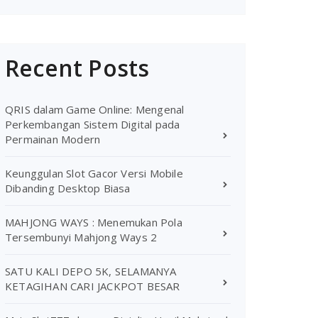
Recent Posts
QRIS dalam Game Online: Mengenal
Perkembangan Sistem Digital pada
Permainan Modern
Keunggulan Slot Gacor Versi Mobile
Dibanding Desktop Biasa
MAHJONG WAYS : Menemukan Pola
Tersembunyi Mahjong Ways 2
SATU KALI DEPO 5K, SELAMANYA
KETAGIHAN CARI JACKPOT BESAR