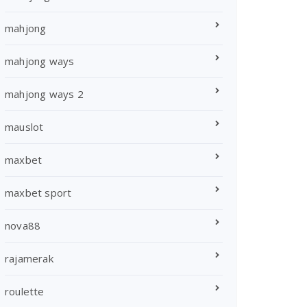
mahjong
mahjong ways
mahjong ways 2
mauslot
maxbet
maxbet sport
nova88
rajamerak
roulette