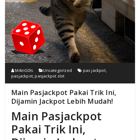
M4inG0ls
Uncategorized
pas jackpot
,
pasjackpot
,
pasjackpot slot
Main Pasjackpot Pakai Trik Ini,
Dijamin Jackpot Lebih Mudah!
Main Pasjackpot
Pakai Trik Ini,