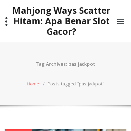
Skip
Mahjong Ways Scatter
to
content
Hitam: Apa Benar Slot
Gacor?
Tag Archives: pas jackpot
Home
/
Posts tagged "pas jackpot"