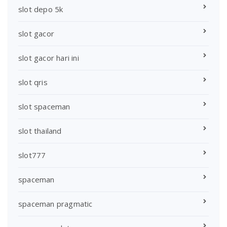
slot depo 5k
slot gacor
slot gacor hari ini
slot qris
slot spaceman
slot thailand
slot777
spaceman
spaceman pragmatic