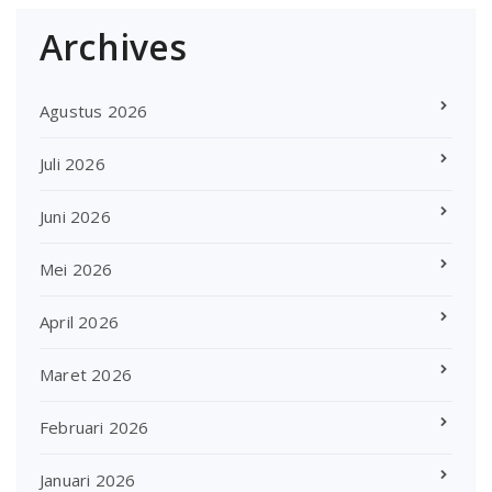
Archives
Agustus 2026
Juli 2026
Juni 2026
Mei 2026
April 2026
Maret 2026
Februari 2026
Januari 2026