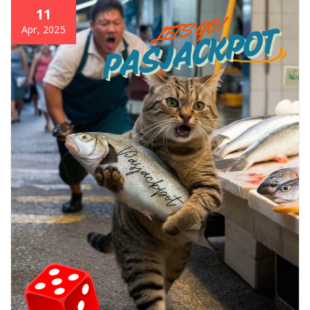
11
Apr, 2025