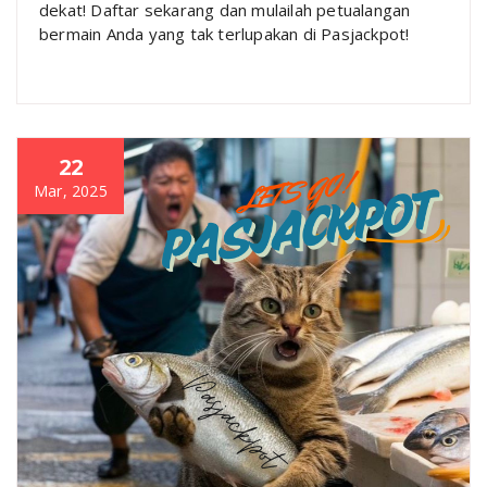
dekat! Daftar sekarang dan mulailah petualangan
bermain Anda yang tak terlupakan di Pasjackpot!
22
Mar, 2025