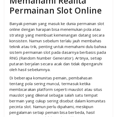
Memahami Realita
Permainan Slot Online
Banyak pemain yang masuk ke dunia permainan slot
online dengan harapan bisa menemukan pola atau
strategi yang membuat kemenangan datang secara
konsisten. Namun sebelum terlalu jauh membahas
teknik atau trik, penting untuk memahami dulu bahwa
sistem permainan slot pada dasarnya berbasis pada
RNG (Random Number Generator). Artinya, setiap
putaran berjalan secara acak dan tidak dipengaruhi
oleh hasil sebelumnya.
Di beberapa komunitas pemain, pembahasan
tentang pola sering muncul, termasuk ketika
membicarakan platform seperti mauslot atau situs
mauslot yang dikenal sebagai salah satu tempat
bermain yang cukup sering disebut dalam komunitas
pecinta slot. Namun perlu dipahami, meskipun
pengalaman setiap pemain bisa berbeda, hasil