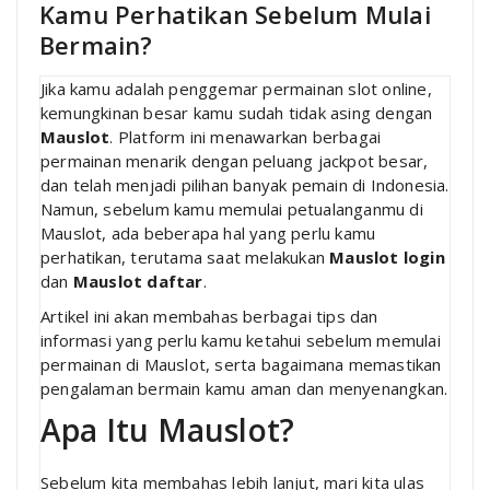
Kamu Perhatikan Sebelum Mulai
Bermain?
Jika kamu adalah penggemar permainan slot online,
kemungkinan besar kamu sudah tidak asing dengan
Mauslot
. Platform ini menawarkan berbagai
permainan menarik dengan peluang jackpot besar,
dan telah menjadi pilihan banyak pemain di Indonesia.
Namun, sebelum kamu memulai petualanganmu di
Mauslot, ada beberapa hal yang perlu kamu
perhatikan, terutama saat melakukan
Mauslot login
dan
Mauslot daftar
.
Artikel ini akan membahas berbagai tips dan
informasi yang perlu kamu ketahui sebelum memulai
permainan di Mauslot, serta bagaimana memastikan
pengalaman bermain kamu aman dan menyenangkan.
Apa Itu Mauslot?
Sebelum kita membahas lebih lanjut, mari kita ulas