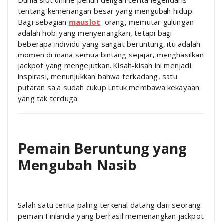
tentang kemenangan besar yang mengubah hidup.
Bagi sebagian
mauslot
orang, memutar gulungan
adalah hobi yang menyenangkan, tetapi bagi
beberapa individu yang sangat beruntung, itu adalah
momen di mana semua bintang sejajar, menghasilkan
jackpot yang mengejutkan. Kisah-kisah ini menjadi
inspirasi, menunjukkan bahwa terkadang, satu
putaran saja sudah cukup untuk membawa kekayaan
yang tak terduga.
Pemain Beruntung yang
Mengubah Nasib
Salah satu cerita paling terkenal datang dari seorang
pemain Finlandia yang berhasil memenangkan jackpot