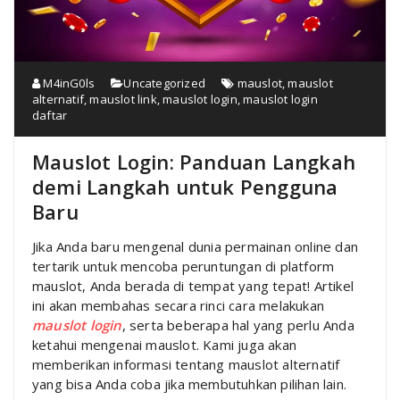
M4inG0ls
Uncategorized
mauslot
,
mauslot
alternatif
,
mauslot link
,
mauslot login
,
mauslot login
daftar
Mauslot Login: Panduan Langkah
demi Langkah untuk Pengguna
Baru
Jika Anda baru mengenal dunia permainan online dan
tertarik untuk mencoba peruntungan di platform
mauslot, Anda berada di tempat yang tepat! Artikel
ini akan membahas secara rinci cara melakukan
mauslot login
, serta beberapa hal yang perlu Anda
ketahui mengenai mauslot. Kami juga akan
memberikan informasi tentang mauslot alternatif
yang bisa Anda coba jika membutuhkan pilihan lain.