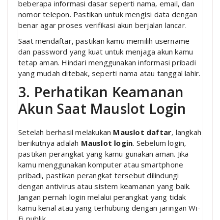
beberapa informasi dasar seperti nama, email, dan
nomor telepon. Pastikan untuk mengisi data dengan
benar agar proses verifikasi akun berjalan lancar.
Saat mendaftar, pastikan kamu memilih username
dan password yang kuat untuk menjaga akun kamu
tetap aman. Hindari menggunakan informasi pribadi
yang mudah ditebak, seperti nama atau tanggal lahir.
3. Perhatikan Keamanan
Akun Saat Mauslot Login
Setelah berhasil melakukan
Mauslot daftar
, langkah
berikutnya adalah
Mauslot login
. Sebelum login,
pastikan perangkat yang kamu gunakan aman. Jika
kamu menggunakan komputer atau smartphone
pribadi, pastikan perangkat tersebut dilindungi
dengan antivirus atau sistem keamanan yang baik.
Jangan pernah login melalui perangkat yang tidak
kamu kenal atau yang terhubung dengan jaringan Wi-
Fi publik.