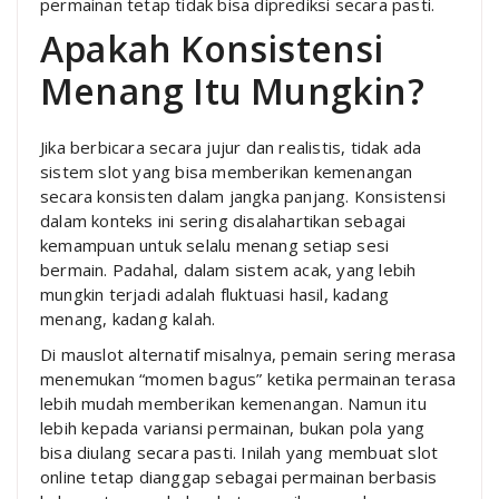
permainan tetap tidak bisa diprediksi secara pasti.
Apakah Konsistensi
Menang Itu Mungkin?
Jika berbicara secara jujur dan realistis, tidak ada
sistem slot yang bisa memberikan kemenangan
secara konsisten dalam jangka panjang. Konsistensi
dalam konteks ini sering disalahartikan sebagai
kemampuan untuk selalu menang setiap sesi
bermain. Padahal, dalam sistem acak, yang lebih
mungkin terjadi adalah fluktuasi hasil, kadang
menang, kadang kalah.
Di mauslot alternatif misalnya, pemain sering merasa
menemukan “momen bagus” ketika permainan terasa
lebih mudah memberikan kemenangan. Namun itu
lebih kepada variansi permainan, bukan pola yang
bisa diulang secara pasti. Inilah yang membuat slot
online tetap dianggap sebagai permainan berbasis