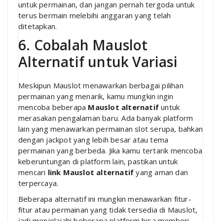
untuk permainan, dan jangan pernah tergoda untuk
terus bermain melebihi anggaran yang telah
ditetapkan.
6. Cobalah Mauslot
Alternatif untuk Variasi
Meskipun Mauslot menawarkan berbagai pilihan
permainan yang menarik, kamu mungkin ingin
mencoba beberapa
Mauslot alternatif
untuk
merasakan pengalaman baru. Ada banyak platform
lain yang menawarkan permainan slot serupa, bahkan
dengan jackpot yang lebih besar atau tema
permainan yang berbeda. Jika kamu tertarik mencoba
keberuntungan di platform lain, pastikan untuk
mencari
link Mauslot alternatif
yang aman dan
terpercaya.
Beberapa alternatif ini mungkin menawarkan fitur-
fitur atau permainan yang tidak tersedia di Mauslot,
jadi menjelajahi beberapa platform bisa memberi