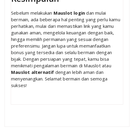
Sebelum melakukan
Mauslot login
dan mulai
bermain, ada beberapa hal penting yang perlu kamu
perhatikan, mulai dari memastikan link yang kamu
gunakan aman, mengelola keuangan dengan baik,
hingga memilih permainan yang sesuai dengan
preferensimu. Jangan lupa untuk memanfaatkan
bonus yang tersedia dan selalu bermain dengan
bijak. Dengan persiapan yang tepat, kamu bisa
menikmati pengalaman bermain di Mauslot atau
Mauslot alternatif
dengan lebih aman dan
menyenangkan. Selamat bermain dan semoga
sukses!