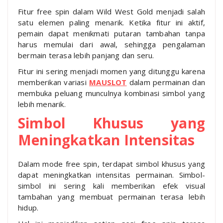
Fitur free spin dalam Wild West Gold menjadi salah
satu elemen paling menarik. Ketika fitur ini aktif,
pemain dapat menikmati putaran tambahan tanpa
harus memulai dari awal, sehingga pengalaman
bermain terasa lebih panjang dan seru.
Fitur ini sering menjadi momen yang ditunggu karena
memberikan variasi
MAUSLOT
dalam permainan dan
membuka peluang munculnya kombinasi simbol yang
lebih menarik.
Simbol Khusus yang
Meningkatkan Intensitas
Dalam mode free spin, terdapat simbol khusus yang
dapat meningkatkan intensitas permainan. Simbol-
simbol ini sering kali memberikan efek visual
tambahan yang membuat permainan terasa lebih
hidup.