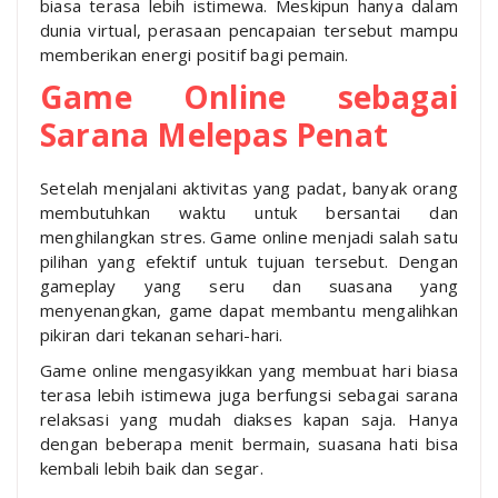
biasa terasa lebih istimewa. Meskipun hanya dalam
dunia virtual, perasaan pencapaian tersebut mampu
memberikan energi positif bagi pemain.
Game Online sebagai
Sarana Melepas Penat
Setelah menjalani aktivitas yang padat, banyak orang
membutuhkan waktu untuk bersantai dan
menghilangkan stres. Game online menjadi salah satu
pilihan yang efektif untuk tujuan tersebut. Dengan
gameplay yang seru dan suasana yang
menyenangkan, game dapat membantu mengalihkan
pikiran dari tekanan sehari-hari.
Game online mengasyikkan yang membuat hari biasa
terasa lebih istimewa juga berfungsi sebagai sarana
relaksasi yang mudah diakses kapan saja. Hanya
dengan beberapa menit bermain, suasana hati bisa
kembali lebih baik dan segar.