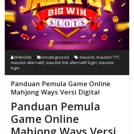
M4inG0ls
Uncategorized
mauslot
,
mauslot 777
,
mauslot alternatif
,
mauslot link alternatif login
,
mauslot
login
Panduan Pemula Game Online
Mahjong Ways Versi Digital
Panduan Pemula
Game Online
Mahjong Ways Versi