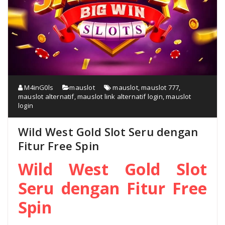
M4inG0ls
mauslot
mauslot
,
mauslot 777
,
mauslot alternatif
,
mauslot link alternatif login
,
mauslot
login
Wild West Gold Slot Seru dengan
Fitur Free Spin
Wild West Gold Slot
Seru dengan Fitur Free
Spin