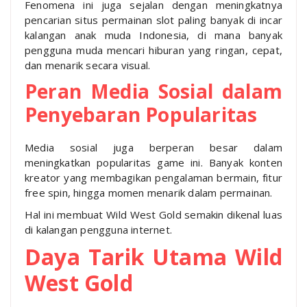
Fenomena ini juga sejalan dengan meningkatnya
pencarian situs permainan slot paling banyak di incar
kalangan anak muda Indonesia, di mana banyak
pengguna muda mencari hiburan yang ringan, cepat,
dan menarik secara visual.
Peran Media Sosial dalam
Penyebaran Popularitas
Media sosial juga berperan besar dalam
meningkatkan popularitas game ini. Banyak konten
kreator yang membagikan pengalaman bermain, fitur
free spin, hingga momen menarik dalam permainan.
Hal ini membuat Wild West Gold semakin dikenal luas
di kalangan pengguna internet.
Daya Tarik Utama Wild
West Gold