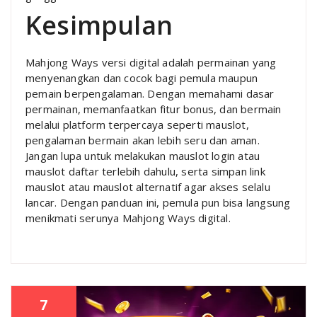
Kesimpulan
Mahjong Ways versi digital adalah permainan yang
menyenangkan dan cocok bagi pemula maupun
pemain berpengalaman. Dengan memahami dasar
permainan, memanfaatkan fitur bonus, dan bermain
melalui platform terpercaya seperti mauslot,
pengalaman bermain akan lebih seru dan aman.
Jangan lupa untuk melakukan mauslot login atau
mauslot daftar terlebih dahulu, serta simpan link
mauslot atau mauslot alternatif agar akses selalu
lancar. Dengan panduan ini, pemula pun bisa langsung
menikmati serunya Mahjong Ways digital.
7