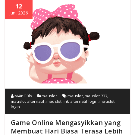
12
Jun, 2026
M4inG0ls
mauslot
mauslot
,
mauslot 777
,
mauslot alternatif
,
mauslot link alternatif login
,
mauslot
login
Game Online Mengasyikkan yang
Membuat Hari Biasa Terasa Lebih