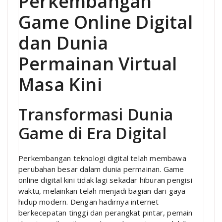
Perkembangan
Game Online Digital
dan Dunia
Permainan Virtual
Masa Kini
Transformasi Dunia
Game di Era Digital
Perkembangan teknologi digital telah membawa
perubahan besar dalam dunia permainan. Game
online digital kini tidak lagi sekadar hiburan pengisi
waktu, melainkan telah menjadi bagian dari gaya
hidup modern. Dengan hadirnya internet
berkecepatan tinggi dan perangkat pintar, pemain