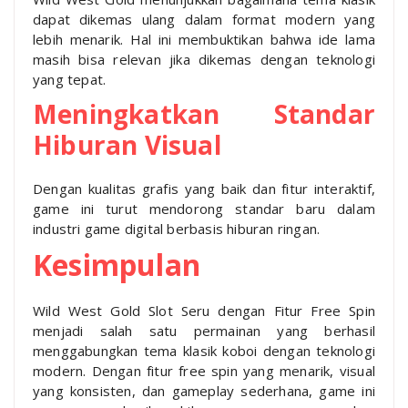
dapat dikemas ulang dalam format modern yang
lebih menarik. Hal ini membuktikan bahwa ide lama
masih bisa relevan jika dikemas dengan teknologi
yang tepat.
Meningkatkan Standar
Hiburan Visual
Dengan kualitas grafis yang baik dan fitur interaktif,
game ini turut mendorong standar baru dalam
industri game digital berbasis hiburan ringan.
Kesimpulan
Wild West Gold Slot Seru dengan Fitur Free Spin
menjadi salah satu permainan yang berhasil
menggabungkan tema klasik koboi dengan teknologi
modern. Dengan fitur free spin yang menarik, visual
yang konsisten, dan gameplay sederhana, game ini