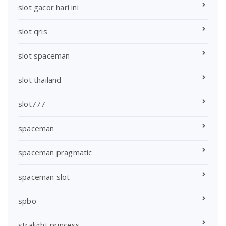
slot gacor hari ini
slot qris
slot spaceman
slot thailand
slot777
spaceman
spaceman pragmatic
spaceman slot
spbo
stralight princess