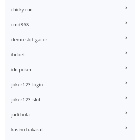
chicky run
cmd368
demo slot gacor
ibcbet
idn poker
joker123 login
joker123 slot
judi bola
kasino bakarat