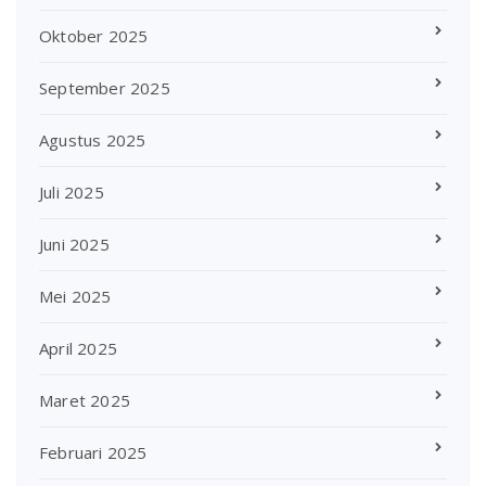
Oktober 2025
September 2025
Agustus 2025
Juli 2025
Juni 2025
Mei 2025
April 2025
Maret 2025
Februari 2025