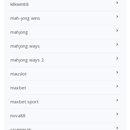
kilkwin88
mah-jong wins
mahjong
mahjong ways
mahjong ways 2
mauslot
maxbet
maxbet sport
nova88
rajamerak