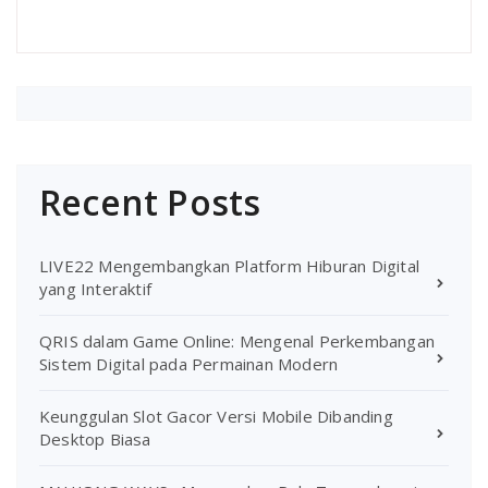
Recent Posts
LIVE22 Mengembangkan Platform Hiburan Digital
yang Interaktif
QRIS dalam Game Online: Mengenal Perkembangan
Sistem Digital pada Permainan Modern
Keunggulan Slot Gacor Versi Mobile Dibanding
Desktop Biasa