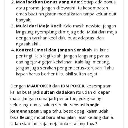
Manfaatkan Bonus yang Ada
: Setiap ada bonus
atau promo, jangan dilewatin! Itu kesempatan
emas buat ningkatin modal kalian tanpa keluar duit
banyak.
Mulai dari Meja Kecil
: Kalo masih newbie, jangan
langsung nyemplung di meja gede. Mulai dari meja
dengan taruhan kecil dulu buat adaptasi dan
ngasah skill.
Kontrol Emosi dan Jangan Serakah
: Ini kunci
penting! Kalo lagi kalah, jangan langsung panas
dan ngejar-ngejar kekalahan. Kalo lagi menang,
jangan juga serakah pengen terus-terusan. Tahu
kapan harus berhenti itu skill sultan sejati.
Dengan
MAUPOKER
dan
IDN POKER
, kesempatan
kalian buat jadi
sultan dadakan
itu udah di depan
mata. Jangan cuma jadi penonton, yuk gabung
sekarang dan rasakan sendiri sensasi
banjir
kemenangan
! Siapa tahu, besok pagi kalian udah
bisa flexing mobil baru atau jalan-jalan keliling dunia.
Udah siap jadi raja meja poker selanjutnya?