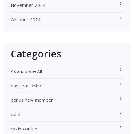
November 2024
Oktober 2024
Categories
Asianbookie All
baccarat online
bonus new member
care
casino online