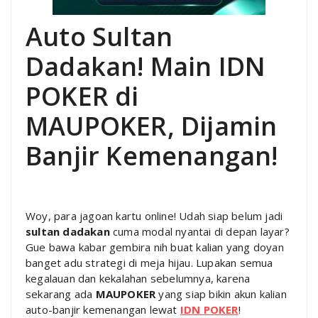
Auto Sultan
Dadakan! Main IDN
POKER di
MAUPOKER, Dijamin
Banjir Kemenangan!
Woy, para jagoan kartu online! Udah siap belum jadi
sultan dadakan
cuma modal nyantai di depan layar?
Gue bawa kabar gembira nih buat kalian yang doyan
banget adu strategi di meja hijau. Lupakan semua
kegalauan dan kekalahan sebelumnya, karena
sekarang ada
MAUPOKER
yang siap bikin akun kalian
auto-banjir kemenangan lewat
IDN POKER
!