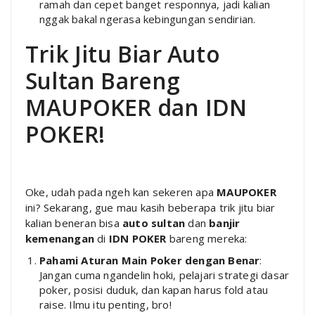
ramah dan cepet banget responnya, jadi kalian
nggak bakal ngerasa kebingungan sendirian.
Trik Jitu Biar Auto
Sultan Bareng
MAUPOKER dan IDN
POKER!
Oke, udah pada ngeh kan sekeren apa
MAUPOKER
ini? Sekarang, gue mau kasih beberapa trik jitu biar
kalian beneran bisa
auto sultan
dan
banjir
kemenangan
di
IDN POKER
bareng mereka:
Pahami Aturan Main Poker dengan Benar
:
Jangan cuma ngandelin hoki, pelajari strategi dasar
poker, posisi duduk, dan kapan harus fold atau
raise. Ilmu itu penting, bro!