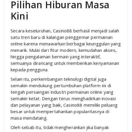
Pilihan Hiburan Masa
Kini
Secara keseluruhan, Casino88 berhasil menjadi salah
satu tren baru di kalangan penggemar permainan
online karena menawarkan berbagai keunggulan yang
menarik. Mulai dari fitur modern, kemudahan akses,
hingga pengalaman bermain yang interaktif,
semuanya dirancang untuk memberikan kenyamanan
kepada pengguna.
Selain itu, perkembangan teknologi digital juga
semakin mendukung pertumbuhan platform ini di
tengah persaingan industri permainan online yang
semakin ketat. Dengan terus menghadirkan inovasi
dan pelayanan yang baik, Casino88 memiliki peluang
besar untuk mempertahankan popularitasnya di
masa mendatang.
Oleh sebab itu, tidak mengherankan jika banyak