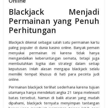
Online
Blackjack Menjadi
Permainan yang Penuh
Perhitungan
Blackjack dikenal sebagai salah satu permainan kartu
paling populer di dunia kasino online. Banyak pemain
menyukai permainan ini karena tidak hanya
mengandalkan keberuntungan semata, tetapi juga
membutuhkan logika dan strategi dalam setiap
keputusan. Inilah alasan mengapa blackjack selalu
memiliki tempat khusus di hati para pecinta judi
online.
Permainan blackjack terlihat sederhana karena tujuan
utamanya hanya mendekati angka 21 tanpa melewati
batas tersebut. Namun di balik aturan yang mudah
dipahami, blackjack ternyata menyimpan tantangan