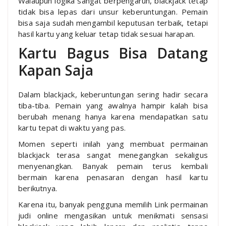
Walaupun logika sangat berpengaruh, blackjack tetap
tidak bisa lepas dari unsur keberuntungan. Pemain
bisa saja sudah mengambil keputusan terbaik, tetapi
hasil kartu yang keluar tetap tidak sesuai harapan.
Kartu Bagus Bisa Datang
Kapan Saja
Dalam blackjack, keberuntungan sering hadir secara
tiba-tiba. Pemain yang awalnya hampir kalah bisa
berubah menang hanya karena mendapatkan satu
kartu tepat di waktu yang pas.
Momen seperti inilah yang membuat permainan
blackjack terasa sangat menegangkan sekaligus
menyenangkan. Banyak pemain terus kembali
bermain karena penasaran dengan hasil kartu
berikutnya.
Karena itu, banyak pengguna memilih Link permainan
judi online mengasikan untuk menikmati sensasi