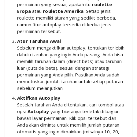
permainan yang sesuai, apakah itu
roulette
Eropa
atau
roulette Amerika
. Setiap jenis
roulette memiliki aturan yang sedikit berbeda,
namun fitur autoplay tersedia di kedua jenis
permainan tersebut.
Atur Taruhan Awal
Sebelum mengaktifkan autoplay, tentukan terlebih
dahulu taruhan yang ingin Anda pasang. Anda bisa
memilih taruhan dalam (direct bets) atau taruhan
luar (outside bets), sesuai dengan strategi
permainan yang Anda pilih. Pastikan Anda sudah
memutuskan jumlah taruhan untuk setiap putaran
sebelum melanjutkan.
Aktifkan Autoplay
Setelah taruhan Anda ditentukan, cari tombol atau
opsi
Autoplay
yang biasanya terletak di bagian
bawah layar permainan. Klik opsi tersebut dan
Anda akan diminta untuk memilih jumlah putaran
otomatis yang ingin dimainkan (misalnya 10, 20,