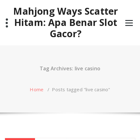
Skip
Mahjong Ways Scatter
to
content
Hitam: Apa Benar Slot
Gacor?
Tag Archives: live casino
Home
/
Posts tagged "live casino"