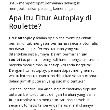
untuk mempercepat permainan sekaligus
mengoptimalkan peluang kemenangan.
Apa Itu Fitur Autoplay di
Roulette?
Fitur
autoplay
adalah opsi yang memungkinkan
pemain untuk mengatur permainan secara otomatis
berdasarkan preferensi taruhan yang sudah
ditentukan sebelumnya. Dalam permainan
judi
roulette
, pemain sering kali harus mengatur taruhan
mereka secara manual setiap kali roda berputar.
Dengan fitur autoplay, pemain dapat menghemat
waktu karena taruhan akan dilakukan secara otomatis
dalam jumlah putaran yang sudah ditentukan.
Sebagai contoh, jika Anda ingin memainkan sepuluh
putaran berturut-turut dengan taruhan yang sama,
fitur autoplay akan mengatur taruhan tersebut
secara otomatis tanpa Anda harus melakukannya