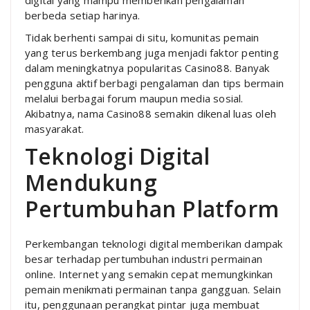
berbeda setiap harinya.
Tidak berhenti sampai di situ, komunitas pemain
yang terus berkembang juga menjadi faktor penting
dalam meningkatnya popularitas Casino88. Banyak
pengguna aktif berbagi pengalaman dan tips bermain
melalui berbagai forum maupun media sosial.
Akibatnya, nama Casino88 semakin dikenal luas oleh
masyarakat.
Teknologi Digital
Mendukung
Pertumbuhan Platform
Perkembangan teknologi digital memberikan dampak
besar terhadap pertumbuhan industri permainan
online. Internet yang semakin cepat memungkinkan
pemain menikmati permainan tanpa gangguan. Selain
itu, penggunaan perangkat pintar juga membuat