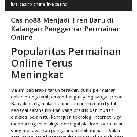
live
,
casino online
,
live casino
Casino88 Menjadi Tren Baru di
Kalangan Penggemar Permainan
Online
Popularitas Permainan
Online Terus
Meningkat
Dalam beberapa tahun terakhir, dunia permainan
online mengalami perkembangan yang sangat pesat.
Banyak orang mulai menjadikan permainan digital
sebagai sarana hiburan yang praktis dan mudah
diakses. Selain itu, kemajuan teknologi internet juga
mendorong munculnya berbagai platform permainan
yang menawarkan pengalaman lebih menarik. Salah
satu nama yang kini ramai diperbincangkan oleh para