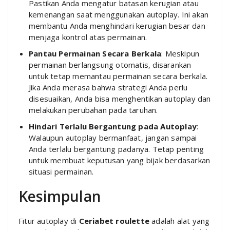
Pastikan Anda mengatur batasan kerugian atau
kemenangan saat menggunakan autoplay. Ini akan
membantu Anda menghindari kerugian besar dan
menjaga kontrol atas permainan.
Pantau Permainan Secara Berkala
: Meskipun
permainan berlangsung otomatis, disarankan
untuk tetap memantau permainan secara berkala.
Jika Anda merasa bahwa strategi Anda perlu
disesuaikan, Anda bisa menghentikan autoplay dan
melakukan perubahan pada taruhan.
Hindari Terlalu Bergantung pada Autoplay
:
Walaupun autoplay bermanfaat, jangan sampai
Anda terlalu bergantung padanya. Tetap penting
untuk membuat keputusan yang bijak berdasarkan
situasi permainan.
Kesimpulan
Fitur autoplay di
Ceriabet roulette
adalah alat yang