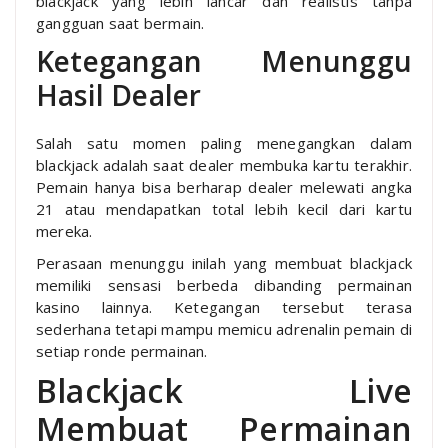
blackjack yang lebih lancar dan realistis tanpa
gangguan saat bermain.
Ketegangan Menunggu
Hasil Dealer
Salah satu momen paling menegangkan dalam
blackjack adalah saat dealer membuka kartu terakhir.
Pemain hanya bisa berharap dealer melewati angka
21 atau mendapatkan total lebih kecil dari kartu
mereka.
Perasaan menunggu inilah yang membuat blackjack
memiliki sensasi berbeda dibanding permainan
kasino lainnya. Ketegangan tersebut terasa
sederhana tetapi mampu memicu adrenalin pemain di
setiap ronde permainan.
Blackjack Live
Membuat Permainan