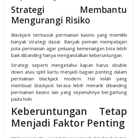
Strategi Membantu
Mengurangi Risiko
Blackjack termasuk permainan kasino yang memiliki
banyak strategi dasar. Banyak pemain mempelajari
pola permainan agar peluang kemenangan bisa lebih
baik dibanding hanya mengandalkan keberuntungan.
Strategi seperti mengetahui kapan harus double
down atau split kartu menjadi bagian penting dalam
permainan blackjack modern. Hal inilah yang
membuat blackjack terasa lebih menarik dibanding
permainan kasino lain yang sepenuhnya bergantung
pada hoki.
Keberuntungan Tetap
Menjadi Faktor Penting