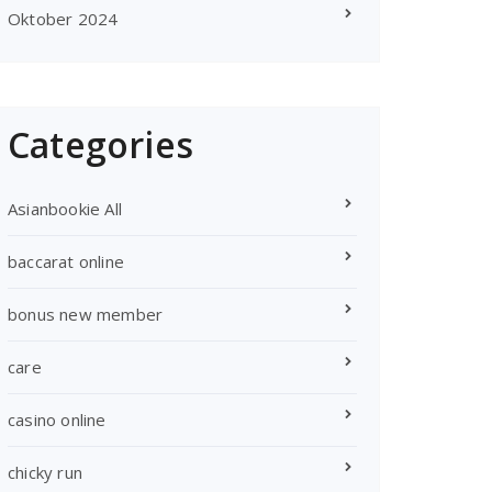
Oktober 2024
Categories
Asianbookie All
baccarat online
bonus new member
care
casino online
chicky run