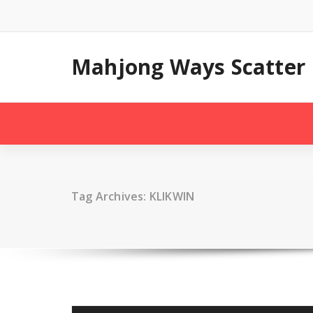
Skip
to
content
Mahjong Ways Scatter 
Tag Archives: KLIKWIN