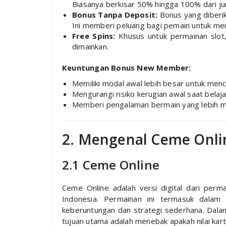
Biasanya berkisar 50% hingga 100% dari ju
Bonus Tanpa Deposit:
Bonus yang diberik
Ini memberi peluang bagi pemain untuk men
Free Spins:
Khusus untuk permainan slot,
dimainkan.
Keuntungan Bonus New Member:
Memiliki modal awal lebih besar untuk men
Mengurangi risiko kerugian awal saat belaj
Memberi pengalaman bermain yang lebih 
2. Mengenal Ceme Onlin
2.1 Ceme Online
Ceme Online adalah versi digital dari perm
Indonesia. Permainan ini termasuk dalam
keberuntungan dan strategi sederhana. Dal
tujuan utama adalah menebak apakah nilai kartu