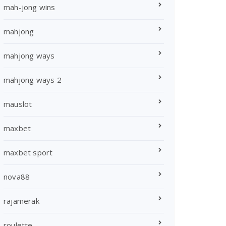
mah-jong wins
mahjong
mahjong ways
mahjong ways 2
mauslot
maxbet
maxbet sport
nova88
rajamerak
roulette