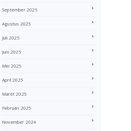
September 2025
Agustus 2025
Juli 2025
Juni 2025
Mei 2025
April 2025
Maret 2025
Februari 2025
November 2024