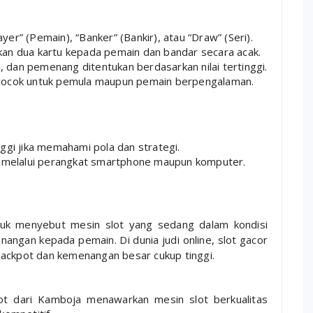
er” (Pemain), “Banker” (Bankir), atau “Draw” (Seri).
kan dua kartu kepada pemain dan bandar secara acak.
n, dan pemenang ditentukan berdasarkan nilai tertinggi.
 cocok untuk pemula maupun pemain berpengalaman.
ggi jika memahami pola dan strategi.
ja melalui perangkat smartphone maupun komputer.
ntuk menyebut mesin slot yang sedang dalam kondisi
ngan kepada pemain. Di dunia judi online, slot gacor
jackpot dan kemenangan besar cukup tinggi.
ot dari Kamboja menawarkan mesin slot berkualitas