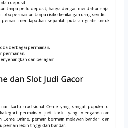
mlah deposit.
an tanpa perlu deposit, hanya dengan mendaftar saja.
coba permainan tanpa risiko kehilangan uang sendiri.
 pemain mendapatkan sejumlah putaran gratis untuk
coba berbagai permainan.
ar permainan.
menyenangkan dan beragam.
e dan Slot Judi Gacor
ainan kartu tradisional Ceme yang sangat populer di
 kategori permainan judi kartu yang mengandalkan
am Ceme Online, pemain bermain melawan bandar, dan
 pemain lebih tinggi dari bandar.