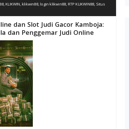
88
,
KLIKWIN
,
klikwin88
,
login klikwin88
,
RTP KLIKWIN88
,
Situs
ne dan Slot Judi Gacor Kamboja:
la dan Penggemar Judi Online