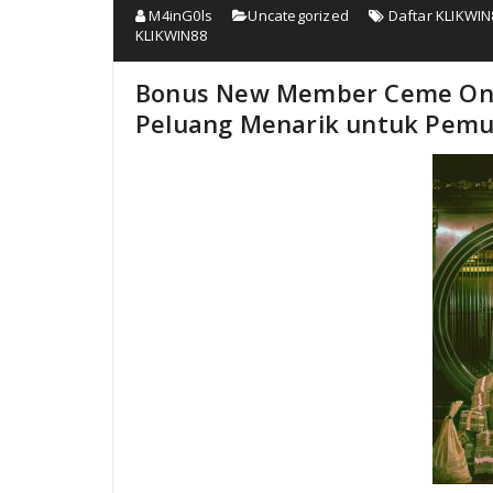
M4inG0ls
Uncategorized
Daftar KLIKWIN
KLIKWIN88
Bonus New Member Ceme Onli
Peluang Menarik untuk Pemu