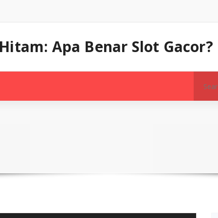
Hitam: Apa Benar Slot Gacor?
Search
for: