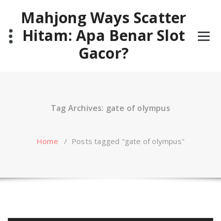
Skip
Mahjong Ways Scatter
to
content
Hitam: Apa Benar Slot
Gacor?
Tag Archives: gate of olympus
Home
/
Posts tagged "gate of olympus"