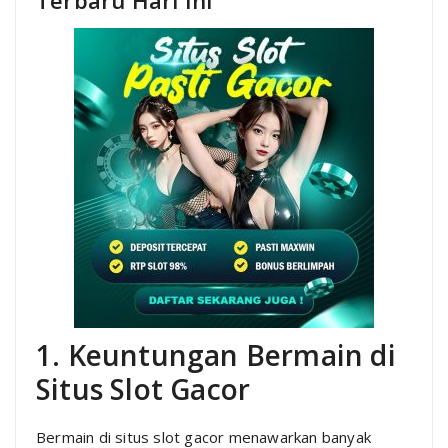
1. Keuntungan Bermain di
Situs Slot Gacor
Bermain di situs slot gacor menawarkan banyak