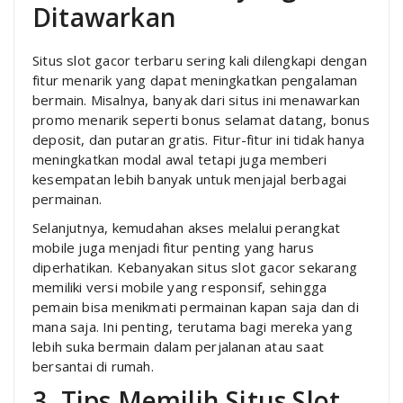
Ditawarkan
Situs slot gacor terbaru sering kali dilengkapi dengan
fitur menarik yang dapat meningkatkan pengalaman
bermain. Misalnya, banyak dari situs ini menawarkan
promo menarik seperti bonus selamat datang, bonus
deposit, dan putaran gratis. Fitur-fitur ini tidak hanya
meningkatkan modal awal tetapi juga memberi
kesempatan lebih banyak untuk menjajal berbagai
permainan.
Selanjutnya, kemudahan akses melalui perangkat
mobile juga menjadi fitur penting yang harus
diperhatikan. Kebanyakan situs slot gacor sekarang
memiliki versi mobile yang responsif, sehingga
pemain bisa menikmati permainan kapan saja dan di
mana saja. Ini penting, terutama bagi mereka yang
lebih suka bermain dalam perjalanan atau saat
bersantai di rumah.
3. Tips Memilih Situs Slot