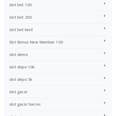
slot bet 100
slot bet 200
slot bet kecil
Slot Bonus New Member 100
slot demo
slot depo 10k
slot depo 5k
slot gacor
slot gacor hari ini