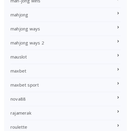
mah-jong wins
mahjong
mahjong ways
mahjong ways 2
mauslot
maxbet
maxbet sport
nova88
rajamerak
roulette