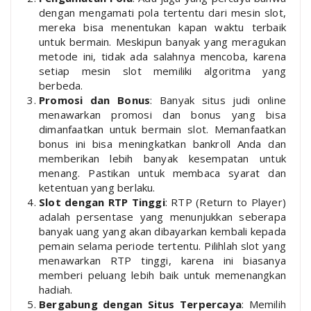
dengan mengamati pola tertentu dari mesin slot,
mereka bisa menentukan kapan waktu terbaik
untuk bermain. Meskipun banyak yang meragukan
metode ini, tidak ada salahnya mencoba, karena
setiap mesin slot memiliki algoritma yang
berbeda.
Promosi dan Bonus
: Banyak situs judi online
menawarkan promosi dan bonus yang bisa
dimanfaatkan untuk bermain slot. Memanfaatkan
bonus ini bisa meningkatkan bankroll Anda dan
memberikan lebih banyak kesempatan untuk
menang. Pastikan untuk membaca syarat dan
ketentuan yang berlaku.
Slot dengan RTP Tinggi
: RTP (Return to Player)
adalah persentase yang menunjukkan seberapa
banyak uang yang akan dibayarkan kembali kepada
pemain selama periode tertentu. Pilihlah slot yang
menawarkan RTP tinggi, karena ini biasanya
memberi peluang lebih baik untuk memenangkan
hadiah.
Bergabung dengan Situs Terpercaya
: Memilih