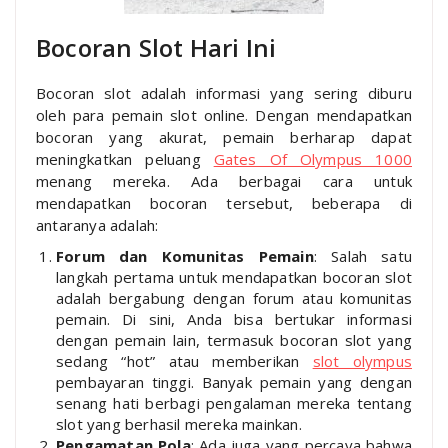
Bocoran Slot Hari Ini
Bocoran slot adalah informasi yang sering diburu
oleh para pemain slot online. Dengan mendapatkan
bocoran yang akurat, pemain berharap dapat
meningkatkan peluang
Gates Of Olympus 1000
menang mereka. Ada berbagai cara untuk
mendapatkan bocoran tersebut, beberapa di
antaranya adalah:
Forum dan Komunitas Pemain
: Salah satu
langkah pertama untuk mendapatkan bocoran slot
adalah bergabung dengan forum atau komunitas
pemain. Di sini, Anda bisa bertukar informasi
dengan pemain lain, termasuk bocoran slot yang
sedang “hot” atau memberikan
slot olympus
pembayaran tinggi. Banyak pemain yang dengan
senang hati berbagi pengalaman mereka tentang
slot yang berhasil mereka mainkan.
Pengamatan Pola
: Ada juga yang percaya bahwa