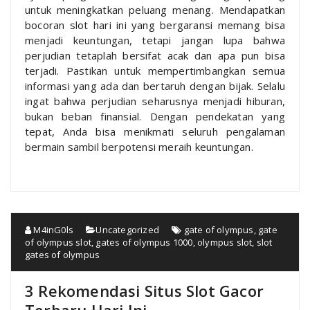
untuk meningkatkan peluang menang. Mendapatkan
bocoran slot hari ini yang bergaransi memang bisa
menjadi keuntungan, tetapi jangan lupa bahwa
perjudian tetaplah bersifat acak dan apa pun bisa
terjadi. Pastikan untuk mempertimbangkan semua
informasi yang ada dan bertaruh dengan bijak. Selalu
ingat bahwa perjudian seharusnya menjadi hiburan,
bukan beban finansial. Dengan pendekatan yang
tepat, Anda bisa menikmati seluruh pengalaman
bermain sambil berpotensi meraih keuntungan.
M4inG0ls
Uncategorized
gate of olympus
,
gate
of olympus slot
,
gates of olympus 1000
,
olympus slot
,
slot
gates of olympus
3 Rekomendasi Situs Slot Gacor
Terbaru Hari Ini