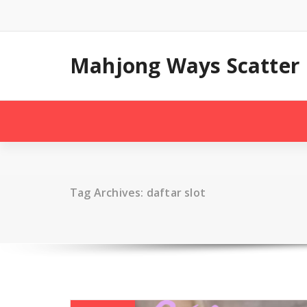
Skip
to
content
Mahjong Ways Scatter 
Tag Archives: daftar slot