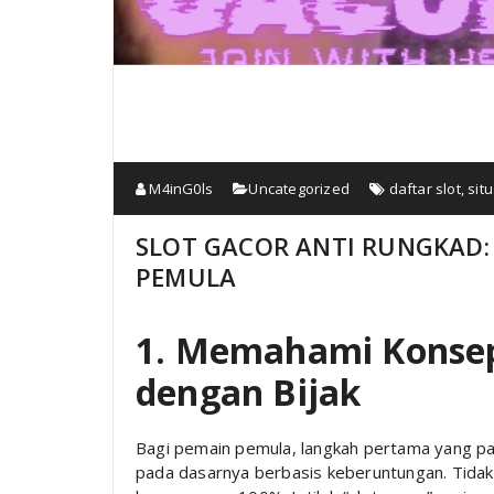
M4inG0ls
Uncategorized
daftar slot
,
situ
SLOT GACOR ANTI RUNGKAD:
PEMULA
1. Memahami Konsep
dengan Bijak
Bagi pemain pemula, langkah pertama yang p
pada dasarnya berbasis keberuntungan. Tida