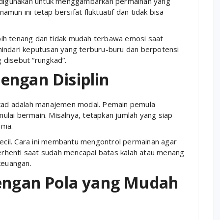
g digunakan untuk menggambarkan permainan yang
mun ini tetap bersifat fluktuatif dan tidak bisa
ih tenang dan tidak mudah terbawa emosi saat
hindari keputusan yang terburu-buru dan berpotensi
 disebut “rungkad”.
engan Disiplin
gkad adalah manajemen modal. Pemain pemula
lai bermain. Misalnya, tetapkan jumlah yang siap
ama.
kecil. Cara ini membantu mengontrol permainan agar
berhenti saat sudah mencapai batas kalah atau menang
keuangan.
dengan Pola yang Mudah