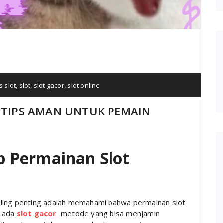
s slot
,
slot
,
slot gacor
,
slot online
 TIPS AMAN UNTUK PEMAIN
 Permainan Slot
aling penting adalah memahami bahwa permainan slot
k ada
slot gacor
metode yang bisa menjamin