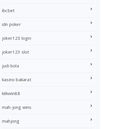
ibcbet
idn poker
joker123 login
joker123 slot
judi bola
kasino bakarat
kilkwin88
mah-jong wins
mahjong