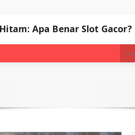
Hitam: Apa Benar Slot Gacor?
Search
for: