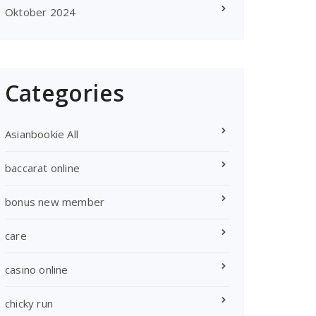
Oktober 2024
Categories
Asianbookie All
baccarat online
bonus new member
care
casino online
chicky run