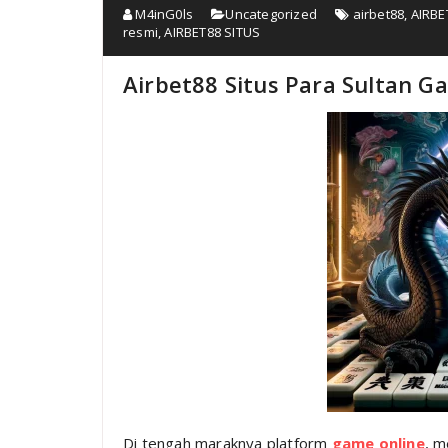
M4inG0ls
Uncategorized
airbet88
,
AIRBET
resmi
,
AIRBET88 SITUS
Airbet88 Situs Para Sultan 
Di tengah maraknya platform
game online
, m