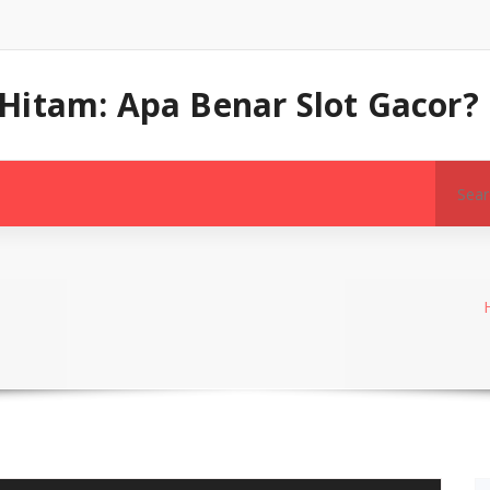
Hitam: Apa Benar Slot Gacor?
Search
for: