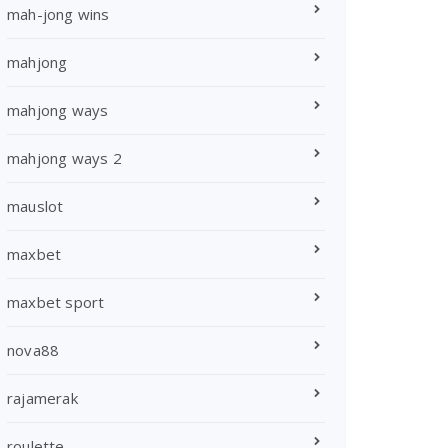
mah-jong wins
mahjong
mahjong ways
mahjong ways 2
mauslot
maxbet
maxbet sport
nova88
rajamerak
roulette