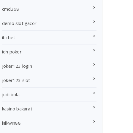
cmd368
demo slot gacor
ibcbet
idn poker
joker123 login
joker123 slot
judi bola
kasino bakarat
kilkwin88