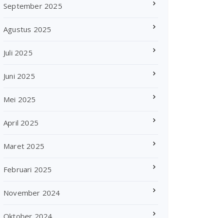
September 2025
Agustus 2025
Juli 2025
Juni 2025
Mei 2025
April 2025
Maret 2025
Februari 2025
November 2024
Oktober 2024