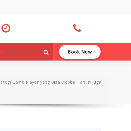
Book Now
rategi Game Player yang Bisa Dicoba Hari Ini Juga