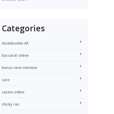
Categories
Asianbookie All
baccarat online
bonus new member
care
casino online
chicky run