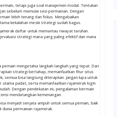
k bermain, tetapi juga soal manajemen modal. Tentukan
gan sebelum memulai sesi permainan. Dengan
rmain lebih tenang dan fokus. Mengabaikan
ama kekalahan meski strategi sudah bagus.
 rajamerak daftar untuk memantau riwayat taruhan.
valuasi strategi mana yang paling efektif dan mana
jika pemain mengetahui langkah-langkah yang tepat. Dari
pkan strategi bertahap, memanfaatkan fitur situs
, semua bisa langsung diterapkan. Jangan lupa untuk
ver utama padat, serta memanfaatkan rajamerak login
 mudah. Dengan pendekatan ini, pengalaman bermain
rpotensi mendatangkan kemenangan.
i bisa menjadi senjata ampuh untuk semua pemain, baik
 dunia permainan rajamerak.