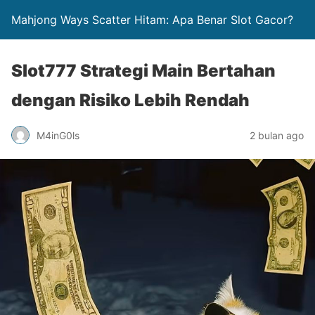
Mahjong Ways Scatter Hitam: Apa Benar Slot Gacor?
Slot777 Strategi Main Bertahan
dengan Risiko Lebih Rendah
M4inG0ls
2 bulan ago