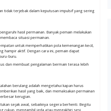
n tidak terjebak dalam keputusan impulsif yang sering
pengaruhi hasil permainan. Banyak pemain melakukan
k membaca situasi permainan.
empatan untuk memperhatikan pola kemenangan kecil,
ng hampir aktif. Dengan cara ini, pemain dapat
buru-buru.
kus dan membuat pengalaman bermain terasa lebih
ekalahan berulang adalah mengetahui kapan harus
emberikan hasil yang baik, dan memaksakan permainan
erbesar kerugian.
tukan sejak awal, sebaiknya segera berhenti. Begitu
g cukup, mengambil jeda atau mengakhiri sesi