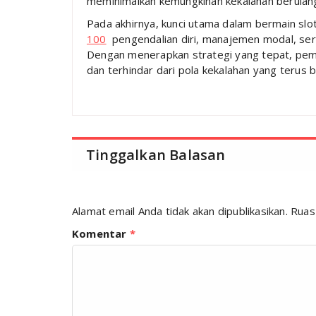
meminimalkan kemungkinan kekalahan berulan
Pada akhirnya, kunci utama dalam bermain slo
100
pengendalian diri, manajemen modal, ser
Dengan menerapkan strategi yang tepat, pem
dan terhindar dari pola kekalahan yang terus b
Tinggalkan Balasan
Alamat email Anda tidak akan dipublikasikan.
Ruas
Komentar
*