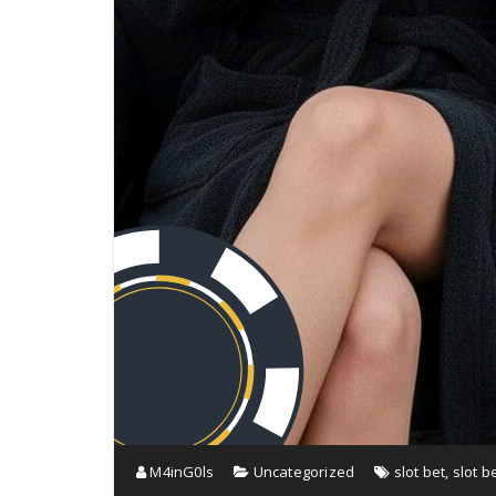
M4inG0ls
Uncategorized
slot bet
,
slot b