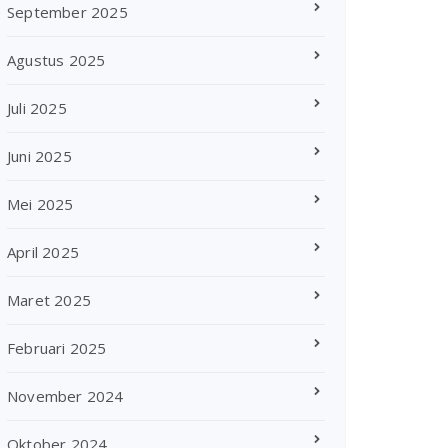
September 2025
Agustus 2025
Juli 2025
Juni 2025
Mei 2025
April 2025
Maret 2025
Februari 2025
November 2024
Oktober 2024