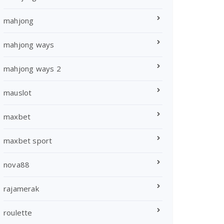
mahjong
mahjong ways
mahjong ways 2
mauslot
maxbet
maxbet sport
nova88
rajamerak
roulette