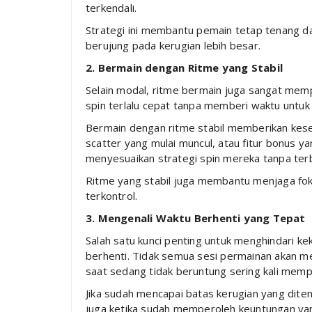
terkendali.
Strategi ini membantu pemain tetap tenang da
berujung pada kerugian lebih besar.
2. Bermain dengan Ritme yang Stabil
Selain modal, ritme bermain juga sangat mem
spin terlalu cepat tanpa memberi waktu untu
Bermain dengan ritme stabil memberikan kes
scatter yang mulai muncul, atau fitur bonus ya
menyesuaikan strategi spin mereka tanpa ter
Ritme yang stabil juga membantu menjaga fo
terkontrol.
3. Mengenali Waktu Berhenti yang Tepat
Salah satu kunci penting untuk menghindari k
berhenti. Tidak semua sesi permainan akan m
saat sedang tidak beruntung sering kali memp
Jika sudah mencapai batas kerugian yang diten
juga ketika sudah memperoleh keuntungan yan