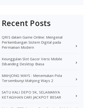
Recent Posts
QRIS dalam Game Online: Mengenal
Perkembangan Sistem Digital pada
Permainan Modern
Keunggulan Slot Gacor Versi Mobile
Dibanding Desktop Biasa
MAHJONG WAYS : Menemukan Pola
Tersembunyi Mahjong Ways 2
SATU KALI DEPO 5K, SELAMANYA
KETAGIHAN CARI JACKPOT BESAR