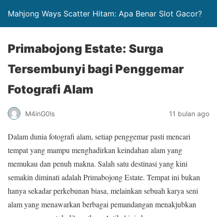
Mahjong Ways Scatter Hitam: Apa Benar Slot Gacor?
Primabojong Estate: Surga
Tersembunyi bagi Penggemar
Fotografi Alam
M4inG0ls
11 bulan ago
Dalam dunia fotografi alam, setiap penggemar pasti mencari
tempat yang mampu menghadirkan keindahan alam yang
memukau dan penuh makna. Salah satu destinasi yang kini
semakin diminati adalah Primabojong Estate. Tempat ini bukan
hanya sekadar perkebunan biasa, melainkan sebuah karya seni
alam yang menawarkan berbagai pemandangan menakjubkan