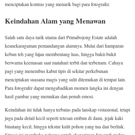
menciptakan kontras yang menarik bagi para fotografer.
Keindahan Alam yang Menawan
Salah satu daya tarik utama dari Primabojong Estate adalah
keanekaragaman pemandangan alamnya. Mulai dari hamparan
kebun teh yang hijau membentang luas, hingga bukit-bukit
berwarna keemasan saat matahari terbit dan terbenam. Cahaya
pagi yang menembus kabut tipis di sekitar perkebunan
menciptakan suasana magis yang sulit ditemukan di tempat lain.
Para fotografer dapat mengabadikan momen langka ini dengan
hasil gambar yang memukau dan penuh emosi.
Keindahan ini tidak hanya terbatas pada lanskap vistasional, tetapi
juga pada detail kecil seperti tetesan embun di daun, jejak kaki
binatang kecil, hingga tekstur kulit pohon yang tua dan berliuk.
Situasi ini membuka peluang untuk eksperimen fotografi makro