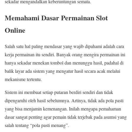
sekadar mengandalkan keberuntungan semata.
Memahami Dasar Permainan Slot
Online
Salah satu hal paling mendasar yang wajib dipahami adalah cara
kerja permainan itu sendiri. Banyak orang mengira permainan ini
hanya sekadar menekan tombol dan menunggu hasil, padahal di
balik layar ada sistem yang mengatur hasil secara acak melalui
mekanisme tertentu.
Sistem ini membuat setiap putaran berdiri sendiri dan tidak
dipengaruhi oleh hasil sebelumnya. Artinya, tidak ada pola pasti
yang bisa menjamin kemenangan. Inilah mengapa pemahaman
dasar sangat penting agar pemain tidak terjebak pada asumsi yang
salah tentang “pola pasti menang”.