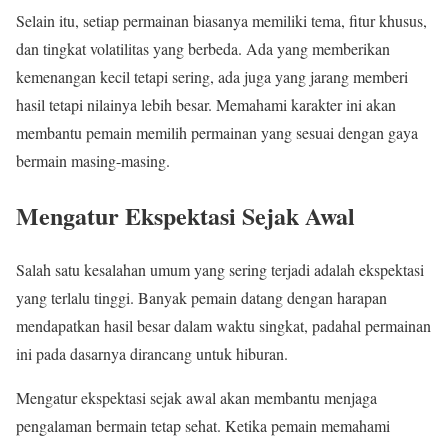
Selain itu, setiap permainan biasanya memiliki tema, fitur khusus,
dan tingkat volatilitas yang berbeda. Ada yang memberikan
kemenangan kecil tetapi sering, ada juga yang jarang memberi
hasil tetapi nilainya lebih besar. Memahami karakter ini akan
membantu pemain memilih permainan yang sesuai dengan gaya
bermain masing-masing.
Mengatur Ekspektasi Sejak Awal
Salah satu kesalahan umum yang sering terjadi adalah ekspektasi
yang terlalu tinggi. Banyak pemain datang dengan harapan
mendapatkan hasil besar dalam waktu singkat, padahal permainan
ini pada dasarnya dirancang untuk hiburan.
Mengatur ekspektasi sejak awal akan membantu menjaga
pengalaman bermain tetap sehat. Ketika pemain memahami