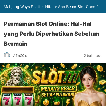
Mahjong Ways Scatter Hitam: Apa Benar Slot Gacor?
Permainan Slot Online: Hal-Hal
yang Perlu Diperhatikan Sebelum
Bermain
M4inG0ls
2 bulan ago