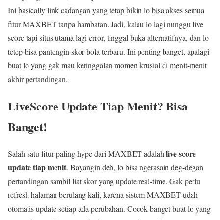
Ini basically link cadangan yang tetap bikin lo bisa akses semua
fitur MAXBET tanpa hambatan. Jadi, kalau lo lagi nunggu live
score tapi situs utama lagi error, tinggal buka alternatifnya, dan lo
tetep bisa pantengin skor bola terbaru. Ini penting banget, apalagi
buat lo yang gak mau ketinggalan momen krusial di menit-menit
akhir pertandingan.
LiveScore Update Tiap Menit? Bisa
Banget!
live score
Salah satu fitur paling hype dari MAXBET adalah
update tiap menit
. Bayangin deh, lo bisa ngerasain deg-degan
pertandingan sambil liat skor yang update real-time. Gak perlu
refresh halaman berulang kali, karena sistem MAXBET udah
otomatis update setiap ada perubahan. Cocok banget buat lo yang