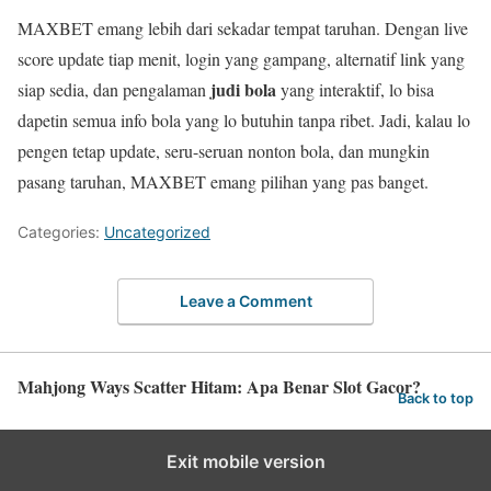
MAXBET emang lebih dari sekadar tempat taruhan. Dengan live
score update tiap menit, login yang gampang, alternatif link yang
judi bola
siap sedia, dan pengalaman
yang interaktif, lo bisa
dapetin semua info bola yang lo butuhin tanpa ribet. Jadi, kalau lo
pengen tetap update, seru-seruan nonton bola, dan mungkin
pasang taruhan, MAXBET emang pilihan yang pas banget.
Categories:
Uncategorized
Leave a Comment
Mahjong Ways Scatter Hitam: Apa Benar Slot Gacor?
Back to top
Exit mobile version