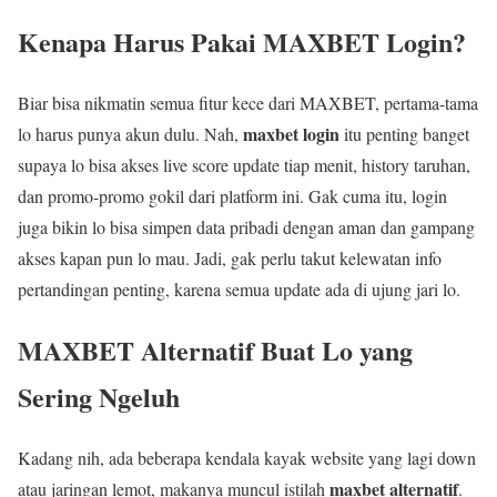
Kenapa Harus Pakai MAXBET Login?
Biar bisa nikmatin semua fitur kece dari MAXBET, pertama-tama
maxbet login
lo harus punya akun dulu. Nah,
itu penting banget
supaya lo bisa akses live score update tiap menit, history taruhan,
dan promo-promo gokil dari platform ini. Gak cuma itu, login
juga bikin lo bisa simpen data pribadi dengan aman dan gampang
akses kapan pun lo mau. Jadi, gak perlu takut kelewatan info
pertandingan penting, karena semua update ada di ujung jari lo.
MAXBET Alternatif Buat Lo yang
Sering Ngeluh
Kadang nih, ada beberapa kendala kayak website yang lagi down
maxbet alternatif
atau jaringan lemot, makanya muncul istilah
.