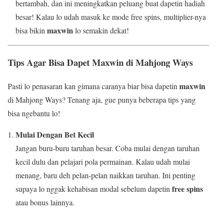
bertambah, dan ini meningkatkan peluang buat dapetin hadiah
besar! Kalau lo udah masuk ke mode free spins, multiplier-nya
maxwin
bisa bikin
lo semakin dekat!
Tips Agar Bisa Dapet Maxwin di Mahjong Ways
maxwin
Pasti lo penasaran kan gimana caranya biar bisa dapetin
di Mahjong Ways? Tenang aja, gue punya beberapa tips yang
bisa ngebantu lo!
Mulai Dengan Bet Kecil
Jangan buru-buru taruhan besar. Coba mulai dengan taruhan
kecil dulu dan pelajari pola permainan. Kalau udah mulai
menang, baru deh pelan-pelan naikkan taruhan. Ini penting
free spins
supaya lo nggak kehabisan modal sebelum dapetin
atau bonus lainnya.