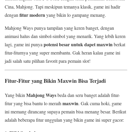
Cina, Mahjong. Tapi meskipun temanya klasik, game ini hadir
fitur modern
dengan
yang bikin lo gampang menang.
Mahjong Ways punya tampilan yang keren banget, dengan
animasi halus dan simbol-simbol yang menarik. Yang lebih keren
potensi besar untuk dapet maxwin
lagi, game ini punya
berkat
fitur-fiturnya yang super membantu. Gak heran kalau game ini
jadi salah satu pilihan favorit para pemain slot!
Fitur-Fitur yang Bikin Maxwin Bisa Terjadi
Mahjong Ways
Yang bikin
beda dan seru banget adalah fitur-
maxwin
fitur yang bisa bantu lo meraih
. Gak cuma hoki, game
ini memang dirancang supaya pemain bisa menang besar. Berikut
adalah beberapa fitur unggulan yang bikin game ini super gacor: