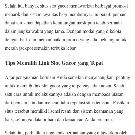
Selain itu, banyak situs slot gacor menawarkan berbagai promosi
menarik dan sistem loyalitas bagi membernya. Ini berarti pemain
dapat terus mendapatkan keuntungan meskipun telah bermain
dalam jangka waktu yang lama. Dengan modal yang dikelola
dengan baik dan memanfaatkan promo yang ada, peluang untuk
meraih jackpot semakin terbuka lebar.
Tips Memilih Link Slot Gacor yang Tepat
Agar pengalaman bermain Anda semakin menyenangkan, penting
untuk memilih link slot gacor yang terpercaya dan aman. Salah
satu cara untuk melakukannya adalah dengan membaca ulasan
dari pemain lain dan mencari tahu reputasi situs tersebut. Pastikan
situs tersebut memiliki lisensi resmi dan sistem keamanan yang
baik, sehingga data pribadi dan keuangan Anda terjamin.
Selain itu, perhatikan juga jenis permainan yang ditawarkan oleh