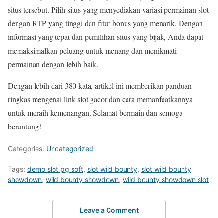
situs tersebut. Pilih situs yang menyediakan variasi permainan slot
dengan RTP yang tinggi dan fitur bonus yang menarik. Dengan
informasi yang tepat dan pemilihan situs yang bijak, Anda dapat
memaksimalkan peluang untuk menang dan menikmati
permainan dengan lebih baik.
Dengan lebih dari 380 kata, artikel ini memberikan panduan
ringkas mengenai link slot gacor dan cara memanfaatkannya
untuk meraih kemenangan. Selamat bermain dan semoga
beruntung!
Categories:
Uncategorized
Tags:
demo slot pg soft
,
slot wild bounty
,
slot wild bounty
showdown
,
wild bounty showdown
,
wild bounty showdown slot
Leave a Comment