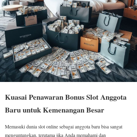
Kuasai Penawaran Bonus Slot Anggota
Baru untuk Kemenangan Besar
Memasuki dunia slot online sebagai anggota baru bisa sangat
menguntungkan, terutama jika Anda memahami dan