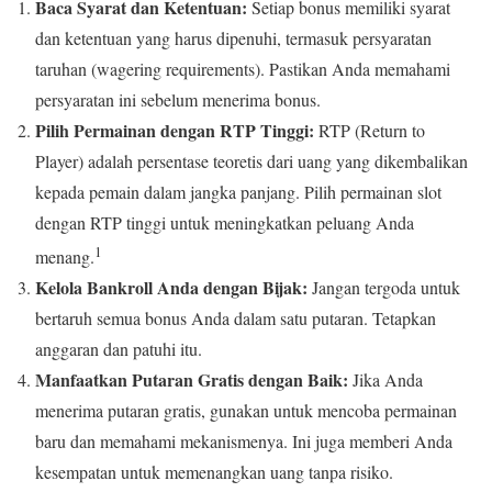
Baca Syarat dan Ketentuan:
Setiap bonus memiliki syarat
dan ketentuan yang harus dipenuhi, termasuk persyaratan
taruhan (wagering requirements). Pastikan Anda memahami
persyaratan ini sebelum menerima bonus.
Pilih Permainan dengan RTP Tinggi:
RTP (Return to
Player) adalah persentase teoretis dari uang yang
dikembalikan
kepada pemain dalam jangka panjang. Pilih permainan slot
dengan RTP tinggi untuk meningkatkan peluang Anda
1
menang.
Kelola Bankroll Anda dengan Bijak:
Jangan tergoda untuk
bertaruh semua bonus Anda dalam satu putaran. Tetapkan
anggaran dan patuhi itu.
Manfaatkan Putaran Gratis dengan Baik:
Jika Anda
menerima putaran gratis, gunakan untuk mencoba permainan
baru dan memahami mekanismenya. Ini juga memberi Anda
kesempatan untuk memenangkan uang tanpa risiko.