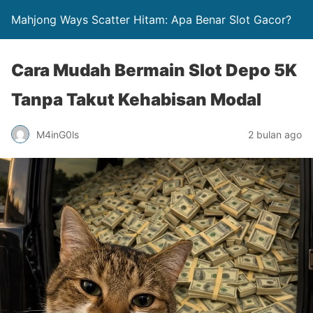
Mahjong Ways Scatter Hitam: Apa Benar Slot Gacor?
Cara Mudah Bermain Slot Depo 5K
Tanpa Takut Kehabisan Modal
M4inG0ls
2 bulan ago