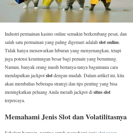
Industri permainan kasino online semakin berkembang pesat, dan
slot online
salah satu permainan yang paling digemari adalah
.
Tidak hanya menawarkan hiburan yang menyenangkan, tetapi
juga potensi keuntungan besar bagi pemain yang beruntung.
Namun, banyak orang masih bertanya-tanya bagaimana cara
slot
mendapatkan jackpot
dengan mudah. Dalam artikel ini, kita
akan membahas beberapa strategi dan tips penting yang bisa
situs slot
meningkatkan peluang Anda meraih jackpot di
terpercaya.
Memahami Jenis Slot dan Volatilitasnya
Sebelum bermain, penting untuk memahami jenis
slot gacor