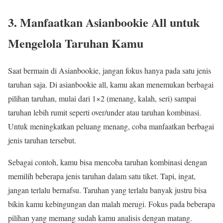
3. Manfaatkan Asianbookie All untuk
Mengelola Taruhan Kamu
Saat bermain di Asianbookie, jangan fokus hanya pada satu jenis
taruhan saja. Di asianbookie all, kamu akan menemukan berbagai
pilihan taruhan, mulai dari 1×2 (menang, kalah, seri) sampai
taruhan lebih rumit seperti over/under atau taruhan kombinasi.
Untuk meningkatkan peluang menang, coba manfaatkan berbagai
jenis taruhan tersebut.
Sebagai contoh, kamu bisa mencoba taruhan kombinasi dengan
memilih beberapa jenis taruhan dalam satu tiket. Tapi, ingat,
jangan terlalu bernafsu. Taruhan yang terlalu banyak justru bisa
bikin kamu kebingungan dan malah merugi. Fokus pada beberapa
pilihan yang memang sudah kamu analisis dengan matang.