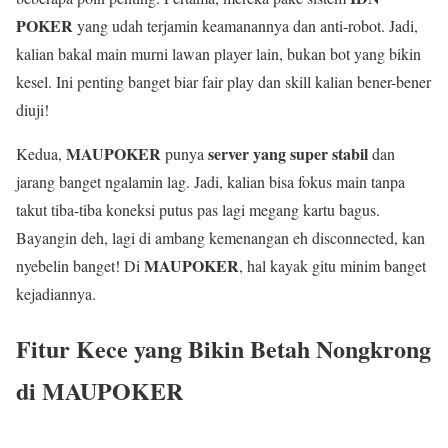
POKER
yang udah terjamin keamanannya dan anti-robot. Jadi,
kalian bakal main murni lawan player lain, bukan bot yang bikin
kesel. Ini penting banget biar fair play dan skill kalian bener-bener
diuji!
MAUPOKER
server yang super stabil
Kedua,
punya
dan
jarang banget ngalamin lag. Jadi, kalian bisa fokus main tanpa
takut tiba-tiba koneksi putus pas lagi megang kartu bagus.
Bayangin deh, lagi di ambang kemenangan eh disconnected, kan
MAUPOKER
nyebelin banget! Di
, hal kayak gitu minim banget
kejadiannya.
Fitur Kece yang Bikin Betah Nongkrong
di MAUPOKER