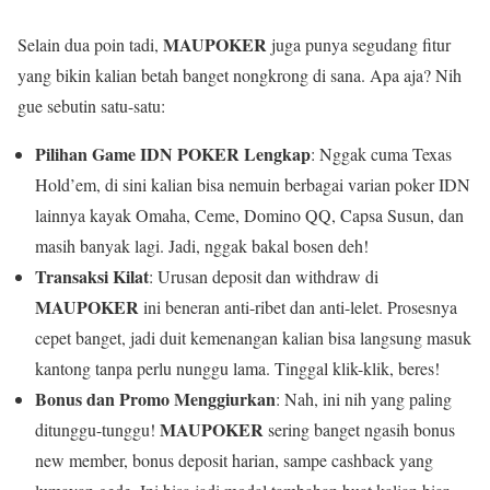
MAUPOKER
Selain dua poin tadi,
juga punya segudang fitur
yang bikin kalian betah banget nongkrong di sana. Apa aja? Nih
gue sebutin satu-satu:
Pilihan Game IDN POKER Lengkap
: Nggak cuma Texas
Hold’em, di sini kalian bisa nemuin berbagai varian poker IDN
lainnya kayak Omaha, Ceme, Domino QQ, Capsa Susun, dan
masih banyak lagi. Jadi, nggak bakal bosen deh!
Transaksi Kilat
: Urusan deposit dan withdraw di
MAUPOKER
ini beneran anti-ribet dan anti-lelet. Prosesnya
cepet banget, jadi duit kemenangan kalian bisa langsung masuk
kantong tanpa perlu nunggu lama. Tinggal klik-klik, beres!
Bonus dan Promo Menggiurkan
: Nah, ini nih yang paling
MAUPOKER
ditunggu-tunggu!
sering banget ngasih bonus
new member, bonus deposit harian, sampe cashback yang