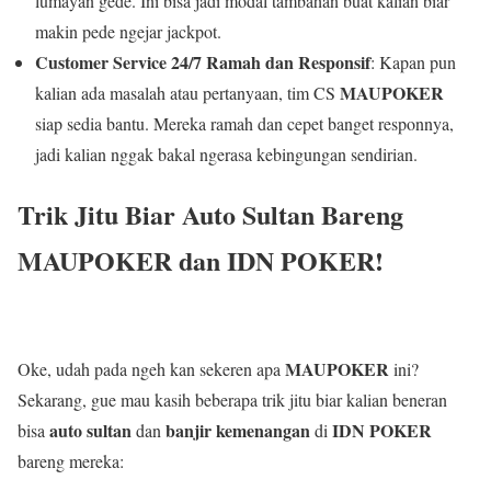
lumayan gede. Ini bisa jadi modal tambahan buat kalian biar
makin pede ngejar jackpot.
Customer Service 24/7 Ramah dan Responsif
: Kapan pun
MAUPOKER
kalian ada masalah atau pertanyaan, tim CS
siap sedia bantu. Mereka ramah dan cepet banget responnya,
jadi kalian nggak bakal ngerasa kebingungan sendirian.
Trik Jitu Biar Auto Sultan Bareng
MAUPOKER dan IDN POKER!
MAUPOKER
Oke, udah pada ngeh kan sekeren apa
ini?
Sekarang, gue mau kasih beberapa trik jitu biar kalian beneran
auto sultan
banjir kemenangan
IDN POKER
bisa
dan
di
bareng mereka: